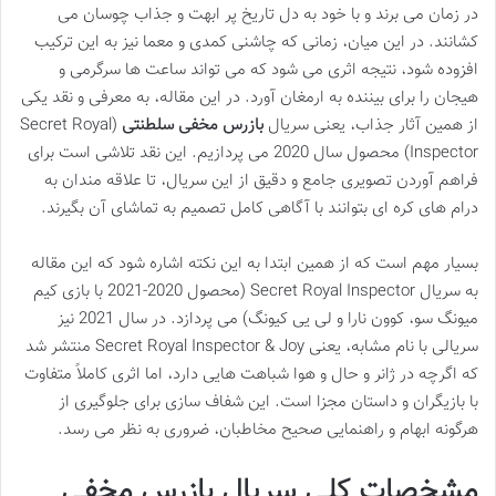
در زمان می برند و با خود به دل تاریخ پر ابهت و جذاب چوسان می
کشانند. در این میان، زمانی که چاشنی کمدی و معما نیز به این ترکیب
افزوده شود، نتیجه اثری می شود که می تواند ساعت ها سرگرمی و
هیجان را برای بیننده به ارمغان آورد. در این مقاله، به معرفی و نقد یکی
از همین آثار جذاب، یعنی سریال
بازرس مخفی سلطنتی
(Secret Royal
Inspector) محصول سال 2020 می پردازیم. این نقد تلاشی است برای
فراهم آوردن تصویری جامع و دقیق از این سریال، تا علاقه مندان به
درام های کره ای بتوانند با آگاهی کامل تصمیم به تماشای آن بگیرند.
بسیار مهم است که از همین ابتدا به این نکته اشاره شود که این مقاله
به سریال Secret Royal Inspector (محصول 2020-2021 با بازی کیم
میونگ سو، کوون نارا و لی یی کیونگ) می پردازد. در سال 2021 نیز
سریالی با نام مشابه، یعنی Secret Royal Inspector & Joy منتشر شد
که اگرچه در ژانر و حال و هوا شباهت هایی دارد، اما اثری کاملاً متفاوت
با بازیگران و داستان مجزا است. این شفاف سازی برای جلوگیری از
هرگونه ابهام و راهنمایی صحیح مخاطبان، ضروری به نظر می رسد.
مشخصات کلی سریال بازرس مخفی