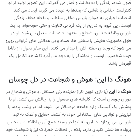
قبول شده، زندگی را به بطالت و قمار می گذراند. این تصویر اولیه از او،
کنتراست جذابی با نقشی که بعدها به عهده می گیرد، ایجاد می کند.
انتصاب اجباری به عنوان بازرس مخفی سلطنتی، نقطه عطف زندگی
اوست. یی گیوم به تدریج از یک فرد بی تفاوت و حتی خودخواه، به یک
بازرس وظیفه شناس، شجاع و متعهد به عدالت تبدیل می شود. او در
طول ماموریت هایش با سختی ها، فساد و بی عدالتی های فراوانی روبرو
می شود که وجدان خفته اش را بیدار می کنند. این سفر تحول، از نقاط
قوت شخصیتی اوست و تماشاگر را به وجد می آورد تا شاهد تکامل یک
قهرمان باشد.
هونگ دا این: هوش و شجاعت در دل چوسان
هونگ دا این
(با بازی کوون نارا) نماینده زنی مستقل، باهوش و شجاع در
دوران چوسان است که کلیشه های معمول را به چالش می کشد. او با
پوشش یک گیسنگ وارد جامعه مردسالار می شود، اما در پشت پرده، با
تیزبینی و توانایی های استدلالی خود، به کشف حقایق و کمک به تیم
بازرسی می پردازد. دا این، نه تنها در زمینه جمع آوری اطلاعات و تحلیل
پرونده ها نقش کلیدی دارد، بلکه در لحظات خطرناک نیز با شجاعت خود