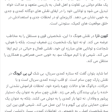
یک مقام دولتی بی تفاوت و اهل قمار، به بازرسی متعهد و عدالت خواه
تبدیل می شود و توانایی خود را در ایفای نقش های دوگانه کمدی و جدی
به خوبی نشان می دهد. کاریزمای او در لحظات جدی و استعدادش در
خلق موقعیت های کمیک، ستودنی است.
کوون نارا
در نقش هونگ دا این، شخصیتی قوی و مستقل را به مخاطب
عرضه می کند. او نه تنها یک شخصیت زن ضعیف نیست، بلکه با هوش،
شجاعت و توانایی های مبارزه ای خود، نقشی فعال و حیاتی در تیم ایفا
می کند. شیمی او با کیم میونگ سو، به خوبی حس همراهی و همکاری را
منتقل می کند.
اما شاید بتوان گفت که ستاره کمدی سریال، بی شک
لی یی کیونگ
در
نقش پارک چون سام است. او قلب تپنده کمدی سریال است و با
حرکات، دیالوگ ها و حالات چهره بامزه خود، لحظات فراموش نشدنی از
خنده را برای بینندگان رقم می زند. نقش چون سام به عنوان یک دستیار
پرشور و وفادار، نه تنها بار کمدی را به دوش می کشد، بلکه به عنوان یک
ستون حمایتی برای یی گیوم و دا این عمل می کند. شیمی قوی بین این
سه شخصیت اصلی، به خصوص در تعاملات کمدی، بسیار دلنشین است