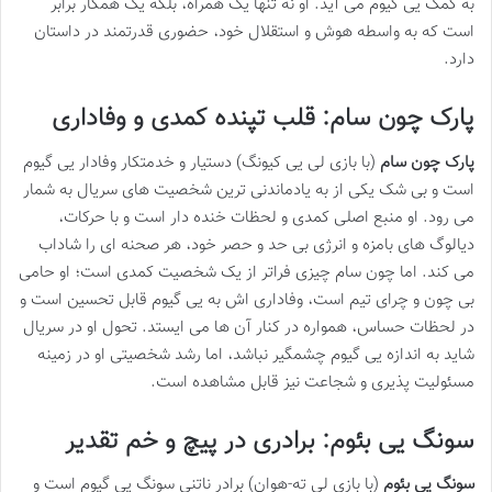
به کمک یی گیوم می آید. او نه تنها یک همراه، بلکه یک همکار برابر
است که به واسطه هوش و استقلال خود، حضوری قدرتمند در داستان
دارد.
پارک چون سام: قلب تپنده کمدی و وفاداری
پارک چون سام
(با بازی لی یی کیونگ) دستیار و خدمتکار وفادار یی گیوم
است و بی شک یکی از به یادماندنی ترین شخصیت های سریال به شمار
می رود. او منبع اصلی کمدی و لحظات خنده دار است و با حرکات،
دیالوگ های بامزه و انرژی بی حد و حصر خود، هر صحنه ای را شاداب
می کند. اما چون سام چیزی فراتر از یک شخصیت کمدی است؛ او حامی
بی چون و چرای تیم است، وفاداری اش به یی گیوم قابل تحسین است و
در لحظات حساس، همواره در کنار آن ها می ایستد. تحول او در سریال
شاید به اندازه یی گیوم چشمگیر نباشد، اما رشد شخصیتی او در زمینه
مسئولیت پذیری و شجاعت نیز قابل مشاهده است.
سونگ یی بئوم: برادری در پیچ و خم تقدیر
سونگ یی بئوم
(با بازی لی ته-هوان) برادر ناتنی سونگ یی گیوم است و