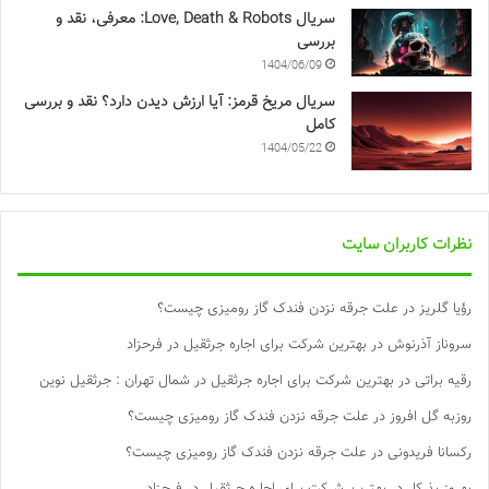
سریال Love, Death & Robots: معرفی، نقد و
بررسی
1404/06/09
سریال مریخ قرمز: آیا ارزش دیدن دارد؟ نقد و بررسی
کامل
1404/05/22
نظرات کاربران سایت
رؤیا گلریز
در
علت جرقه نزدن فندک گاز رومیزی چیست؟
سروناز آذرنوش
در
بهترین شرکت برای اجاره جرثقیل در فرحزاد
رقیه براتی
در
بهترین شرکت برای اجاره جرثقیل در شمال تهران : جرثقیل نوین
روزبه گل افروز
در
علت جرقه نزدن فندک گاز رومیزی چیست؟
رکسانا فریدونی
در
علت جرقه نزدن فندک گاز رومیزی چیست؟
بهروز بذرکار
در
بهترین شرکت برای اجاره جرثقیل در فرحزاد