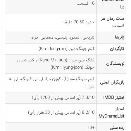
تعداد قسمت
16 قسمت
ها
مدت زمان هر
حدود 60-70 دقیقه
قسمت
ژانرها
تاریخی، کمدی، پلیسی، معمایی، درام
کارگردان
کیم جونگ-مین (Kim Jung-min)
کانگ مین-سون (Kang Min-sun) و کیم هیون-
نویسندگان
جونگ (Kim Hyung-joon)
کیم میونگ سو (L)، کوون نارا، لی یی کیونگ، لی ته-
بازیگران اصلی
هوان
امتیاز IMDB
7.3/10 (بر اساس بیش از 1700 رأی)
امتیاز
8.2/10 (بر اساس بیش از 30 هزار رأی)
MyDramaList
رده سنی
+13