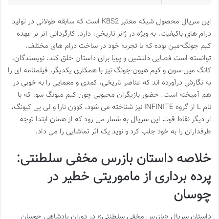
این سریال محصول شبکه معتبر KBS2 است که سابقه طولانی در تولید
درام های باکیفیت، به ویژه در ژانر تاریخی، دارد. کارگردانی اثر بر عهده
کیم جونگ-مین بوده که با تجربه خود در ساخت درام های مختلف،
توانسته است فضایی دلنشین و پویا برای داستان خلق کند. نویسندگان،
کانگ مین-سون و کیم هیون-جونگ نیز با همکاری یکدیگر، فیلمنامه ای را
به نگارش درآورده اند که عناصر تاریخی، کمدی و معمایی را به خوبی در
هم آمیخته است. حضور بازیگران محبوبی چون کیم میونگ سو، که با
نام L از گروه INFINITE نیز شناخته می شود، کوون نارا و لی یی کیونگ،
از دیگر نقاط قوت این سریال به شمار می رود که از همان ابتدا توجه
طرفداران را به خود جلب کرد و نوید یک اثر تماشایی را می داد.
خلاصه داستان بازرس مخفی سلطنتی:
پرده برداری از ماموریتی خطیر در
چوسان
داستان سریال «بازرس مخفی سلطنتی» در دوران پادشاهی چوسان