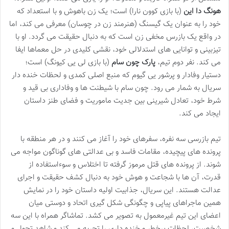
هونگ دا این
(با بازی کوون نارا) است؛ یک زن باهوش و با استعداد که
خود را به عنوان یک گیسنگ (هنرمند زن در چوسان) معرفی می کند، اما
در واقع یک بازرس مخفی زن است که به دنبال حقیقت می گردد. او با
تیزبینی و توانایی های استدلالی خود، نقشی کلیدی در حل معماها ایفا
می کند. نفر دوم تیم،
پارک چون سام
(با بازی لی یی کیونگ) است؛
دستیار وفادار و پرشور یی گیوم که منبع اصلی کمدی و لحظات خنده دار
سریال به شمار می رود. چون سام با شیطنت ها و وفاداری بی قید و
شرط خود، تعادل شیرینی بین جدیت ماموریت و فضای طنز داستان
ایجاد می کند.
تیم بازرسی سه نفره، سفرهای خود را آغاز می کنند و در هر منطقه با
پرونده های پیچیده، مقامات فاسد و بی عدالتی های گوناگون مواجه می
شوند. از پرونده های قتل مرموز گرفته تا اختلاس و سوءاستفاده از
قدرت، آن ها با شجاعت و هوش خود به دنبال کشف حقیقت و اجرای
عدالت هستند. این سریال، جذابیت اولیه داستان خود را در نمایش
همین ماجراهای پیاپی و چگونگی شکل گیری اتحاد و دوستی میان
اعضای این تیم غیرمعمول به تصویر می کشد. تماشاگر همراه با این سه
شخصیت، لحظات پرخطر و خنده داری را تجربه می کند و شاهد تحول و