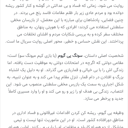
روایت می شود، زمانی که فساد و بی عدالتی در گوشه و کنار کشور ریشه
دوانده بود و مردم عادی زیر بار ظلم مقامات فاسد رنج می بردند. در
چنین فضایی، پادشاهان برای مبارزه با این معضل، از بازرسان مخفی
سلطنتی استفاده می کردند؛ افرادی که با هویتی پنهان، به مناطق
مختلف سفر کرده و به بررسی شکایات مردم و افشای تخلفات می
پرداختند. این نقش حساس و خطیر، محور اصلی روایت سریال ما است.
شخصیت اصلی داستان،
سونگ یی گیوم
(با بازی کیم میونگ سو) است؛
مقامی دولتی که اگرچه در امتحانات دولتی به موفقیت دست یافته، اما
زندگی اش را با بی خیالی و قماربازی می گذراند. او به دلیل یک اشتباه
بزرگ و افتادن در دام قمار، تنزل مقام پیدا می کند و به عنوان تنبیه، به
شکل اجباری به سمت یک بازرس مخفی سلطنتی منصوب می شود. این
انتصاب، زندگی بی هدف او را زیر و رو می کند و او را وارد مسیری کاملاً
جدید و پرخطر می سازد.
وظیفه یی گیوم، ریشه کن کردن اقدامات غیرقانونی و فساد اداری در
مناطق دورافتاده کشور است. او در این ماموریت تنها نیست و تیمی
متشکل از دو همراه کاربلد و متفاوت، او را یاری می کنند. اولین همراه،