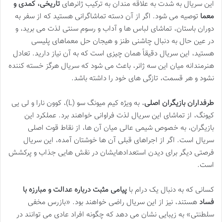
این سریال به شدت به علاقه مندان به ترکیب ژانرهای
تاریخی، کمدی و
معما
توصیه می شود. اگر از آن دسته تماشاگرانی هستید که از سفر به
دوران باستان، تماشای لباس ها و آداب و رسوم سنتی لذت می برید، و
در عین حال به دنبال چاشنی طنز و هیجان حل معماهای پلیسی
هستید، این سریال دقیقاً همان چیزی است که به آن نیاز دارید. تعادل
هنرمندانه میان این سه ژانر، باعث می شود که سریال هرگز خسته کننده
نشود و هر قسمت، تازگی های خود را داشته باشد.
طرفداران بازیگران اصلی
، به ویژه کیم میونگ سو (L)، کوون نارا و لی یی
کیونگ، از تماشای این سریال لذت فراوانی خواهند برد. عملکرد این
بازیگران، به خصوص شیمی عالی میان آن ها، از نقاط قوت اصلی
سریال است. اگر از اجراهای قبلی آن ها خوشتان آمده، این سریال
فرصتی دیگر برای دیدن استعدادهایشان در نقش هایی جذاب و پرکشش
است.
کسانی که به دنبال یک درام با
پیامی مثبت درباره عدالت و مبارزه با
فساد
هستند، نیز از این سریال راضی خواهند بود. «بازرس مخفی
سلطنتی» به زیبایی نشان می دهد که چگونه افراد عادی می توانند در