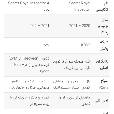
نام
Secret Royal
Secret Royal Inspector &
انگلیسی
Inspector
Joy
سال
تولید و
2020 – 2021
2021 – 2022
پخش
شبکه
tvN
KBS2
پخش
تکیون (Taecyeon از 2PM)،
بازیگران
کیم میونگ سو (L)، کوون
کیم هه-یون (Kim Hye-
اصلی
نارا، لی یی کیونگ
yoon)
تمرکز
بازرسی جدی تر با چاشنی
کمدی رمانتیک تر با عناصر
داستان
کمدی، فساد سیستماتیک
معمایی، طلاق و حقوق زنان
متعادل تر بین درام و
کمدی و فانتزی پررنگ تر، با
لحن کلی
کمدی
ریتم سریع تر
امتیاز