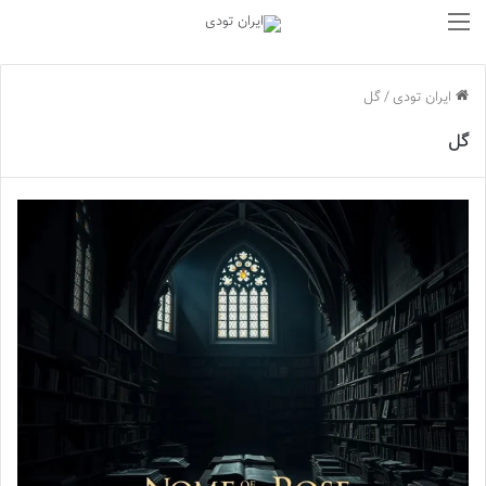
منو
ایران تودی
/
گل
گل