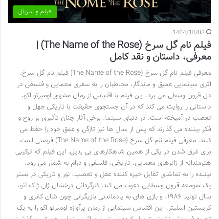
فیلم و سریال
1404/10/03
فیلم نام گل سرخ (The Name of the Rose) |
معرفی، داستان و نقد کامل
معرفی فیلم نام گل سرخ (The Name of the Rose) فیلم نام گل سرخ،
اثری سینمایی عمیق و ماندگار، مخاطبان را به سفری معمایی و فلسفی در
دل قرون وسطی می برد. این فیلم با اقتباس از رمان مشهور اومبرتو اکو،
داستانی را روایت می کند که در آن جستجوی حقیقت با تاریکی جهل و
تعصب در آمیخته است. در دنیای سینما، برخی آثار چنان تأثیری بر روح و
فکر بیننده می گذارند که پس از سال ها نیز تازگی و عمق خود را حفظ می
کنند. معرفی فیلم نام گل سرخ (The Name of the Rose) فرصتی است
برای غرق شدن در یکی از همین شاهکارهای بی بدیل. این فیلم که ترکیبی
هنرمندانه از ژانرهای معمایی، تاریخی، فلسفی و درام به شمار می رود،
بیننده را به تماشای تقابل خیره کننده عقل و تعصب، نور و تاریکی در بستر
یک صومعه قرون وسطایی دعوت می کند. کارگردانی درخشان ژان-ژاک آنو،
سال تولید ۱۹۸۶، و بازی های به یادماندنی بازیگرانی چون شان کانری و
کریستین اسلیتر، این اقتباس سینمایی از رمان پرآوازه اومبرتو اکو را به یک