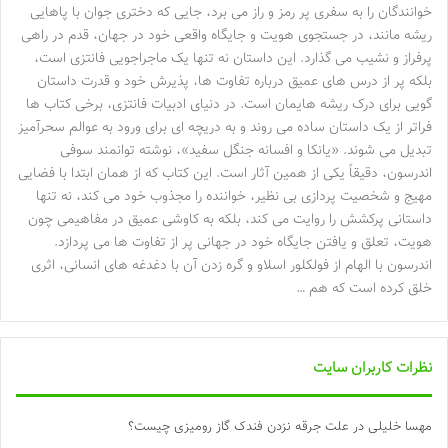
خوانندگان را به سفری پر رمز و راز می برد، جایی که دختری جوان با پاهایی
ریشه مانند، در جستجوی هویت و جایگاه واقعی خود در جهان، قدم در راهی
پرفراز و نشیب می گذارد. این داستان نه تنها یک ماجراجویی فانتزی است،
بلکه پر از درس های عمیق درباره تفاوت ها، پذیرش خود و قدرت داستان
گویی برای درک ریشه هایمان است. در دنیای ادبیات فانتزی، برخی کتاب ها
فراتر از یک داستان ساده می روند و به دریچه ای برای ورود به عوالم سحرآمیز
تبدیل می شوند. «یانکا و افسانه جنگل سفید»، نوشته توانمند سوفی
اندرسون، دقیقاً یکی از همین آثار است. این کتاب که از همان ابتدا با فضایی
مهیج و شخصیت پردازی بی نظیر، خواننده را مجذوب خود می کند، نه تنها
داستانی پرکشش را روایت می کند، بلکه به کاوشی عمیق در مفاهیمی چون
هویت، تعلق و یافتن جایگاه خود در جهانی پر از تفاوت ها می پردازد.
اندرسون با الهام از فولکلور اسلاو و گره زدن آن با دغدغه های انسانی، اثری
خلق کرده است که هم …
نظرات کاربران سایت
مهسا خلیلی
در
علت جرقه نزدن فندک گاز رومیزی چیست؟