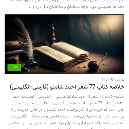
تجربه فراموش نشدنی تبدیل کرده است. این اثر سینمایی عمیق، با گذشت
دهه ها همچنان مورد توجه منتقدان و مخاطبان قرار دارد و …
کتاب
1404/07/27
خلاصه کتاب 77 شعر احمد شاملو (فارسی-انگلیسی)
خلاصه کتاب 77 شعر از احمد شاملو: فارسی – انگلیسی ( نویسنده احمد
شاملو ) کتاب 77 شعر از احمد شاملو: فارسی – انگلیسی مجموعه ای بی
نظیر است که گزیده ای از آثار برجسته احمد شاملو را در قالبی دوزبانه ارائه
می دهد. این اثر نه تنها پلی میان ادبیات فارسی و خوانندگان انگلیسی زبان
ایجاد می کند، بلکه دریچه ای تازه برای درک عمیق تر جهان بینی و سبک بی