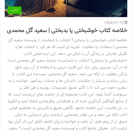
کتاب
1404/07/19
خلاصه کتاب خوشبختی یا بدبختی | سعید گل محمدی
خلاصه کتاب خوشبختی یا بدبختی؟ انتخاب با شماست ( نویسنده سعید گل
محمدی ) سعادت یا شقاوت، تجربه ای است که هر فرد با انتخاب ها و
نگرش هایش در زندگی آن را شکل می دهد. این ایده اصلی کتاب
«خوشبختی یا بدبختی؟ انتخاب با شماست» نوشته سعید گل محمدی است
که در آن، مسیری برای درک این قدرت درونی و استفاده از آن برای خلق
زندگی مطلوب تر ارائه می شود. سعید گل محمدی، نویسنده این کتاب، با
زبانی ساده و سرشار از حکایات، داستان ها و جملات پندآموز، خواننده را به
سفری دعوت می کند تا با تأثیر عمیق تصمیمات روزمره و طرز فکر بر
سرنوشت آشنا شود. این کتاب مجموعه ای از حکمت های ارزشمند است که
از منابع گوناگون گردآوری شده اند و هدفشان برافروختن شعله امید و انگیزه
در دل هاست. این خلاصه جامع، نگاهی عمیق و کاربردی به مفاهیم اصلی
کتاب ارائه می دهد و می تواند راهنمایی ارزشمند برای دستیابی به درکی
عمیق تر از پیام های آن باشد و خواننده را برای کشف کامل این اثر گران بها
ترغیب کند. معرفی جامع کتاب و نویسنده سعید گل محمدی کیست؟ سعید