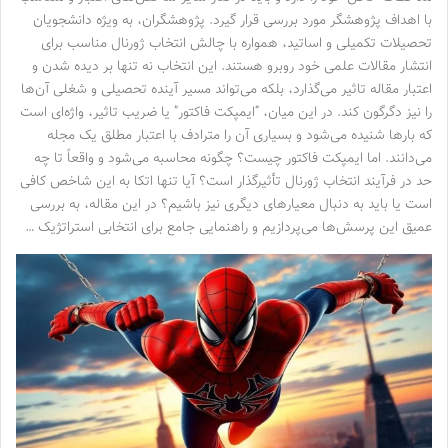
با اهداف پژوهشگر مورد بررسی قرار گیرد. پژوهشگران، به ویژه دانشجویان
تحصیلات تکمیلی و اساتید، همواره با چالش انتخاب ژورنال مناسب برای
انتشار مقالات علمی خود روبرو هستند. این انتخاب نه تنها بر دیده شدن و
اعتبار مقاله تاثیر می‌گذارد، بلکه می‌تواند مسیر آینده تحصیلی و شغلی آن‌ها
را نیز دگرگون کند. در این میان، “ایمپکت فاکتور” یا ضریب تاثیر، واژه‌ای است
که بارها شنیده می‌شود و بسیاری آن را مترادف با اعتبار مطلق یک مجله
می‌دانند. اما ایمپکت فاکتور چیست؟ چگونه محاسبه می‌شود و واقعاً تا چه
حد در فرآیند انتخاب ژورنال تأثیرگذار است؟ آیا تنها اتکا به این شاخص کافی
است یا باید به دنبال معیارهای دیگری نیز باشیم؟ در این مقاله، به بررسی
عمیق این پرسش‌ها می‌پردازیم و راهنمایی جامع برای انتخابی استراتژیک …