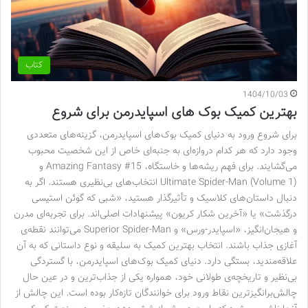
کتاب
1404/10/03
بهترین کمیک بوک های اسپایدرمن برای شروع
برای شروع ورود به دنیای کمیک بوک‌های اسپایدرمن، گزینه‌های متعددی
وجود دارد که هر کدام دروازه‌ای به جنبه‌ای خاص از این شخصیت محبوب
می‌گشایند. برای فهم ریشه‌ها و خاستگاه، Amazing Fantasy #15 و
Ultimate Spider-Man (Volume 1) انتخاب‌های بی‌نظیری هستند. اگر به
دنبال داستان‌های کلاسیک و تأثیرگذار هستید، «شبی که گوئن استیسی
درگذشت» یا «آخرین شکار کریون» پیشنهادات اصلی‌اند. برای تجربه‌ای مدرن
و هیجان‌انگیز، «اسپایدر-ورس» و Superior Spider-Man می‌توانند نقطه‌ی
آغازی جذاب باشند. انتخاب بهترین کمیک به سلیقه و نوع داستانی که به آن
علاقه‌مندید، بستگی دارد. دنیای کمیک بوک‌های اسپایدرمن، با گستردگی
بی‌نظیر و تاریخچه‌ی طولانی خود، همواره یکی از جذاب‌ترین و در عین حال
چالش‌برانگیزترین نقاط ورود برای خوانندگان تازه‌کار بوده است. این چالش از