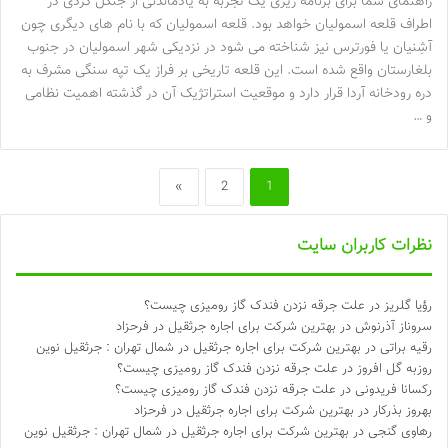
راهنمای شما برای برنامه ریزی یک تجربه به یادماندنی از جنگل گردی در
اطراف قلعه اسمولیان خواهد بود. قلعه اسمولیان که با نام های دیگری چون
آشِنیان یا فورترس نیز شناخته می شود در نزدیکی شهر اسمولیان در جنوب
بلغارستان واقع شده است. این قلعه تاریخی بر فراز یک تپه سنگی مشرف به
دره رودخانه آردا قرار دارد و موقعیت استراتژیک آن در گذشته اهمیت نظامی
و …
»
2
1
نظرات کاربران سایت
رؤیا گلریز
در
علت جرقه نزدن فندک گاز رومیزی چیست؟
سروناز آذرنوش
در
بهترین شرکت برای اجاره جرثقیل در فرحزاد
رقیه براتی
در
بهترین شرکت برای اجاره جرثقیل در شمال تهران : جرثقیل نوین
روزبه گل افروز
در
علت جرقه نزدن فندک گاز رومیزی چیست؟
رکسانا فریدونی
در
علت جرقه نزدن فندک گاز رومیزی چیست؟
بهروز بذرکار
در
بهترین شرکت برای اجاره جرثقیل در فرحزاد
رهاوی گنجی
در
بهترین شرکت برای اجاره جرثقیل در شمال تهران : جرثقیل نوین