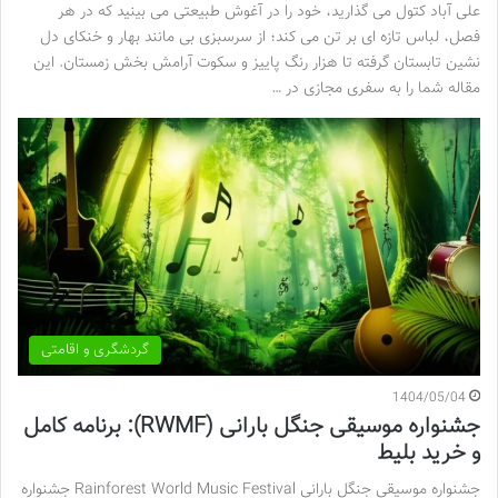
علی آباد کتول می گذارید، خود را در آغوش طبیعتی می بینید که در هر
فصل، لباس تازه ای بر تن می کند؛ از سرسبزی بی مانند بهار و خنکای دل
نشین تابستان گرفته تا هزار رنگ پاییز و سکوت آرامش بخش زمستان. این
مقاله شما را به سفری مجازی در …
گردشگری و اقامتی
1404/05/04
جشنواره موسیقی جنگل بارانی (RWMF): برنامه کامل
و خرید بلیط
جشنواره موسیقی جنگل بارانی Rainforest World Music Festival جشنواره