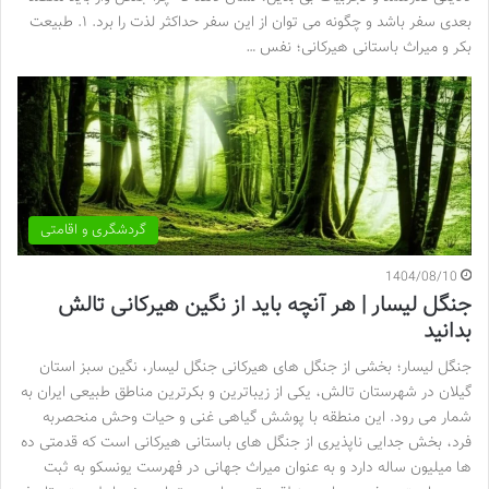
بعدی سفر باشد و چگونه می توان از این سفر حداکثر لذت را برد. ۱. طبیعت
بکر و میراث باستانی هیرکانی؛ نفس …
گردشگری و اقامتی
1404/08/10
جنگل لیسار | هر آنچه باید از نگین هیرکانی تالش
بدانید
جنگل لیسار؛ بخشی از جنگل های هیرکانی جنگل لیسار، نگین سبز استان
گیلان در شهرستان تالش، یکی از زیباترین و بکرترین مناطق طبیعی ایران به
شمار می رود. این منطقه با پوشش گیاهی غنی و حیات وحش منحصربه
فرد، بخش جدایی ناپذیری از جنگل های باستانی هیرکانی است که قدمتی ده
ها میلیون ساله دارد و به عنوان میراث جهانی در فهرست یونسکو به ثبت