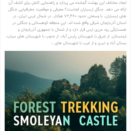
ابعاد مختلف این بهشت گمشده می پردازد و راهنمایی کامل برای کشف آن
ارائه می دهد. جنگل ارسباران کجاست؟ معرفی و موقعیت جغرافیایی جنگل
های ارسباران، با وسعتی حدود ۷۲,۴۶۰ هکتار، در شمال غربی ایران، در
استان آذربایجان شرقی واقع شده اند. این منطقه کوهستانی و جنگلی در
همسایگی رود مرزی ارس قرار دارد و از شمال با جمهوری آذربایجان و
ارمنستان، از شرق با شهرستان پارس آباد، از جنوب با شهرستان های سراب،
بستان آباد و تبریز و از غرب با شهرستان های …