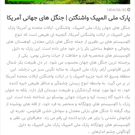
1404/06/30
پارک ملی المپیک واشنگتن | جنگل های جهانی آمریکا
جنگل های جهان پارک ملی المپیک، واشنگتن، ایالات متحده ی آمریکا پارک
ملی المپیک در ایالت واشنگتن آمریکا، گنجینه ای طبیعی است که تنوع
اکوسیستم های بی نظیری از جمله جنگل های بارانی معتدل، کوهستان های
یخچالی و خطوط ساحلی بکر را در خود جای داده است. این پارک به دلیل
اکوسیستم های منحصربه فرد و حفاظت از حیات وحش بومی، یکی از
برجسته ترین جنگل های جهان محسوب می شود. در دل طبیعت بکر شمال
غربی اقیانوس آرام، پارک ملی المپیک به مثابه نگینی سبز می درخشد. این
منطقه وسیع که شبه جزیره المپیک را در ایالت واشنگتن ایالات متحده آمریکا
در بر می گیرد، به واسطه تنوع زیستی چشمگیر و مناظر طبیعی خیره کننده
خود، نه تنها مورد توجه گردشگران و طبیعت دوستان قرار دارد، بلکه به عنوان
یک ذخیره گاه زیست کره و میراث جهانی یونسکو نیز شناخته شده است. این
پارک با اکوسیستم های چهارگانه و منحصر به فرد خود، از قله های پوشیده از
برف گرفته تا جنگل های بارانی معتدل و سواحل خشن اقیانوس، تجربه ای
فراموش نشدنی را برای هر بازدیدکننده ای رقم می زند. جغرافیای بی نظیر و
اکوسیستم های چهارگانه پارک ملی المپیک پارک ملی المپیک به دلیل
گوناگونی چشم اندازهای …