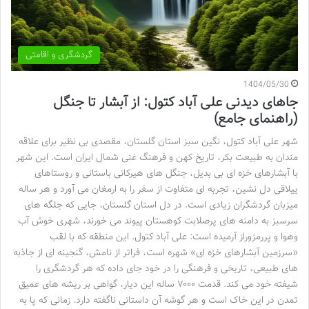
گردشگری و اقامتی
1404/05/30
جاهای دیدنی علی آباد کتول: از آبشار تا جنگل
(راهنمای جامع)
شهر علی آباد کتول، نگین سبز استان گلستان، مقصدی بی نظیر برای علاقه
مندان به طبیعت بکر، تاریخ کهن و فرهنگ غنی شمال ایران است. این شهر
با آبشارهای خزه ای بی بدیل، جنگل های هیرکانی باستانی و روستاهای
ییلاقی دل نشین، تجربه ای متفاوت از سفر را به ارمغان می آورد و هر ساله
میزبان گردشگران زیادی است. در دل استان گلستان، جایی که جلگه های
سرسبز به دامنه های پرصلابت کوهستان پیوند می خورند، شهری خوش آب
وهوا و پررمزوراز آرمیده است: علی آباد کتول. این منطقه که با لقب
«سرزمین آبشارهای خزه ای» شهره است، فراتر از نامش، گنجینه ای از جاذبه
های طبیعی، تاریخی و فرهنگی را در خود جای داده که هر گردشگری را
شیفته خود می کند. قدمت ۷۰۰۰ ساله این دیار، گواهی بر ریشه های عمیق
تمدن در این خاک است و هر گوشه آن داستانی ناگفته دارد. زمانی که پا به