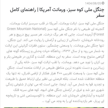
1404/08/05
جنگل ملی کوه سبز، ورمانت آمریکا | راهنمای کامل
سفر
جنگل ملی کوه سبز، ایالت ورمانت، آمریکا در قلب سرسبز ایالت ورمانت،
گنجینه ای طبیعی با نام جنگل ملی کوه سبز (Green Mountain National
Forest) آرمیده است، جایی که هر برگ درخت، هر مسیر پیچ درپیچ و هر
رودخانه خروشان، داستانی از زیبایی و آرامش را روایت می کند. این جنگل،
تنها جنگل ملی ورمانت، با وسعتی چشمگیر، ستون فقرات گرانیتی این ایالت
به شمار می رود و از سال ۱۹۳۲، پناهگاه حیات وحش و زیستگاه گونه های
گیاهی متنوع بوده است. سفر به این منطقه، گشت و گذاری در طبیعتی بکر و
بی کران را نوید می دهد. ورمانت، با لقب ایالت کوه سبز، خانه یکی از
زیباترین و دست نخورده ترین مناطق طبیعی در ایالات متحده است. جنگل
ملی کوه سبز، با وسعت تقریبی ۴۰۰ هزار هکتار از اراضی فدرال، نه تنها یک
منطقه حفاظت شده است، بلکه فرصتی بی نظیر برای ارتباط عمیق با طبیعت
و تجدید قوا به شمار می آید. اینجا، جایی است که می توان از شلوغی زندگی
شهری دور شد و غرق در آرامش جنگل های انبوه، کوه های سربه فلک
کشیده و آبشارهای خروشان شد. این منطقه، با اکوسیستمی غنی و تاریخچه
ای پربار، هر بازدیدکننده ای را به وجد می آورد …