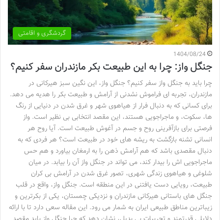
گردشگری و اقامتی
1404/08/24
جنگل واز: چرا به این طبیعت بکر مازندران سفر کنیم؟
چرا باید به جنگل واز سفر کنیم؟ جنگل واز، این نگین سبز هیرکانی در
مازندران، تجربه ای فراموش نشدنی از آرامش و طبیعت بکر را هدیه می دهد.
برای کسانی که به دنبال فرار از هیاهوی شهر و غرق شدن در دنیایی از رنگ
ها، سکوت، و ماجراجویی هستند، این مقصد انتخابی بی نظیر است. واز
فرصتی برای بازآفرینی روح و جسم در آغوش طبیعت است. آیا روح هر
انسانی تشنه بازگشت به ریشه های خود در طبیعت است؟ هر فردی که به
دنبال مقصدی باشد که هم آرامش ذهن را به ارمغان بیاورد و هم حس
ماجراجویی اش را بیدار کند، می تواند در جنگل واز آن را بیابد. در میان
شلوغی و هیاهوی زندگی شهری، تصور غرق شدن در آرامش بی کران
طبیعت، رویایی دست یافتنی در این منطقه است. جنگل واز، واقع در قلب
جنگل های باستانی هیرکانی مازندران و نزدیکی چمستان، یکی از بکرترین و
زیباترین مناطق طبیعی ایران به شمار می رود. این مقاله سعی دارد تا با ارائه
دلایلی قدرتمند و تجربیات بی بدیل، نشان دهد که چرا جنگل واز باید مقصد