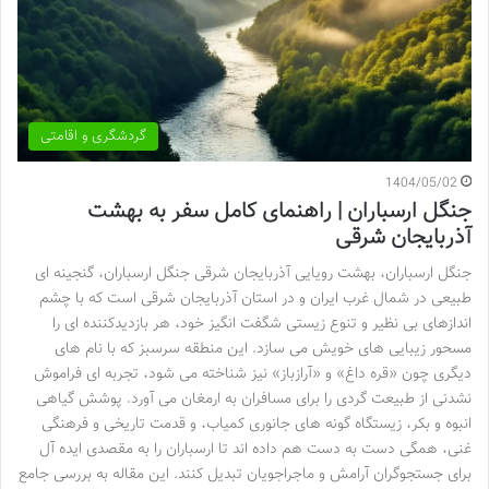
گردشگری و اقامتی
1404/05/02
جنگل ارسباران | راهنمای کامل سفر به بهشت
آذربایجان شرقی
جنگل ارسباران، بهشت رویایی آذربایجان شرقی جنگل ارسباران، گنجینه ای
طبیعی در شمال غرب ایران و در استان آذربایجان شرقی است که با چشم
اندازهای بی نظیر و تنوع زیستی شگفت انگیز خود، هر بازدیدکننده ای را
مسحور زیبایی های خویش می سازد. این منطقه سرسبز که با نام های
دیگری چون «قره داغ» و «آرازباز» نیز شناخته می شود، تجربه ای فراموش
نشدنی از طبیعت گردی را برای مسافران به ارمغان می آورد. پوشش گیاهی
انبوه و بکر، زیستگاه گونه های جانوری کمیاب، و قدمت تاریخی و فرهنگی
غنی، همگی دست به دست هم داده اند تا ارسباران را به مقصدی ایده آل
برای جستجوگران آرامش و ماجراجویان تبدیل کنند. این مقاله به بررسی جامع