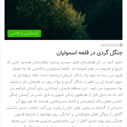
گردشگری و اقامتی
1404/03/05
جنگل گردی در قلعه اسمولیان
تصور کنید در دل کوهستان های سرسبز رودوپ بلغارستان هستید جایی که
تاریخ و طبیعت در هم آمیخته اند. قلعه اسمولیان با قدمتی که به اعماق
قرون می رسد نه تنها یک یادگار تاریخی ارزشمند است بلکه دروازه ای به
سوی تجربه ای بی نظیر از جنگل گردی و پیاده روی در طبیعتی بکر و چشم
نواز محسوب می شود. این منطقه فرصتی استثنایی برای کسانی فراهم می
کند که به دنبال فرار از هیاهوی زندگی شهری و غرق شدن در آرامش جنگل
تنفس هوای پاک کوهستان و کشف مسیرهایی هستند که هر پیچ آن
داستانی از گذشته و زیبایی های حال را روایت می کند. انتخاب مسیر مناسب
آگاهی از ویژگی های جغرافیایی و آمادگی برای مواجهه با شرایط طبیعی
همگی برای بهره مندی کامل از این ماجراجویی ضروری هستند. این محتوا