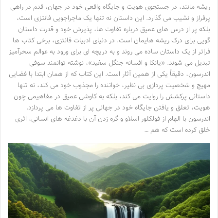
ریشه مانند، در جستجوی هویت و جایگاه واقعی خود در جهان، قدم در راهی
پرفراز و نشیب می گذارد. این داستان نه تنها یک ماجراجویی فانتزی است،
بلکه پر از درس های عمیق درباره تفاوت ها، پذیرش خود و قدرت داستان
گویی برای درک ریشه هایمان است. در دنیای ادبیات فانتزی، برخی کتاب ها
فراتر از یک داستان ساده می روند و به دریچه ای برای ورود به عوالم سحرآمیز
تبدیل می شوند. «یانکا و افسانه جنگل سفید»، نوشته توانمند سوفی
اندرسون، دقیقاً یکی از همین آثار است. این کتاب که از همان ابتدا با فضایی
مهیج و شخصیت پردازی بی نظیر، خواننده را مجذوب خود می کند، نه تنها
داستانی پرکشش را روایت می کند، بلکه به کاوشی عمیق در مفاهیمی چون
هویت، تعلق و یافتن جایگاه خود در جهانی پر از تفاوت ها می پردازد.
اندرسون با الهام از فولکلور اسلاو و گره زدن آن با دغدغه های انسانی، اثری
خلق کرده است که هم …