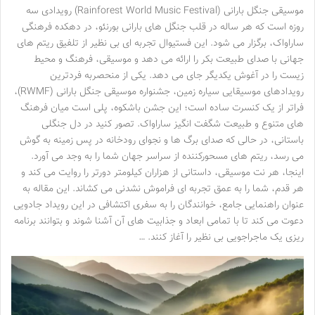
موسیقی جنگل بارانی (Rainforest World Music Festival) رویدادی سه
روزه است که هر ساله در قلب جنگل های بارانی بورنئو، در دهکده فرهنگی
ساراواک، برگزار می شود. این فستیوال تجربه ای بی نظیر از تلفیق ریتم های
جهانی با صدای طبیعت بکر را ارائه می دهد و موسیقی، فرهنگ و محیط
زیست را در آغوش یکدیگر جای می دهد. یکی از منحصربه فردترین
رویدادهای موسیقایی سیاره زمین، جشنواره موسیقی جنگل بارانی (RWMF)،
فراتر از یک کنسرت ساده است؛ این جشن باشکوه، پلی است میان فرهنگ
های متنوع و طبیعت شگفت انگیز ساراواک. تصور کنید در دل جنگلی
باستانی، در حالی که صدای برگ ها و نجوای رودخانه در پس زمینه به گوش
می رسد، ریتم های مسحورکننده از سراسر جهان شما را به وجد می آورد.
اینجا، هر نت موسیقی، داستانی از هزاران کیلومتر دورتر را روایت می کند و
هر قدم، شما را به عمق تجربه ای فراموش نشدنی می کشاند. این مقاله به
عنوان راهنمایی جامع، خوانندگان را به سفری اکتشافی در این رویداد جادویی
دعوت می کند تا با تمامی ابعاد و جذابیت های آن آشنا شوند و بتوانند برنامه
ریزی یک ماجراجویی بی نظیر را آغاز کنند. …