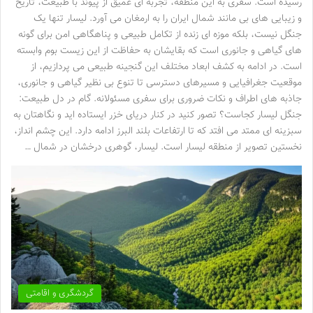
رسیده است. سفری به این منطقه، تجربه ای عمیق از پیوند با طبیعت، تاریخ
و زیبایی های بی مانند شمال ایران را به ارمغان می آورد. لیسار تنها یک
جنگل نیست، بلکه موزه ای زنده از تکامل طبیعی و پناهگاهی امن برای گونه
های گیاهی و جانوری است که بقایشان به حفاظت از این زیست بوم وابسته
است. در ادامه به کشف ابعاد مختلف این گنجینه طبیعی می پردازیم، از
موقعیت جغرافیایی و مسیرهای دسترسی تا تنوع بی نظیر گیاهی و جانوری،
جاذبه های اطراف و نکات ضروری برای سفری مسئولانه. گام در دل طبیعت:
جنگل لیسار کجاست؟ تصور کنید در کنار دریای خزر ایستاده اید و نگاهتان به
سبزینه ای ممتد می افتد که تا ارتفاعات بلند البرز ادامه دارد. این چشم انداز،
نخستین تصویر از منطقه لیسار است. لیسار، گوهری درخشان در شمال …
گردشگری و اقامتی