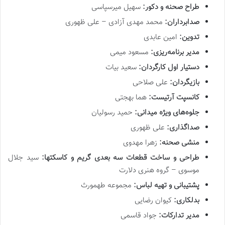
طراح صحنه و دکور
:
سهیل میرسپاسی
صدابرداران
:
محمد مهدی آزادی – علی ظهوری
تدوین
:
امین عابدی
مدیر برنامه
ریزی
:
مسعود میمی
دستیار اول کارگردان
:
سعید بیات
بازیگردان
:
علی صلاحی
کانسپت آرتیست
:
هما بهجتی
جلوه
های ویژه میدانی
:
حمید رسولیان
صداگذاری
:
علی ظهوری
منشی صحنه
:
زهرا مهدوی
طراحی و ساخت قطعات سه بعدی گریم و کاسکتها
:
سید جلال
موسوی – گروه هنری دلارت
پشتیبانی و تهیه لباس
:
مجموعه طهمورث
بدلکاری
:
کیوان رضایی
مدیر تدارکات
:
جواد قاسمی