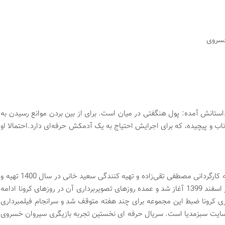
خسروی
استانش آمده: پول هنگفتی در میان است. برای از بین بردن موانع رسیدن به
اب و پیچیده، که برای اجرایش احتیاج به یک آدمکش حرفه‌ای دارد.احتمالا او
سریال ایرانی حرفه ای «The Professional»به کارگردانی مصطفی تقی‌زاده و تهیه کنندگی سعید خانی در سال 1400 تهیه و
تولید شده است. تصویر برداری این مجموعه از اسفند 1399 آغاز شد و عمده روزهای تصویربرداری آن در روزهای کرونا ادامه
 به دلیل شیوع بیماری کرونا ضبط این مجموعه برای چند هفته متوقف شد و سرانجام فیلمبرداری
بسایت سبزمدیا است. سریال حرفه ای نخستین تجربه بازیگری سیروان خسروی