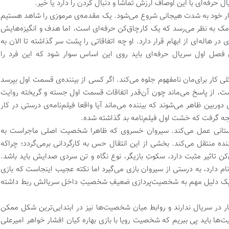
 حرفه‌ای با این اوصاف ارزش تماشا و دنبال کردن را دارد یا خیر.
ی کار خود به شدت هیجانی شروع می‌شود. یک مقدمه‌ی مرموزی را شاهد هستیم
 به نظر می‌رسد که یک کارچاق‌کن حرفه‌ای است، اما هدف و انگیزه‌هایش
در هاله‌ای از ابهام قرار دارد. او چه اتفاقاتی را پشت سر گذاشته تا الان به
فصل اول سریال حرفه‌ای باید روی این اساس سوار شود که این فرد را
ی کار برای‌مان نامفهوم جلوه می‌کند. اگر کسی از بیننده‌ی قسمت اول بپرسد
ت، از پاسخ می‌ماند چون آن‌قدر اتفاقات قسمت اول جسته و گریخته روایت
بین ظاهر می‌شوند که بیننده می‌ماند آیا واقعا فیلم‌نامه‌ی درستی در کار
جه گرفت که خشت اول فیلم‌نامه بد گذاشته شده.
داستانی عمل می‌کند. سیروان خسروی که ظاهرا شخصیت اصلی ماجراست به
ده منتقل می‌کند. بخشی از این انتقال حس به کارگردانی برمی‌گردد؛ چراکه
‌کن تاثیر مثبت دارد، سکوتِ بازیگر، نوع نگاه و تن سردی صدایش باید باشد.
ام دارد، به درستی از سیروان بازی می‌گیرد اما نکته عجیب اینجاست که بازی
ید یک دلیل مهم به شخصیت‌پردازی ضعیفِ شخصیتِ داخل سریالش ربط داشته
ار در سریال ندارند و روابط میان شخصیت‌ها نیز در ابتدایی‌ترین شکل ممکن
‌ها باید پی ببریم که شخصیت رویا با بازی بهاره کیان افشار خواهر امیرعلی