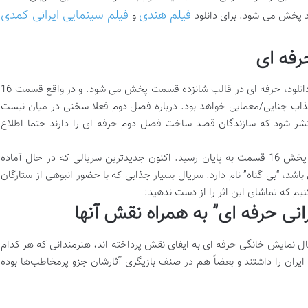
فیلم هندی
فیلم سینمایی ایرانی کمدی
و
فه ای
طبق بررسی های به عمل آمده به وسیله کول دانلود، حرفه ای در قالب شانزده قسمت پخش می شود. و در واقع قسمت 16
جذاب جنایی/معمایی خواهد بود. درباره فصل دوم فعلا سخنی در میان نیست
تشر شود که سازندگان قصد ساخت فصل دوم حرفه ای را دارند حتما اطلاع
دانلود سریال بی گناهسریال حرفه ای پس از پخش 16 قسمت به پایان رسید. اکنون جدیدترین سریالی که در حال آماده
 “بی گناه” نام دارد. سریال بسیار جذابی که با حضور انبوهی از ستارگان
م که تماشای این اثر را از دست ندهید:
انی حرفه ای” به همراه نقش آنها
ل نمایش خانگی حرفه ای به ایفای نقش پرداخته اند، هنرمندانی که هر کدام
 ایران را داشتند و بعضاً هم در صنف بازیگری آثارشان جزو پرمخاطب‌ها بوده