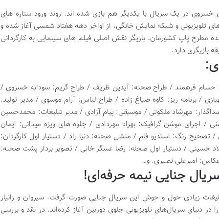
ن خسروی در یک سریال با یکدیگر هم بازی شده اند. روند ورود ستاره های
ای تلویزیونی و شبکه نمایش خانگی، از اواخر دهه هفتاد شمسی آغاز شده و
ننده مطرح پاپ کشورمان، بازیگر نقش اصلی فیلم های سینمایی به کارگردانی
ه بازیگری دارد.
ی:
 حسام فرهمند / طراح صحنه: آیدین ظریف / طراح گریم: سودابه خسروی /
ی / برنامه ریز: کاوه صباغ زاده / طراح لباس: آرام موسوی / مدیر تولید:
 صداگذار: مهرشاد ملکوتی / موسیقی: پیام آزادی / مدیر تبلیغات: محمدحسین
/ اجرای موشن گرافیک: بهزاد مهردادی / جلوه های ویژه میدانی: ایمان
/ تصحیح رنگ: استدیو فام / منشی صحنه: دنیا راد / دستیار اول کارگردان:
لاد حسینی / دستیار اول صحنه: رضا عسگر خانی / تصویر بردار پشت صحنه:
عکاس: امیرعلی نصیری. و…
ریال جنایی نیمه حرفه‌ای!
لیغات زیادی حول و حوش این سریال جنایی صورت گرفت. سیروان و زانیار
 در دنیای سریال‌های تلویزیونی جلوی دوربین آغاز کرده‌اند. در نقد و بررسی