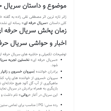
موضوع و داستان سریال ح
ژانر تازه ‌ترین اثر مصطفی تقی زاده به گفته
کلی داستان «
سریال حرفه ای
» رسانه ای نشد
زمان پخش سریال حرفه ای
اخبار و حواشی سریال حرف
توضیحات تکمیلی و حاشیه های سریال حرفه ا
«سریال حرفه ای»
نخستین تجربه سریا
شود.
برادران خواننده (
سیروان خسروی
و
زانیا
سیروان خسروی از خواننده ‌های پاپ کشور
ماهیگیرى از آب گل ‌آلود هیچ حادثه‌اى 
بازیگری به همراه برادرش در سریال نما
این سریال در آغاز «
روانی
» نام داشت و س
رده سنی: PG | مناسب برای تمامی سنین