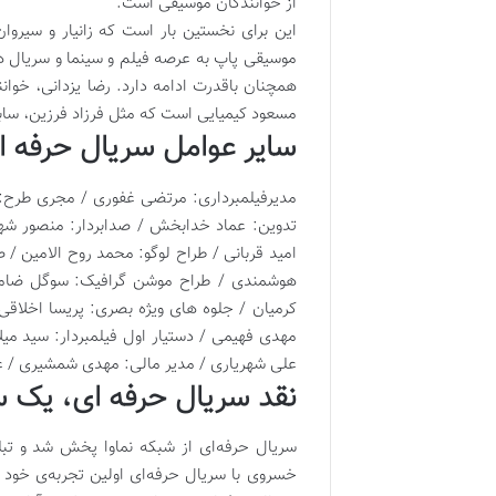
از خوانندگان موسیقی است.
این برای نخستین بار است که زانیار و سیروا
موسیقی پاپ به عرصه فیلم و سینما و سریال ه
همچنان باقدرت ادامه دارد. رضا یزدانی، خوا
مسعود کیمیایی است که مثل فرزاد فرزین، سابق
سایر عوامل سریال حرفه ا
مدیرفیلمبرداری: مرتضی غفوری / مجری طرح:
تدوین: عماد خدابخش / صدابردار: منصور شهباز
امید قربانی / طراح لوگو: محمد روح الامین /
هوشمندی / طراح موشن گرافیک: سوگل ضامنی 
کرمیان / جلوه های ویژه بصری: پریسا اخلاقی 
مهدی فهیمی / دستیار اول فیلمبردار: سید می
علی شهریاری / مدیر مالی: مهدی شمشیری / 
نقد سریال حرفه‌ ای، یک س
سریال حرفه‌ای از شبکه نماوا پخش شد و تب
خسروی با سریال حرفه‌ای اولین تجربه‌ی خود را