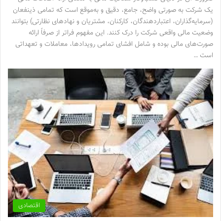
یک شرکت به صورتی واضح، جامع، دقیق و به‌موقع است که تمامی ذینفعان
(سرمایه‌گذاران، اعتباردهندگان، کارکنان، مشتریان و نهادهای نظارتی) بتوانند
وضعیت مالی واقعی شرکت را درک کنند. این مفهوم فراتر از صرفاً ارائه
صورت‌های مالی بوده و شامل افشای تمامی رویدادها، معاملات و تعهداتی
است …
اقتصادی