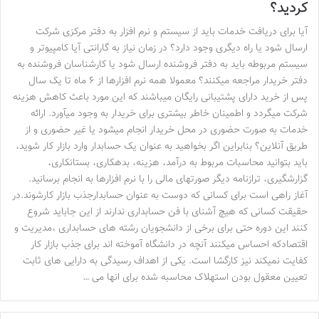
کردید؟
آیا برای دریافت خدمات باید از سیستم و نرم افزار به دفتر مرکزی شرکت
ارسال شود یا راه دیگری وجود دارد؟ در زمان نیاز به گارانتی آیا کامپیوتر و
سیستم مربوطه باید به دفتر فروشنده ارسال شود یا کارشناسان فروشنده به
دفتر خریدار مراجعه میکنند؟ معمولا همه نرم افزارها از ۶ ماه تا یک سال
پس از خرید دارای پشتیبانی رایگان میباشند که این مورد باعث کاهش هزینه
شرکت میگردد و اطمینان خاطر بیشتری برای خریدار به وجود میآورد. ارائه
خدمات به صورت حضوری در محل خریدار انجام میشود یا غیر حضوری و از
طریق آنلاین؟ بنابراین اگر بخواهید به عنوان یک حسابدار وارد بازار کار شوید،
باید بتوانید محاسبات مربوط به درآمد، هزینه، بدهکاری، بستانکاری،
گزارشگیری، ترازنامه دیگر صورتهای مالی را با نرم افزارها به انجام برسانید.
آغاز راهی است برای کسانی که دوست به عنوان حسابدارجذب بازار کارشوند.در
حقیقت کسانی که هیچ آشنای با فن حسابداری ندارند از این جاباید شروع
کنند این دوره حتی برای برخی از دانشجویان رشته های حسابداری ،مدیریت و
اقتصادکه احساس میکنند آنچه در دانشگاه آموخته اند برای جذب بازار کار
کفایت نمیکند نیز کارگشا است. یکی از اهداف رسیدگی به دارایی های ثابت
تعیین معقول بودن استهلاک محاسبه شده برای انها می …