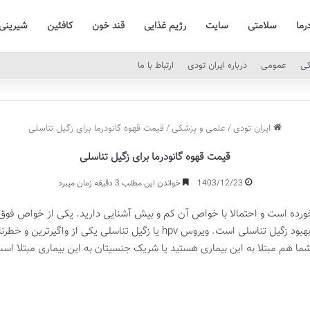
رما
سلامتی
سایت
رژیم غذایی
قند خون
کافئین
شیرینی
کی
عمومی
درباره ایران تودی
ارتباط با ما
ایران تودی
/
علمی و پزشکی
/
قیمت قهوه گانودرما برای زگیل تناسلی
قیمت قهوه گانودرما برای زگیل تناسلی
1403/12/23
خواندن این مطلب 3 دقیقه زمان میبرد
خورده است و احتمالا با خواص آن کم و بیش آشنایی دارید. یکی از خواص فوق ال
صدای زیادی به پا کرده ، خواص درمانی آن در بهبود زگیل تناسلی است. ویروس pv
شما هم مبتلا به این بیماری هستید یا شریک جنسیتان به این بیماری مبتلا است