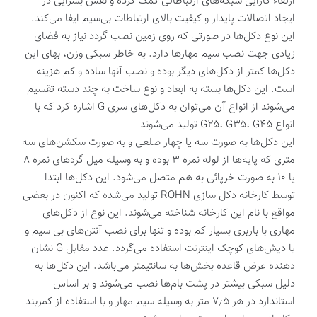
ارتقاء کارایی شبکه‌های ارتباطاتی کمک کرده و نقش بسزایی در
ایجاد اتصالات پایدار و کیفیت بالای ارتباطات بی‌سیم ایفا می‌کند.
این نوع دکل‌ها در صورتی که روی زمین نصب گردد نیاز به فضای
زیادی جهت نصب سیم مهارها دارد. به خاطر سبکی وزن، بهای این
دکل‌ها کمتر از دکل‌های دیگر بوده و نصب آنها ساده و کم هزینه
‌است. این دکل‌ها بسته به ابعاد و نوع ساخت به چند دسته تقسیم
می‌شوند از انواع آن می‌توان به دکل‌های سری G اشاره کرد که با
انواع G۲۵، G۳۵، G۴۵ تولید می‌شوند
این دکل‌ها به صورت سه یا چهار ضلعی و به صورت سکشن‌های سه
متری که پایه‌ها از لوله نمره ۳ بوده و به وسیله میل گردهای نمره ۸
یا ۱۰ به صورت خرپائی به هم متصل می‌شود. این دکل‌ها ابتدا
توسط کارخانه دکل سازی ROHN تولید می‌شده که اکنون در بعضی
مواقع با نام این کارخانه شناخته می‌شوند. این نوع از دکل‌های
مهاری با باربری بسیار کم بوده و تنها برای نصب آنتن‌های بی سیم و
یا دیش‌های کوچک اینترنت استفاده می‌گردد. عدد مقابل G نشان
دهنده عرض قاعده بخش‌ها به سانتیمتر می‌باشد. این دکل‌ها به
دلیل سبکی بیشتر در پشت بام‌ها نصب می‌شوند و بر اساس
استاندارد در هر ۷٫۵ متر به وسیله سیم مهار و با استفاده از کمربند