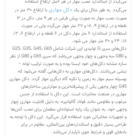
می‌گردد از استاندارد نصب مهار در هر ۶متر ارتفاع استفاده
دکل مهاری
می‌گردد. به طور مثال برای یک
با ارتفاع ۳۰ متر در
صورت نصب مهار به صورت پیش فرض در هر ۹ متر، دکل در ۳
نقطه و در ارتفاع ۹، ۱۸ و ۲۷ متر مهار می‌گردد ولی در صورت
استفاده از استاندارد ۶ متر مهار دکل در ۶ نقطه و در ارتفاع ۶، ۱۲،
۱۸، ۲۴ و ۳۰ متر مهار می شود.
دکل‌های سری G تولیدی این شرکت شامل G25، G35، G45، G65
و G80 سه وجهی و چهار وجهی می‌باشد که سری G65 و G80 از نظر
سازه مشابه دکل‌های خود ایستا بوده و به صورت ترکیب لوله –
نبشی می‌باشند. دکل‌های مهاری به دکل‌هایی گفته می‌شود که
بوسیله سیم مهار به زمین یا تکیه گاه دیگری مهار گردد. دکل مهاری
G45 چهار وجهی یکی از پیشرفته‌ترین و موثرترین ساختارهای
مهاری در صنعت مخابرات است. این دکل با استفاده از جنس
مرغوب و مقاومی مانند فولاد گالوانیزه، به دلیل قابلیت مهاری چهار
وجهی خود، به عنوان یک پایه استوانه‌ای مطمئن برای نصب آنتن‌ها
و تجهیزات مخابراتی مورد استفاده قرار می‌گیرد. این دکل با توجه به
طراحی بسیار دقیق و استانداردهای بین‌المللی، مقاوم در برابر
بادهای قوی و شرایط جوی ناپایدار می‌باشد.