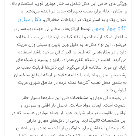
ویژگی‌های خاص این دکل شامل ساختار مهاری قوی، استحکام بالا،
و امکان ارتقاء برای نصب تجهیزات جدید در آینده می‌باشد. به
دکل مهاری
عنوان یک پایه استراتژیک در ارتباطات مخابراتی،
g45 چهار وجهی
توسط اپراتورهای مخابراتی جهت بهینه‌سازی
ساختار شبکه ارتباطات و ارتقاء کیفیت ارتباطات بی‌سیم استفاده
می‌شود. این نوع دکل‌ها به دلیل وزن پایین و سبکی وزن مزیت
دارد و در مکان‌هایی که فضا به قدر کافی موجود باشد استفاده
می‌گردد. اغلب در شبکه تلفن همراه، رادیو و بیسیم و شبکه‌های
رایانه‌ای مورد استفاده قرار می‌گیرد. این دکل‌ها قابلیت نصب در
پشت بام منازل و ادارات را داشته علاوه بر اینکه ارتفاع ساختمان
به بلندی محل نصب آنتن‌ها کمک کرده در مناطق شهری مزیت
فراوانی دارد.
در زمینه دکل مهاری، مشخصات فنی این سازه‌ها بسیار حائز
اهمیت است. ابعاد، مواد ساخت، تحمل بار افقی و عمودی، و
توانایی مقاومت در برابر شرایط جوی از جمله مواردی هستند که در
این مشخصات تاثیرگذارند. برخی از دکل‌های مهاری دارای
مکانیزم‌های ارتعاشی برای جلوگیری از افت سازه در برابر بادهای
شدید می‌باشند. همچنین، تکنولوژی‌های نوین برای بهبود انتقال