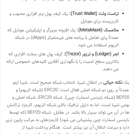
تراست ولت (Trust Wallet):
یک کیف پول نرم افزاری محبوب و
کاربرپسند برای موبایل.
متامسک (MetaMask):
یک افزونه مرورگر و اپلیکیشن موبایل که
عمدتاً برای تعامل با برنامه های غیرمتمرکز (dApps) در شبکه
اتریوم استفاده می شود.
لجر (Ledger) و ترزور (Trezor):
کیف پول های سخت افزاری که
بالاترین سطح امنیت را با نگهداری آفلاین کلیدهای خصوصی ارائه
می دهند.
یک
نکته حیاتی
در انتقال شیبا، انتخاب شبکه صحیح است. شیبا اینو
عمدتاً بر روی دو شبکه اصلی فعال است: ERC20 (شبکه اتریوم) و
BEP20 (شبکه بایننس اسمارت چین). شبکه ERC20، شبکه اصلی و
بومی شیبا است، اما به دلیل ترافیک بالای شبکه اتریوم، کارمزد تراکنش
ها در آن می تواند بسیار بالا باشد. در مقابل، شبکه BEP20 (که توسط
بایننس اسمارت چین پشتیبانی می شود) کارمزدهای به مراتب پایین تری
دارد و سرعت انتقال آن نیز بیشتر است. هنگام برداشت شیبا از