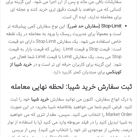
سفارشات باقی می ماند و پس از آن اجرا می شود. این گزینه برای
کسانی که می خواهند با قیمت دقیق تری خرید کنند و عجله ای
برای معامله ندارند، ایده آل است.
Stop-Limit (سفارش حد ضرر):
این نوع سفارش کمی پیشرفته تر
است و معمولاً برای مدیریت ریسک یا ورود به معامله در یک نقطه
خاص استفاده می شود. یک سفارش Stop-Limit دارای دو قیمت
است: قیمت Stop و قیمت Limit. زمانی که قیمت بازار به قیمت
Stop می رسد، یک سفارش Limit با قیمت Limit شما فعال می
شود. این گزینه برای کاربران حرفه ای تر است و در
خرید شیبا از
کوینکس
برای مبتدیان کمتر کاربرد دارد.
ثبت سفارش خرید شیبا: لحظه نهایی معامله
با درک انواع سفارش، اکنون می توانید سفارش
خرید شیبا
خود را ثبت
کنید. فرض کنیم شما می خواهید بلافاصله شیبا بخرید؛ در این صورت
Market Order را انتخاب می کنید. سپس، مقدار تتری که می خواهید
به شیبا تبدیل کنید را در فیلد مربوطه وارد می کنید (یا با استفاده از نوار
درصد، بخشی از موجودی تتر خود را انتخاب می کنید). پس از بررسی