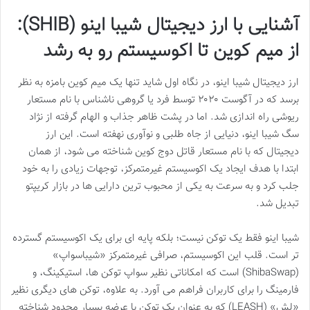
آشنایی با ارز دیجیتال شیبا اینو (SHIB):
از میم کوین تا اکوسیستم رو به رشد
ارز دیجیتال شیبا اینو، در نگاه اول شاید تنها یک میم کوین بامزه به نظر
برسد که در آگوست ۲۰۲۰ توسط فرد یا گروهی ناشناس با نام مستعار
ریوشی راه اندازی شد. اما در پشت ظاهر جذاب و الهام گرفته از نژاد
سگ شیبا اینو، دنیایی از جاه طلبی و نوآوری نهفته است. این ارز
دیجیتال که با نام مستعار قاتل دوج کوین شناخته می شود، از همان
ابتدا با هدف ایجاد یک اکوسیستم غیرمتمرکز، توجهات زیادی را به خود
جلب کرد و به سرعت به یکی از محبوب ترین دارایی ها در بازار کریپتو
تبدیل شد.
شیبا اینو فقط یک توکن نیست؛ بلکه پایه ای برای یک اکوسیستم گسترده
تر است. قلب این اکوسیستم، صرافی غیرمتمرکز «شیباسواپ»
(ShibaSwap) است که امکاناتی نظیر سواپ توکن ها، استیکینگ، و
فارمینگ را برای کاربران فراهم می آورد. به علاوه، توکن های دیگری نظیر
«لِش» (LEASH) که به عنوان یک توکن با عرضه بسیار محدود شناخته