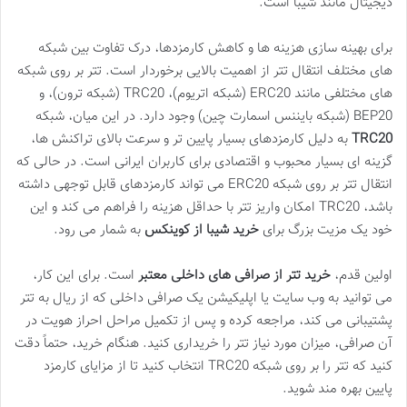
دیجیتال مانند شیبا است.
برای بهینه سازی هزینه ها و کاهش کارمزدها، درک تفاوت بین شبکه
های مختلف انتقال تتر از اهمیت بالایی برخوردار است. تتر بر روی شبکه
های مختلفی مانند ERC20 (شبکه اتریوم)، TRC20 (شبکه ترون)، و
BEP20 (شبکه بایننس اسمارت چین) وجود دارد. در این میان، شبکه
TRC20
به دلیل کارمزدهای بسیار پایین تر و سرعت بالای تراکنش ها،
گزینه ای بسیار محبوب و اقتصادی برای کاربران ایرانی است. در حالی که
انتقال تتر بر روی شبکه ERC20 می تواند کارمزدهای قابل توجهی داشته
باشد، TRC20 امکان واریز تتر با حداقل هزینه را فراهم می کند و این
خود یک مزیت بزرگ برای
خرید شیبا از کوینکس
به شمار می رود.
اولین قدم،
خرید تتر از صرافی های داخلی معتبر
است. برای این کار،
می توانید به وب سایت یا اپلیکیشن یک صرافی داخلی که از ریال به تتر
پشتیبانی می کند، مراجعه کرده و پس از تکمیل مراحل احراز هویت در
آن صرافی، میزان مورد نیاز تتر را خریداری کنید. هنگام خرید، حتماً دقت
کنید که تتر را بر روی شبکه TRC20 انتخاب کنید تا از مزایای کارمزد
پایین بهره مند شوید.