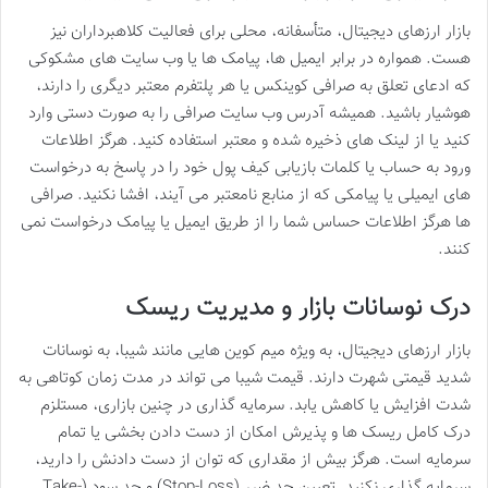
بازار ارزهای دیجیتال، متأسفانه، محلی برای فعالیت کلاهبرداران نیز
هست. همواره در برابر ایمیل ها، پیامک ها یا وب سایت های مشکوکی
که ادعای تعلق به صرافی کوینکس یا هر پلتفرم معتبر دیگری را دارند،
هوشیار باشید. همیشه آدرس وب سایت صرافی را به صورت دستی وارد
کنید یا از لینک های ذخیره شده و معتبر استفاده کنید. هرگز اطلاعات
ورود به حساب یا کلمات بازیابی کیف پول خود را در پاسخ به درخواست
های ایمیلی یا پیامکی که از منابع نامعتبر می آیند، افشا نکنید. صرافی
ها هرگز اطلاعات حساس شما را از طریق ایمیل یا پیامک درخواست نمی
کنند.
درک نوسانات بازار و مدیریت ریسک
بازار ارزهای دیجیتال، به ویژه میم کوین هایی مانند شیبا، به نوسانات
شدید قیمتی شهرت دارند. قیمت شیبا می تواند در مدت زمان کوتاهی به
شدت افزایش یا کاهش یابد. سرمایه گذاری در چنین بازاری، مستلزم
درک کامل ریسک ها و پذیرش امکان از دست دادن بخشی یا تمام
سرمایه است. هرگز بیش از مقداری که توان از دست دادنش را دارید،
سرمایه گذاری نکنید. تعیین حد ضرر (Stop-Loss) و حد سود (Take-