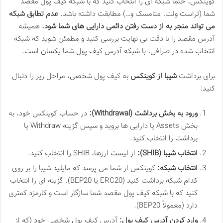
کوینکس، حتماً شبکه ای را انتخاب کنید که با شبکه کیف پول مقصد
شما (تراست ولت، متامسک و…) مطابقت داشته باشد.
عدم تطابق شبکه
می تواند منجر به از دست رفتن دائمی دارایی های شما شود.
همیشه
آدرس مقصد را با دقت بی نهایت بررسی کنید و مطمئن شوید که شبکه
انتخاب شده در صرافی، با شبکه آدرس کیف پول شما یکسان است.
برای برداشت
شیبا از کوینکس
به کیف پول شخصی، مراحل زیر را دنبال
کنید:
ورود به بخش برداشت (Withdrawal):
در حساب کوینکس خود، به
بخش Assets یا دارایی ها بروید و سپس گزینه Withdraw یا
برداشت را انتخاب کنید.
انتخاب شیبا (SHIB):
از لیست ارزها، SHIB را انتخاب کنید.
انتخاب شبکه:
کوینکس از شما می پرسد که مایلید شیبا را بر روی
کدام شبکه برداشت کنید (ERC20 یا BEP20). گزینه ای را انتخاب
کنید که با شبکه کیف پول مقصد شما سازگار است و کارمزد کمتری
دارد (معمولاً BEP20).
وارد کردن آدرس کیف پول:
آدرس کیف پول شخصی خود (که از