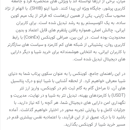
میان، برخی از ارزها توانسته اند با ویژگی های منحصربه فرد و جامعه
کاربری پرشور، جایگاه ویژه ای پیدا کنند. شیبا اینو (SHIB)، با الهام از نژاد
محبوب سگ ژاپنی، یکی از همین ارزهاست که فراتر از یک میم کوین
ساده، به یک اکوسیستم رو به رشد تبدیل شده است. برای کاربران
ایرانی، چالش اصلی همواره یافتن پلتفرم های قابل اعتماد و بدون
محدودیت بوده است. در این بین، صرافی کوینکس (CoinEx) با رابط
کاربری روان، پشتیبانی از شبکه های کم کارمزد و سیاست های سازگارتر
با کاربران ایرانی، به انتخابی هوشمندانه برای خرید شیبا و دیگر دارایی
های دیجیتال تبدیل شده است.
در این راهنمای جامع، کوینکس را به عنوان سکوی پرتاب شما به دنیای
شیبا معرفی خواهیم کرد. از لحظه آشنایی با شیبا اینو و درک پتانسیل
های آن، تا مراحل گام به گام ثبت نام در کوینکس، واریز ارز تتر
(USDT) با کارمزدهای بهینه، تبدیل تتر به شیبا و در نهایت، مدیریت و
نگهداری امن دارایی های دیجیتال شما، هر آنچه را که نیاز دارید، با
جزئیات کامل و با روایتی تجربه محور در اختیار خواهیم گذاشت. آماده
باشید تا با درک عمیق تر از این فرآیند، با اعتمادبه نفس بیشتری قدم در
مسیر خرید شیبا از کوینکس بگذارید.