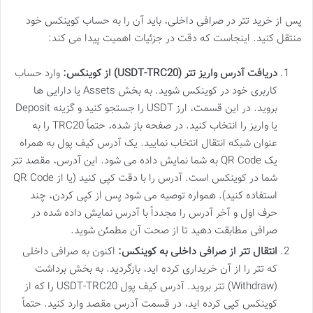
پس از خرید تتر در صرافی داخلی، باید آن را به حساب کوینکس خود
منتقل کنید. اینجاست که دقت در جزئیات اهمیت پیدا می کند:
دریافت آدرس واریز تتر (USDT-TRC20) از کوینکس:
وارد حساب
کاربری خود در کوینکس شوید. به بخش Assets یا دارایی ها
بروید. در این قسمت، ارز USDT را جستجو کنید و گزینه Deposit
یا واریز را انتخاب کنید. در صفحه باز شده، حتماً TRC20 را به
عنوان شبکه انتقال انتخاب نمایید. یک آدرس کیف پول به همراه
یک QR Code به شما نمایش داده می شود. این آدرس، مقصد تتر
شما در کوینکس است. آدرس را با دقت کپی کنید (یا از QR Code
استفاده کنید). همواره توصیه می شود پس از کپی کردن، چند
حرف اول و آخر آدرس را مجدداً با آدرس نمایش داده شده در
صرافی مطابقت دهید تا از صحت آن مطمئن شوید.
انتقال تتر از صرافی داخلی به کوینکس:
اکنون به صرافی داخلی
که تتر را از آن خریداری کرده اید، بازگردید. به بخش برداشت
(Withdraw) تتر بروید. آدرس کیف پول USDT-TRC20 را که از
کوینکس کپی کرده اید، در قسمت آدرس مقصد وارد کنید. حتماً