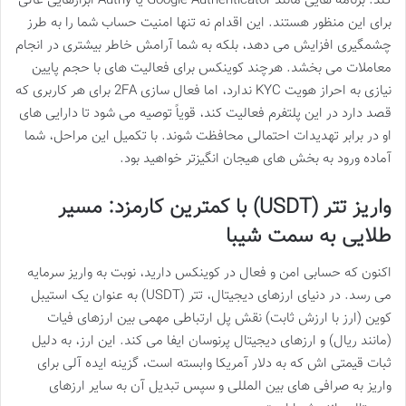
کند. برنامه هایی مانند Google Authenticator یا Authy ابزارهایی عالی
برای این منظور هستند. این اقدام نه تنها امنیت حساب شما را به طرز
چشمگیری افزایش می دهد، بلکه به شما آرامش خاطر بیشتری در انجام
معاملات می بخشد. هرچند کوینکس برای فعالیت های با حجم پایین
نیازی به احراز هویت KYC ندارد، اما فعال سازی 2FA برای هر کاربری که
قصد دارد در این پلتفرم فعالیت کند، قویاً توصیه می شود تا دارایی های
او در برابر تهدیدات احتمالی محافظت شوند. با تکمیل این مراحل، شما
آماده ورود به بخش های هیجان انگیزتر خواهید بود.
واریز تتر (USDT) با کمترین کارمزد: مسیر
طلایی به سمت شیبا
اکنون که حسابی امن و فعال در کوینکس دارید، نوبت به واریز سرمایه
می رسد. در دنیای ارزهای دیجیتال، تتر (USDT) به عنوان یک استیبل
کوین (ارز با ارزش ثابت) نقش پل ارتباطی مهمی بین ارزهای فیات
(مانند ریال) و ارزهای دیجیتال پرنوسان ایفا می کند. این ارز، به دلیل
ثبات قیمتی اش که به دلار آمریکا وابسته است، گزینه ایده آلی برای
واریز به صرافی های بین المللی و سپس تبدیل آن به سایر ارزهای