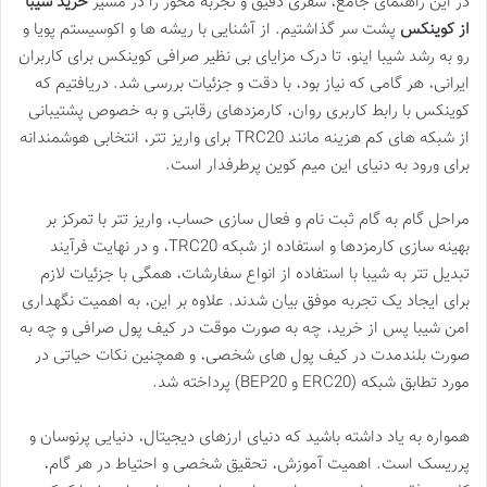
در این راهنمای جامع، سفری دقیق و تجربه محور را در مسیر
خرید شیبا
از کوینکس
پشت سر گذاشتیم. از آشنایی با ریشه ها و اکوسیستم پویا و
رو به رشد شیبا اینو، تا درک مزایای بی نظیر صرافی کوینکس برای کاربران
ایرانی، هر گامی که نیاز بود، با دقت و جزئیات بررسی شد. دریافتیم که
کوینکس با رابط کاربری روان، کارمزدهای رقابتی و به خصوص پشتیبانی
از شبکه های کم هزینه مانند TRC20 برای واریز تتر، انتخابی هوشمندانه
برای ورود به دنیای این میم کوین پرطرفدار است.
مراحل گام به گام ثبت نام و فعال سازی حساب، واریز تتر با تمرکز بر
بهینه سازی کارمزدها و استفاده از شبکه TRC20، و در نهایت فرآیند
تبدیل تتر به شیبا با استفاده از انواع سفارشات، همگی با جزئیات لازم
برای ایجاد یک تجربه موفق بیان شدند. علاوه بر این، به اهمیت نگهداری
امن شیبا پس از خرید، چه به صورت موقت در کیف پول صرافی و چه به
صورت بلندمدت در کیف پول های شخصی، و همچنین نکات حیاتی در
مورد تطابق شبکه (ERC20 و BEP20) پرداخته شد.
همواره به یاد داشته باشید که دنیای ارزهای دیجیتال، دنیایی پرنوسان و
پرریسک است. اهمیت آموزش، تحقیق شخصی و احتیاط در هر گام،