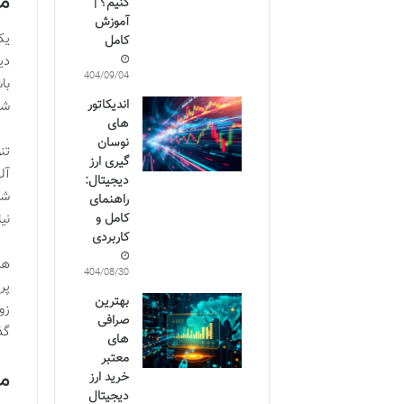
مز
کنیم؟ |
آموزش
یک
کامل
دی
1404/09/04
اندیکاتور
شد
های
نوسان
تن
گیری ارز
آل
دیجیتال:
شد
راهنمای
نی
کامل و
کاربردی
هم
1404/08/30
پر
بهترین
زو
صرافی
گذ
های
معتبر
مل
خرید ارز
دیجیتال