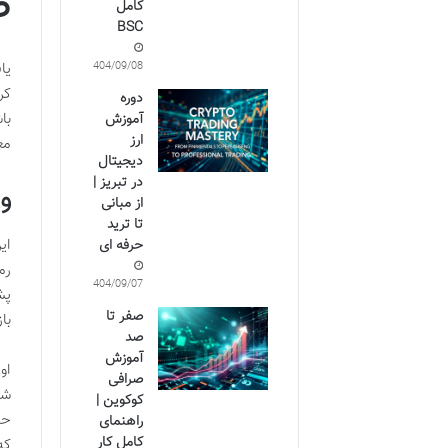
ص
کامل
BSC
1404/09/08
یا
کر
دوره
با
آموزش
ارز
مع
دیجیتال
در تبریز |
وا
از مبانی
تا ترید
ای
حرفه ای
رم
1404/09/07
پش
صفر تا
با
صد
آموزش
او
صرافی
شد
کوکوین |
حا
راهنمای
کامل کار
که