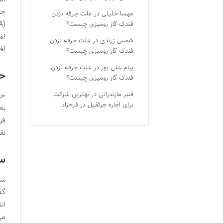
جب
مهسا خلیلی
در
علت جرقه نزدن
فندک گاز رومیزی چیست؟
ام
شمس زرندی
در
علت جرقه نزدن
اف
فندک گاز رومیزی چیست؟
پیام علی پور
در
علت جرقه نزدن
حج
فندک گاز رومیزی چیست؟
قنبر مازندرانی
در
بهترین شرکت
حج
برای اجاره جرثقیل در فرحزاد
به
فر
نق
سا
سا
گذ
ان
می