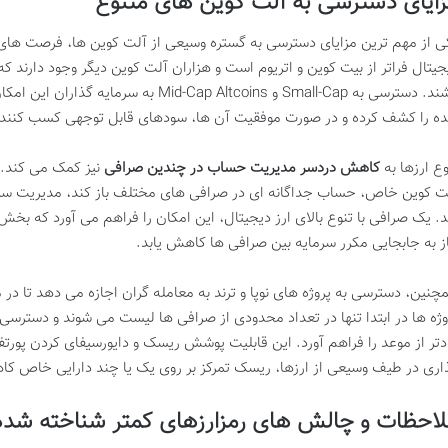
ایای دسترسی به آلت کوین های متنوع
ی از مهم ترین مزایای دسترسی به گستره وسیعی از آلت کوین ها، فرصت های س
جیتال فراتر از بیت کوین و اتریوم است و هزاران آلت کوین دیگر وجود دارند 
باشند. دسترسی به Small-Cap و id-Cap Altcoins
ه را کشف کرده و در صورت موفقیت آن ها، سودهای قابل توجهی کسب کنند.
وع ارزها به
کاهش دردسر مدیریت حساب در چندین صرافی
نیز کمک می کند. ا
ت کوین خاص، حساب جداگانه ای در صرافی های مختلف باز کند، مدیریت سرمای
. یک صرافی با تنوع بالای ارز دیجیتال، این امکان را فراهم می آورد که بخش
از به جابجایی مکرر سرمایه بین صرافی ها کاهش یابد.
چنین، دسترسی به پروژه های نوپا و ترند به معامله گران اجازه می دهد تا در 
وژه ها در ابتدا تنها در تعداد محدودی از صرافی ها لیست می شوند و دسترس
دتر از موعد را فراهم آورد. این قابلیت پوشش ریسک و دایورسیفای کردن پورتفولی
اری در طیف وسیعی از ارزها، ریسک تمرکز بر روی یک یا چند دارایی خاص کا
احظات و چالش های رمزارزهای کمتر شناخته شده