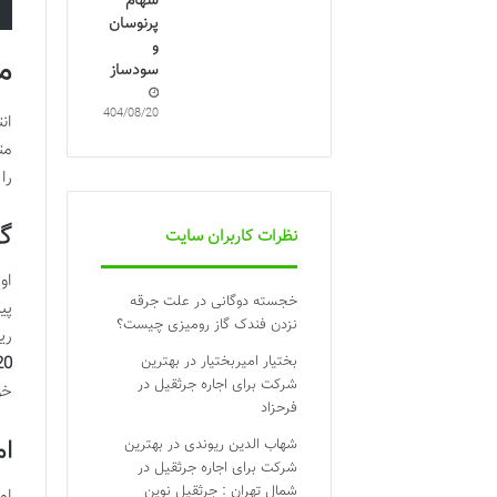
سهام
پرنوسان
و
م
سودساز
1404/08/20
ان
مت
را
گس
نظرات کاربران سایت
او
خجسته دوگانی
در
علت جرقه
پی
نزدن فندک گاز رومیزی چیست؟
ری
بختیار امیربختیار
در
بهترین
20
شرکت برای اجاره جرثقیل در
خو
فرحزاد
ام
شهاب الدین ریوندی
در
بهترین
شرکت برای اجاره جرثقیل در
شمال تهران : جرثقیل نوین
ام