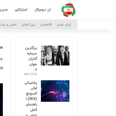
ارز دیجیتال
استراتژی
مدیر
ایران تودی
اقتصادی
بین الملل
علمی و پزش
بزرگترین
سرمایه
جا
گذاران
جهان
1404/12/02
پشتیبانی
اوکی
اکسچنج
(OKX) |
راهنمای
کامل
تماس و