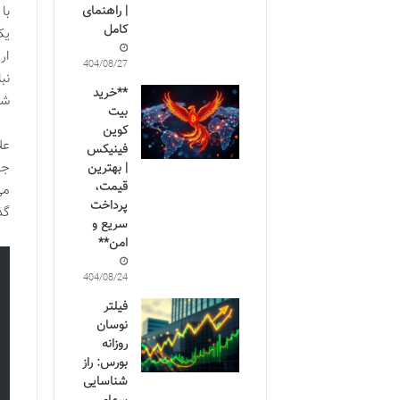
| راهنمای
با
کامل
یک
ار
1404/08/27
نب
**خرید
شو
بیت
کوین
فینیکس
جد
| بهترین
قیمت،
می
پرداخت
گذ
سریع و
امن**
1404/08/24
فیلتر
نوسان
روزانه
بورس: راز
شناسایی