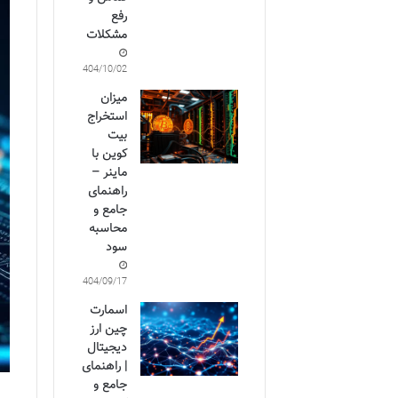
رفع
مشکلات
1404/10/02
میزان
استخراج
بیت
کوین با
ماینر –
راهنمای
جامع و
محاسبه
سود
1404/09/17
اسمارت
چین ارز
دیجیتال
| راهنمای
جامع و