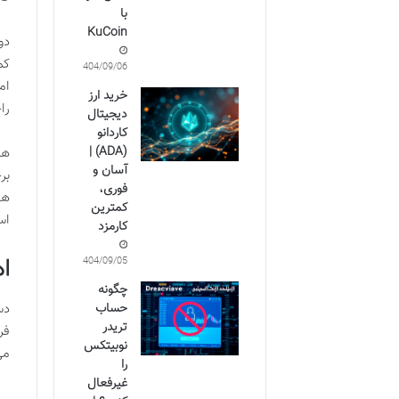
با
KuCoin
دو
کم
1404/09/06
ام
خرید ارز
را
دیجیتال
کاردانو
(ADA) |
هم
آسان و
فوری،
ها
کمترین
اس
کارمزد
ا
1404/09/05
چگونه
حساب
دس
تریدر
فر
نوبیتکس
می
را
غیرفعال