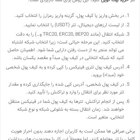
تتر
خرید بیت کوین
کنید، این روش برای شما کاربردی است.
در بخش واریز یا کیف پول، گزینه واریز رمزارز را انتخاب کنید.
از لیست ارزهای دیجیتال، تتر (USDT) را انتخاب نمایید.
شبکه انتقال (مانند TRC20, ERC20, BEP20 و…) را به دقت
انتخاب کنید. این مرحله حیاتی است؛ زیرا انتخاب شبکه اشتباه
می تواند منجر به از دست رفتن دارایی شما شود. اطمینان حاصل
کنید که شبکه انتخابی در کیف پول مبدأ و مقصد یکسان باشد.
آدرس کیف پول تتری فینیکس را کپی کرده و به کیف پول شخصی
خود (مبداء) بروید.
در کیف پول شخصی، آدرس کپی شده را جایگذاری کرده و مقدار
تتر مورد نظر برای انتقال را وارد و تراکنش را تأیید کنید.
پس از انجام تراکنش، تترها به کیف پول شما در فینیکس منتقل
خواهند شد. زمان انتقال بسته به شلوغی شبکه و نوع شبکه
انتخابی، متغیر است.
برخی صرافی ها ممکن است به کاربران اجازه دهند بدون احراز هویت
کامل، با تتر معامله کنند، اما معمولاً این کار با محدودیت های برداشت