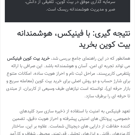
سرمایه گذاری موفق در بیت کوین، تلفیقی از دانش،
صبر و مدیریت هوشمندانه ریسک است.
نتیجه گیری: با فینیکس، هوشمندانه
بیت کوین بخرید
همانطور که در این راهنمای جامع بررسی شد،
خرید بیت کوین فینیکس
می تواند تجربه ای امن، آسان و هوشمندانه باشد. این صرافی با ارائه
پلتفرمی کاربرپسند، مراحل ثبت نام و احراز هویت ساده، امکانات متنوع
برای شارژ حساب و دو روش اصلی برای خرید بیت کوین (معامله سریع و
بازار حرفه ای)، توانسته است نیازهای طیف وسیعی از کاربران، از مبتدی
تا حرفه ای را برطرف سازد.
تعهد فینیکس به امنیت با استفاده از ذخیره سازی سرد کلیدهای
خصوصی، پروتکل های امنیتی پیشرفته و احراز هویت دقیق، تضمین
کننده حفاظت از دارایی های دیجیتال شماست. علاوه بر این، ساختار
کارمزدهای رقابتی و ابزارهای تحلیلی قدرتمند، محیطی شفاف و کارآمد