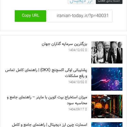
ارز دیجیتال
دسته بندی مطلب
Copy URL
بزرگترین سرمایه گذاران جهان
1404/12/02
پشتیبانی اوکی اکسچنج (OKX) | راهنمای کامل تماس
و رفع مشکلات
1404/10/02
میزان استخراج بیت کوین با ماینر – راهنمای جامع و
محاسبه سود
1404/09/17
اسمارت چین ارز دیجیتال | راهنمای جامع و کامل