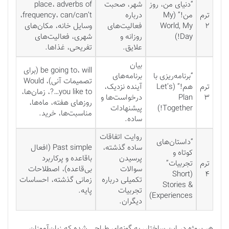
“دنیای من، روز
شهر، صحبت
adverbs of
،
place
ترم
من!” (
My
درباره
can/can’t
،
frequency
،
۲
World, My
فعالیت‌های
وسایل خانه، مکان‌های
Day!
)
روزانه و
شهری، فعالیت‌های
علایق.
تفریحی، غذاها.
بیان
will
،
be going to
(برای
“برنامه‌ریزی با
برنامه‌های
تصمیمات آنی)،
Would
ترم
هم!” (
Let’s
آینده نزدیک،
you like to…?
، زمان‌ها،
۳
Plan
درخواست‌ها و
روزهای هفته، ماه‌ها،
Together!
)
پیشنهادات
مناسبت‌ها، خرید.
ساده.
روایت اتفاقات
“داستان‌های
ساده گذشته،
Past simple
(افعال
کوتاه و
پرسیدن
باقاعده و پرکاربرد
ترم
تجربیات”
سوالات
بی‌قاعده)، اصطلاحات
Short
(
۴
تکمیلی درباره
زمانی گذشته، احساسات
Stories &
تجربیات
پایه.
)
Experiences
دیگران.
هر پروژه در این ساختار، به گونه‌ای طراحی شده که زبان‌آموزان