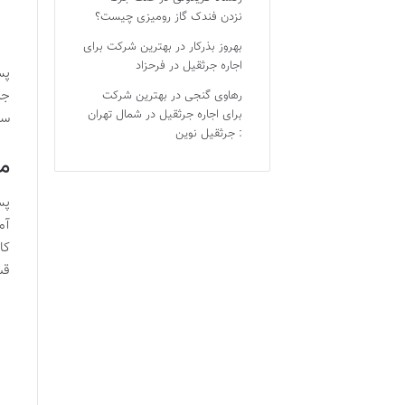
نزدن فندک گاز رومیزی چیست؟
بهروز بذرکار
در
بهترین شرکت برای
اجاره جرثقیل در فرحزاد
پس
جز
رهاوی گنجی
در
بهترین شرکت
برای اجاره جرثقیل در شمال تهران
سی
: جرثقیل نوین
مد
پس
آم
کا
قس