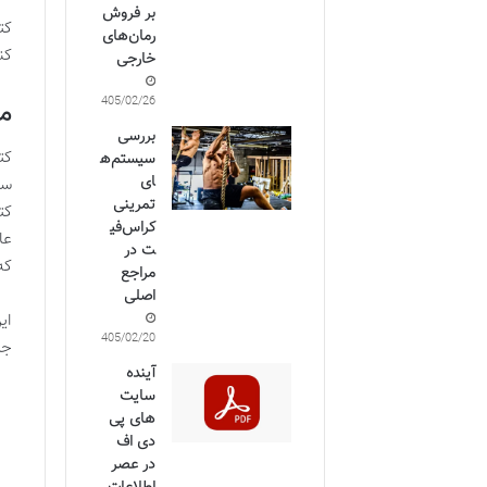
بر فروش
کت
رمان‌های
کن
خارجی
1405/02/26
مف
بررسی
کت
سیستم‌ه
ای
سا
تمرینی
کت
کراس‌فی
عا
ت در
که
مراجع
اصلی
ای
1405/02/20
جم
آینده
سایت
های پی
دی اف
در عصر