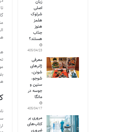
در
زبان
تا
اصلی
شرلوک
گا
هلمز
من
هنوز
جذاب
هی
هستند؟
1405/04/23
هد
تح
معرفی
ژانرهای
مو
شونن،
بت
شوجو،
های کنو
سنین و
جوسه در
ک
مانگا
1405/04/17
نا
مروری بر
سا
کتاب‌های
ار
ضروری