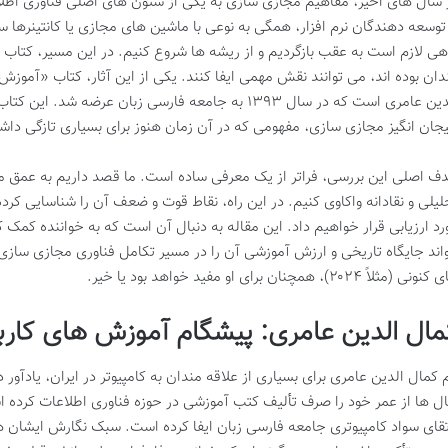
 سال های اخیر، مفاهیم
مجازی سازی
به یکی از ستون های اصلی فناوری اطلا
 توسعه دهندگان نرم افزار، همگی به نوعی با ماشین های مجازی یا کانتینرها سر
هی لازم است به عقب بازگردیم و از ریشه ها شروع کنیم. در این مسیر، کتاب 
دان بوده اند، می توانند نقش مهمی ایفا کنند. یکی از این آثار، کتاب «آمو
الدین عامری است که در سال ۱۳۹۳ به جامعه فارسی زبان عرضه
جان انگیز مجازی سازی، مفهومی که در آن زمان هنوز برای بسیاری تازگی دا
ف اصلی این بررسی، فراتر از یک معرفی ساده است. ما قصد داریم به عمق محتوا
لیلی و نقادانه واکاوی کنیم. در این راه، نقاط قوت و ضعف آن را شناسایی کرده
رد ارزیابی قرار خواهیم داد. این مقاله به دنبال آن است که به خواننده کمک کن
واند جایگاه تاریخی و ارزش آموزشی آن را در مسیر تکامل فناوری مجازی سازی 
نی (مثلاً ۲۰۲۴)، همچنان برای او مفید خواهد بود یا خیر.
مال الدین عامری: پیشگام آموزش های کاربرد
م کمال الدین عامری برای بسیاری از علاقه مندان به کامپیوتر در ایران، یادآور
ل ها از عمر خود را صرف تألیف کتب آموزشی در حوزه فناوری اطلاعات کرده 
تقای سواد کامپیوتری جامعه فارسی زبان ایفا کرده است. سبک نگارش ایشان همو