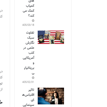
های
کمیاب
در
کمک می
کند؟
کن
1405/03/18
تفاوت
سبک
نگارش
علمی در
کتب
آمریکایی
و
بریتانیای
در
ی
کت
1405/02/31
توان
از
تاثیر
اقتباس‌ه
ای
خ
سینمایی