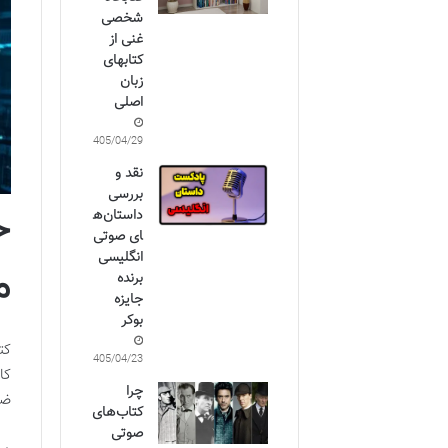
شخصی
غنی از
کتابهای
زبان
اصلی
1405/04/29
نقد و
بررسی
خ
داستان‌ه
ای صوتی
انگلیسی
م
برنده
جایزه
بوکر
کت
1405/04/23
چرا
ضع
کتاب‌های
صوتی