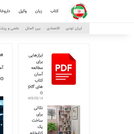
کتاب
زبان
وکیل
داروخا
ایران تودی
اقتصادی
بین الملل
علمی و پزش
ابزارهایی
برای
آم
مطالعه
آسان
کتاب
های pdf
1405/05/14
نکاتی
برای
ساخت
یک
کتابخانه