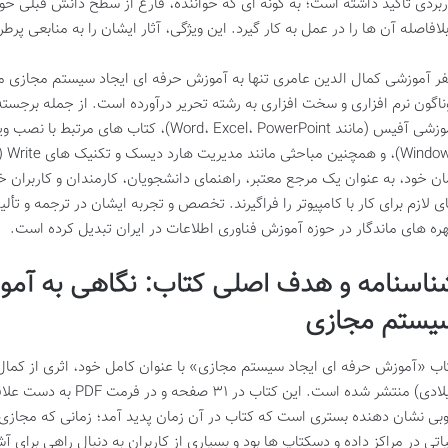
ربردی تأکید داشته است؛ به گونه ای که خواننده، فارغ از سطح دانش قبلی خود،
بلافاصله آن ها را در عمل به کار گیرد. این ویژگی، آثار ایشان را به منابعی پرط
ر آموزشی کمال الدین عامری تنها به
آموزش حرفه ای ایجاد سیستم مجازی
مح
ناگون نرم افزاری و سخت افزاری به رشته تحریر درآورده است. از جمله برجست
آفیس (مانند Word، Excel، PowerPoint)، کتاب های مرتبط با نصب ویندوز (مانند
Windo
)، و همچنین مباحثی مانند
مدیریت هارد دیسک
و
تکنیک های Write (رایت)
ان خود، به عنوان یک مرجع معتبر، راهنمای دانشجویان، کارمندان و کاربران خا
ی لازم برای کار با کامپیوتر را فراگیرند. تخصص و تجربه ایشان در ترجمه و تأ
ره های ماندگار در حوزه آموزش فناوری اطلاعات در ایران تبدیل کرده است.
ناسنامه و هدف اصلی کتاب: نگاهی به آمو
یستم مجازی
میلادی) منتشر شده است. ای
بی نشان دهنده بستری است که کتاب در آن زمان پدید آمد؛ زمانی که
مجازی
اتی در مراکز داده و دسکتاپ ها بود و بسیاری از کاربران به دنبال راهی برای آش