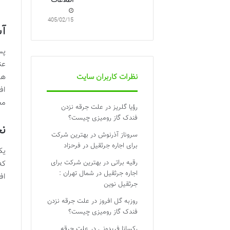
اطلاعات
1405/02/15
آشنا
پس
عن
نظرات کاربران سایت
های
اف
مجازی س
رؤیا گلریز
در
علت جرقه نزدن
فندک گاز رومیزی چیست؟
نح
سروناز آذرنوش
در
بهترین شرکت
برای اجاره جرثقیل در فرحزاد
یک
رقیه براتی
در
بهترین شرکت برای
که
اجاره جرثقیل در شمال تهران :
اف
جرثقیل نوین
روزبه گل افروز
در
علت جرقه نزدن
فندک گاز رومیزی چیست؟
رکسانا فریدونی
در
علت جرقه