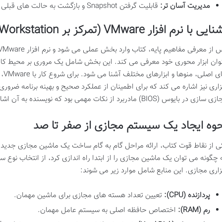
مدیریت آسان تر:
قابلیت گرفتن Snapshot و بازگشت به حالت های قبلی.
یی با نرم افزار VMware (تمرکز بر VMware Workstation)
 از معرفی مفاهیم پایه، کتاب وارد بخش عملی می شود و نرم افزار
VMware
وان ابزار محوری خود معرفی می کند. این بخش شامل یک مروری بر
محیط کار
 اصلی، منوها و ابزارهای مختلف آشنا می شود. برای شروع کار با VMware، کتاب به
زاری
نیز اشاره می کند که برای اطمینان از عملکرد صحیح و بهینه برنامه ضرور
ازی در بایوس (BIOS) مادربرد از نکات مهمی بود که نویسنده به آن اشاره می کرد.
وه ایجاد یک سیستم مجازی از صفر تا صد
ی از نقاط قوت کتاب، ارائه
مراحل گام به گام ساخت یک ماشین مجازی جدید
ا
 چگونه می توان یک ماشین مجازی را از ابتدا راه اندازی کرد، از انتخاب ن
زاری مجازی. این منابع شامل موارد زیر می شوند:
پردازنده (CPU):
تعیین تعداد هسته های مجازی برای ماشین مهمان.
رم (RAM):
اختصاص حافظه اصلی به سیستم عامل مهمان.