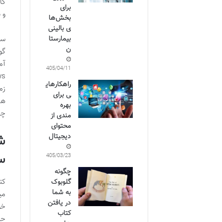
کا
برای
و 
بخش‌ها
ی بالینی
بیمارستا
سف
ن
گو
آموزشی 
1405/04/11
ws
راهکارهای
زم
ی برای
ها
بهره
چه
مندی از
محتوای
ش
دیجیتال
س
1405/03/23
چگونه
گلوبوک
به شما
در یافتن
خو
کتاب
حی