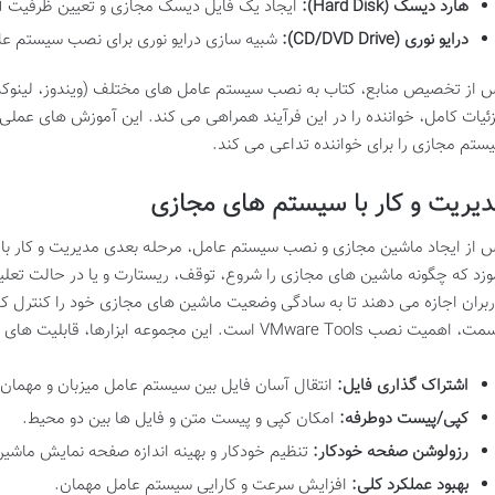
هارد دیسک (Hard Disk):
ایجاد یک فایل دیسک مجازی و تعیین ظرفیت آ
درایو نوری (CD/DVD Drive):
شبیه سازی درایو نوری برای نصب سیستم عامل از فایل ISO ی
 از تخصیص منابع، کتاب به
نصب سیستم عامل های مختلف (ویندوز، لینوک
ئیات کامل، خواننده را در این فرآیند همراهی می کند. این آموزش های عمل
ستم مجازی را برای خواننده تداعی می کند.
یریت و کار با سیستم های مجازی
 از ایجاد ماشین مجازی و نصب سیستم عامل، مرحله بعدی
مدیریت و کار ب
وزد که چگونه ماشین های مجازی را
شروع، توقف، ریستارت و یا در حالت تعلیق (spend
ربران اجازه می دهند تا به سادگی وضعیت ماشین های مجازی خود را کنترل کن
مت،
اهمیت نصب VMware Tools
است. این مجموعه ابزارها، قابلیت های ح
اشتراک گذاری فایل:
انتقال آسان فایل بین سیستم عامل میزبان و مهمان.
کپی/پیست دوطرفه:
امکان کپی و پیست متن و فایل ها بین دو محیط.
رزولوشن صفحه خودکار:
تنظیم خودکار و بهینه اندازه صفحه نمایش ماشی
بهبود عملکرد کلی:
افزایش سرعت و کارایی سیستم عامل مهمان.