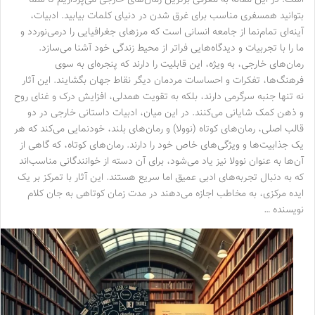
بتوانید همسفری مناسب برای غرق شدن در دنیای کلمات بیابید. ادبیات،
آینه‌ای تمام‌نما از جامعه انسانی است که مرزهای جغرافیایی را درمی‌نوردد و
ما را با تجربیات و دیدگاه‌هایی فراتر از محیط زندگی خود آشنا می‌سازد.
رمان‌های خارجی، به ویژه، این قابلیت را دارند که پنجره‌ای به سوی
فرهنگ‌ها، تفکرات و احساسات مردمان دیگر نقاط جهان بگشایند. این آثار
نه تنها جنبه سرگرمی دارند، بلکه به تقویت همدلی، افزایش درک و غنای روح
و ذهن کمک شایانی می‌کنند. در این میان، ادبیات داستانی خارجی در دو
قالب اصلی، رمان‌های کوتاه (نوولا) و رمان‌های بلند، خودنمایی می‌کند که هر
یک جذابیت‌ها و ویژگی‌های خاص خود را دارند. رمان‌های کوتاه، که گاهی از
آن‌ها به عنوان نوولا نیز یاد می‌شود، برای آن دسته از خوانندگانی مناسب‌اند
که به دنبال تجربه‌های ادبی عمیق اما سریع هستند. این آثار با تمرکز بر یک
ایده مرکزی، به مخاطب اجازه می‌دهند در مدت زمان کوتاهی به جان کلام
نویسنده …