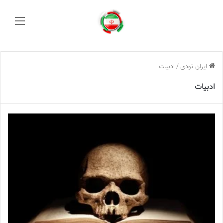
منو
ایران تودی
/
ادبیات
ادبیات