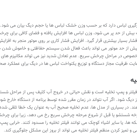
ری لباس دارد که بر حسب وزن خشک لباس ها یا حجم دیگ بیان می شود. بار
یش از حد پر می شود، وزن لباس ها افزایش یافته و فضای کافی برای چرخش 
ر بسیار بیشتری قرار گیرد. افزایش فشار کاری بر روی موتور منجر به افزای
یش از حد موتور می تواند باعث فعال شدن سیستم حفاظتی و خاموش شدن دستگ
خصوص در مراحل چرخش سریع. عدم تعادل شدید نیز می تواند مکانیزم های ای
عایت ظرفیت مجاز دستگاه و توزیع یکنواخت لباس ها در دیگ برای عملکرد ص
یه
لتر و پمپ تخلیه است و نقش حیاتی در خروج آب کثیف پس از مراحل شستشو
ز دیگ شود. اگر آب نتواند در زمان مقرر شده توسط برنامه از دستگاه خارج 
هند. در بسیاری از مدل ها، عدم تخلیه صحیح آب به عنوان یک خطا تلقی شد
چرخه شستشو یا قبل از شروع مرحله چرخش سریع رخ می دهد، زیرا برای چرخش 
 ها، یا سایر اشیاء کوچک می توانند فیلتر تخلیه را مسدود کنند. خرابی پمپ ت
 و تمیز کردن منظم فیلتر تخلیه می تواند از بروز این مشکل جلوگیری کند.