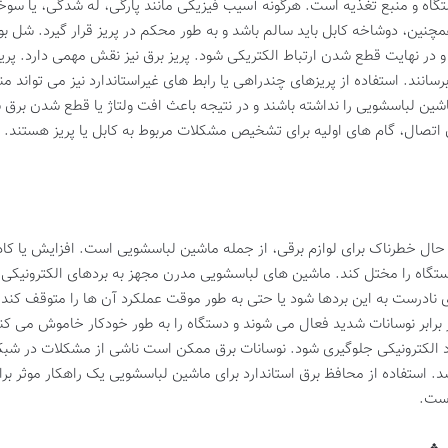
گاه و منبع تغذیه است. هرگونه آسیب فیزیکی مانند پارگی، له شدگی، یا سوخت
مچنین، دوشاخه کابل باید سالم باشد و به طور محکم در پریز قرار گیرد. شل
 در نهایت قطع شدن ارتباط الکتریکی شود. پریز برق نیز نقش مهمی دارد. پ
 برسانند. استفاده از پریزهای چندراهی یا رابط های غیراستاندارد نیز می توان
شین لباسشویی را نداشته باشند و در نتیجه باعث افت ولتاژ یا قطع شدن بر
دن اتصال، گام های اولیه برای تشخیص مشکلات مربوط به کابل یا پریز هستند
ن حال خطرناک برای لوازم برقی، از جمله ماشین لباسشویی است. افزایش یا کاه
اه را مختل کند. ماشین های لباسشویی مدرن مجهز به بردهای الکترونیکی پیچید
 نادرست به این بردها شود یا حتی به طور موقت عملکرد آن ها را متوقف کن
برابر نوسانات شدید فعال می شوند و دستگاه را به طور خودکار خاموش می کن
د الکترونیکی جلوگیری شود. نوسانات برق ممکن است ناشی از مشکلات در شبک
د. استفاده از محافظ برق استاندارد برای ماشین لباسشویی یک راهکار موثر ب
است.