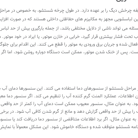
فه چرخش دیگ را بر عهده دارد. در طول چرخه شستشو، به خصوص در مراحل 
شین لباسشویی مجهز به مکانیزم های حفاظتی داخلی هستند که در صورت افزا
ئله می تواند ناشی از دلایل مختلفی باشد، از جمله بارگیری بیش از حد لب
 تحت فشار بیشتری قرار گیرد، خرابی در خازن موتور، یا ایراد در خود موتور. 
فعال شده و جریان برق ورودی به موتور را قطع می کنند. این اقدام برای جلوگ
است. پس از خنک شدن موتور، ممکن است دستگاه دوباره روشن شود، اما اگر
راحل شستشو از سنسورهای دما استفاده می کنند. این سنسورها دمای آب داخل
ین اطلاعات، عملکرد المنت گرم کننده آب را تنظیم می کند. اگر سنسور دما معی
د. به عنوان مثال، سنسور معیوب ممکن است دمای آب را کمتر از حد واقعی
 بیش از حد واقعی گزارش دهد و مانع از گرم شدن کافی آب شود. در برخی مو
نوان مثال، اگر برد اطلاعات متناقضی از سنسور دما دریافت کند یا سنسور ب
برنامه شستشو متوقف شده و دستگاه خاموش شود. این مشکل معمولاً با نمای