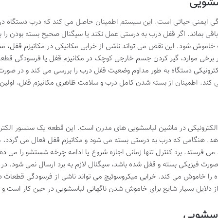
سشویی
گی ایمنی حیاتی است. این سیستم اطمینان حاصل می کند که درب دستگاه 
 بماند. اگر قفل درب به درستی عمل نکند یا سیگنال صحیح بسته بودن را به ب
 خاموش شود. این نقص می تواند ناشی از خرابی مکانیکی در مکانیزم قفل، مشکل
خی موارد، گیر کردن جسم خارجی کوچک در مکانیزم قفل یا فرسودگی قطعات پ
رونیکی دستگاه به طور مداوم وضعیت قفل درب را بررسی می کند و در صورت ع
 کند. اطمینان از بسته شدن کامل درب و سلامت ظاهری مکانیزم قفل، اولی
کترونیکی در ماشین لباسشویی های مدرن است. این قطعه یک سنسور الکترو
دهد. هنگامی که درب به درستی بسته می شود و مکانیزم قفل فعال می گردد، م
می فرستد. برد کنترل تنها زمانی اجازه شروع یا ادامه چرخه شستشو را می دهد
رت فیزیکی بسته و قفل شده باشد، سیگنال لازم به برد ارسال نمی شود. در ن
ستگاه را خاموش می کند. خرابی میکروسوئیچ می تواند ناشی از فرسودگی قطع
از دلایل بسیار شایع برای خاموش شدن ناگهانی لباسشویی در حین کار است و مع
اسشویی