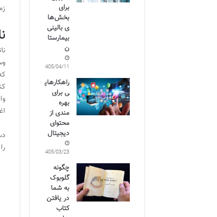
برای
زم
بخش‌ها
ی بالینی
ن
بیمارستا
ن
نا
وس
1405/04/11
که
راهکارهای
کن
ی برای
وا
بهره
اغ
مندی از
محتوای
دیجیتال
دس
را
1405/03/23
چگونه
گلوبوک
به شما
در یافتن
کتاب