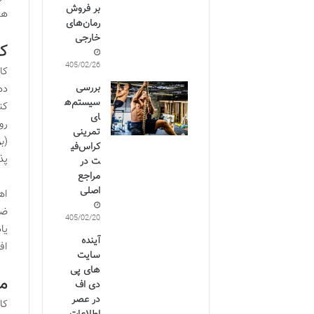
بر فروش
هد
رمان‌های
خارجی
کا
1405/02/26
بررسی
ده
سیستم‌ه
کن
ای
رو
تمرینی
(ب
کراس‌فی
پذ
ت در
مراجع
اصلی
اه
ضع
1405/02/20
یا
آینده
اف
سایت
های پی
مو
دی اف
در عصر
کا