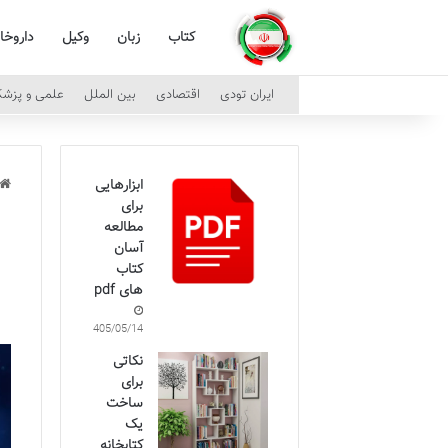
کتاب
زبان
وکیل
داروخا
ایران تودی
اقتصادی
بین الملل
علمی و پزش
ابزارهایی
برای
مطالعه
آسان
کتاب
های pdf
1405/05/14
نکاتی
برای
ساخت
یک
کتابخانه