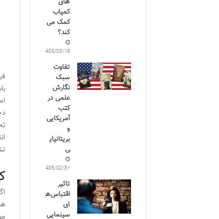
های
کمیاب
کمک می
کند؟
1405/03/18
تفاوت
فر
سبک
نگارش
با
علمی در
ام
کتب
دچ
آمریکایی
تح
و
ان
بریتانیای
ی
تش
1405/02/31
ک
تاثیر
اگ
اقتباس‌ه
هم
ای
سینمایی
مو