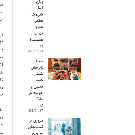
زبان
ها
اصلی
تش
شرلوک
حی
هلمز
هنوز
جذاب
در
هستند؟
فز
و 
1405/04/23
مغ
معرفی
آک
ژانرهای
تل
شونن،
کا
شوجو،
سنین و
مف
جوسه در
عن
مانگا
مق
1405/04/17
ده
مروری بر
خو
کتاب‌های
سو
ضروری