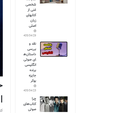
شخصی
غنی از
کتابهای
زبان
اصلی
1405/04/29
نقد و
بررسی
داستان‌ه
ای صوتی
انگلیسی
برنده
جایزه
خ
بوکر
1405/04/23
ا
چرا
کتاب‌های
صوتی
کت