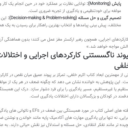
پایش (Monitoring):
توانایی نظارت بر عملکرد خود در حین انجام یک کا
مولفه برای خودتنظیمی و یادگیری از تجربه ضروری است.
تصمیم گیری و حل مسئله (Decision-making & Problem-solving):
این ک
مختلف، پیش بینی پیامدها و انتخاب بهترین راهکار برای رسیدن به یک 
ارکردهای اجرایی، همچون رهبر ارکستر مغز عمل می کنند؛ بدون هماهنگی آن ه
لش مواجه خواهد شد.»
یوند ناگسستنی کارکردهای اجرایی و اختلال
لفی
ی از مهمترین ابعاد کتاب اکرم خلفی، تمرکز بر پیوند عمیق میان نقص در کارکرد
ت. این پژوهش به خواننده نشان می دهد که چگونه ضعف در هر یک از مولفه 
تقیم یا غیرمستقیم، مسیر یادگیری را برای فرد دشوار سازد. درک این همبستگ
فمند در کودکان و بزرگسالان دارای اختلالات یادگیری است.
یافته های اصلی کتاب در مورد همبستگی
رایی، نه تنها برای یادگیری مهارت های آکادمیک پایه مانند خواندن و نوشتن
چیده تر مانند تفکر انتقادی، حل مسئله و استدلال نیز نقش حیاتی دارند. به 