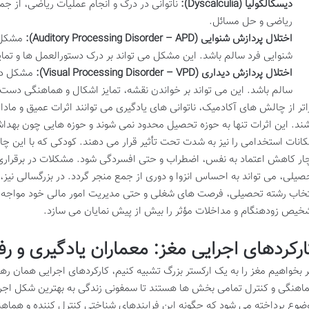
دیسکالکولیا (Dyscalculia):
ناتوانی در درک و انجام عملیات ریاضی، از ج
ریاضی و حل مسائل.
اختلال پردازش شنوایی (Auditory Processing Disorder – APD):
مشکل د
شنوایی فرد سالم باشد. این مشکل می تواند بر درک دستورالعمل ها و تمایز
اختلال پردازش دیداری (Visual Processing Disorder – VPD):
مشکل در 
سالم باشد. این می تواند بر خواندن نقشه، تمایز اشکال و هماهنگی دست و
اتر از چالش های آکادمیک، ناتوانی های یادگیری می توانند اثرات عمیق و مادا
شند. این اثرات تنها به حوزه تحصیل محدود نمی شوند و حوزه هایی چون بهداش
کانات استخدامی را نیز به شدت تحت تأثیر قرار می دهند. کودکی که با این
ار کاهش اعتماد به نفس، اضطراب و حتی افسردگی شود. مشکلات در برقراری 
صیلی، می تواند به احساس انزوا و دوری از جمع منجر گردد. در بزرگسالی نیز
تخاب رشته تحصیلی، فرصت های شغلی و حتی مدیریت امور مالی خود مواجه 
خیص زودهنگام و مداخلات مؤثر را بیش از پیش نمایان می سازد.
ارکردهای اجرایی مغز: معماران یادگیری و رفت
ر بخواهیم مغز را به یک ارکستر بزرگ تشبیه کنیم، کارکردهای اجرایی همان ره
اهنگی و کنترل تمامی بخش ها هستند تا سمفونی زندگی به بهترین شکل اجرا ش
ضوع پرداخته می شود که چگونه این فرایندهای شناختی کنترل کننده و هماهنگ