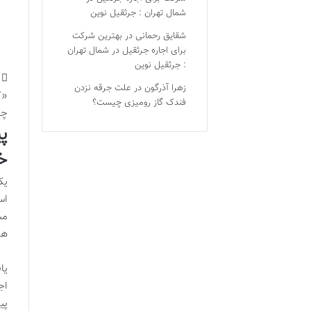
شمال تهران : جرثقیل نوین
شقایق رحمانی
در
بهترین شرکت
برای اجاره جرثقیل در شمال تهران
: جرثقیل نوین
زهرا آذرگون
در
علت جرقه نزدن
«ک
فندک گاز رومیزی چیست؟
چا
پ
خ
یک
اس
مس
هد
اج
پی