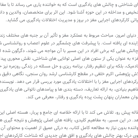
ی شناختی و چالش های یادگیری است که به خواننده یاری می رساند تا با مف
خیص و مداخله در این حوزه آشنا شود. این اثر برای متخصصان، والدین و دا
اتی کارکردهای اجرایی مغز در بروز و مدیریت اختلالات یادگیری می گشاید.
 دنیای امروز، مباحث مربوط به عملکرد مغز و تأثیر آن بر جنبه های مختلف زن
اینده ای یافته است. با پیشرفت های چشمگیر در علوم اعصاب و روانشناسی شنا
چالش هایی که برخی افراد در این مسیر با آن مواجه می شوند، دگرگون شده ا
ز» به عنوان یکی از ستون های اصلی توانایی های شناختی، نقش محوری پیدا کر
ادمیک، بلکه برای تنظیم رفتار، برنامه ریزی و حل مسئله در زندگی روزمره نیز
اش پژوهشی اکرم خلفی در مقطع کارشناسی ارشد روان سنجی، نگاهی دقیق و عل
رکردهای اجرایی مغز را با اختلالات یادگیری مورد بررسی قرار می دهد. نویسنده
اهیم بنیادی، به ارائه تعاریف، دسته بندی ها و پیامدهای ناتوانی های یادگیری
وان معماران پنهان پشت پرده یادگیری و رفتار، معرفی می کند.
اله پیش رو، تلاش می کند تا با ارائه خلاصه ای جامع و پربار، هسته اصلی این 
د. در این مسیر، به مفاهیم کلیدی، یافته های اصلی پژوهش و نتیجه گیری ه
اننده بدون نیاز به مطالعه کامل کتاب، به درکی عمیق از اهمیت و محتوای آن
ی درک بهتر چالش های یادگیری و افق های جدیدی که شناخت کارکردهای اجر