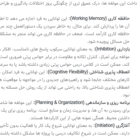
اخت این مولفه ها، درک عمیق تری از چگونگی بروز اختلالات یادگیری و طراح
حافظه کاری (Working Memory):
این توانایی به فرد اجازه می دهد تا ا
آن ها را پردازش کند. برای مثال، به خاطر سپردن یک دستورالعمل چند مرح
حافظه کاری کارآمد است. ضعف در حافظه کاری می تواند منجر به مشکلا
حل مسائل پیچیده شود.
بازداری (Inhibition):
به معنای توانایی سرکوب پاسخ های نامناسب، افکار
مولفه برای تمرکز، کنترل تکانه و مقاومت در برابر حواس پرتی ضروری است.
کند، ممکن است در کلاس درس حواس پرتی زیادی داشته باشد یا به سرعت از
انعطاف پذیری شناختی (Cognitive Flexibility):
این توانایی به فرد امکان 
کارهای مختلف جابجا شود و راهبردهای جدیدی را در مواجهه با موقعیت های 
انعطاف پذیری شناختی بالا، به راحتی می تواند از یک روش حل مسئله به 
نبود.
برنامه ریزی و سازماندهی (Planning & Organization):
این مولفه ها شامل
برای رسیدن به آن ها، و مدیریت زمان و منابع است. برنامه ریزی برای ی
داشتن محیط، همگی نمونه هایی از این کارکردها هستند.
آغازگری (Initiation):
به معنای توانایی شروع یک کار یا فعالیت بدون تأخی
دارند، ممکن است در شروع تکالیف درسی یا پروژه ها مشکل داشته باشند، ح