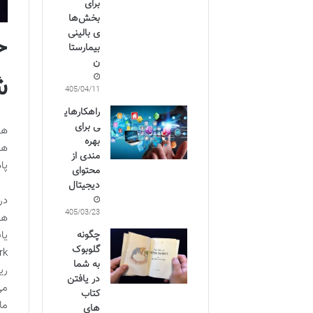
برای
بخش‌ها
خ
ی بالینی
بیمارستا
ن
ش
1405/04/11
راهکارهای
ی برای
هد
بهره
هس
مندی از
پا
محتوای
دیجیتال
در
1405/03/23
هم
چگونه
گلوبوک
به شما
ری
در یافتن
می
کتاب
ما
های