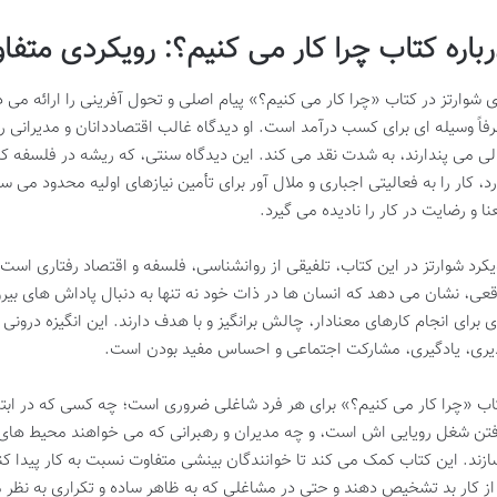
رباره کتاب چرا کار می کنیم؟: رویکردی متفا
ی شوارتز در کتاب «چرا کار می کنیم؟» پیام اصلی و تحول آفرینی را ارائه می د
فاً وسیله ای برای کسب درآمد است. او دیدگاه غالب اقتصاددانان و مدیرانی را 
لی می پندارند، به شدت نقد می کند. این دیدگاه سنتی، که ریشه در فلسفه ک
رد، کار را به فعالیتی اجباری و ملال آور برای تأمین نیازهای اولیه محدود می سا
نا و رضایت در کار را نادیده می گیرد.
یکرد شوارتز در این کتاب، تلفیقی از روانشناسی، فلسفه و اقتصاد رفتاری است.
قعی، نشان می دهد که انسان ها در ذات خود نه تنها به دنبال پاداش های بیرو
ی برای انجام کارهای معنادار، چالش برانگیز و با هدف دارند. این انگیزه درو
یری، یادگیری، مشارکت اجتماعی و احساس مفید بودن است.
اب «چرا کار می کنیم؟» برای هر فرد شاغلی ضروری است؛ چه کسی که در ابتدا
فتن شغل رویایی اش است، و چه مدیران و رهبرانی که می خواهند محیط های ک
ازند. این کتاب کمک می کند تا خوانندگان بینشی متفاوت نسبت به کار پیدا کن
 از کار بد تشخیص دهند و حتی در مشاغلی که به ظاهر ساده و تکراری به نظر 