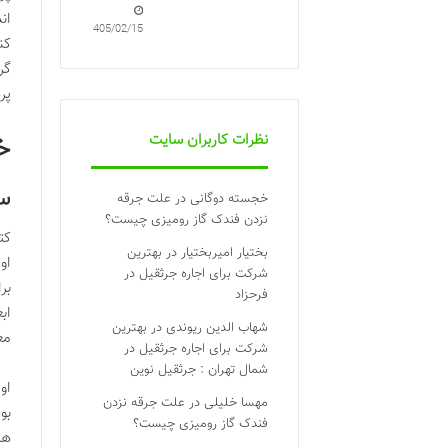
ان
1405/02/15
کن
گر
پر
نظرات کاربران سایت
خ
س
خجسته دوگانی
در
علت جرقه
نزدن فندک گاز رومیزی چیست؟
کت
بختیار امیربختیار
در
بهترین
او
شرکت برای اجاره جرثقیل در
بر
فرحزاد
اب
شهاب الدین ریوندی
در
بهترین
مع
شرکت برای اجاره جرثقیل در
شمال تهران : جرثقیل نوین
او
مهسا خلیلی
در
علت جرقه نزدن
بو
فندک گاز رومیزی چیست؟
هی