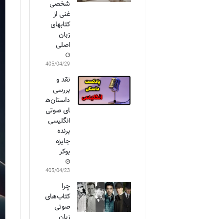
شخصی
غنی از
کتابهای
زبان
اصلی
1405/04/29
نقد و
بررسی
داستان‌ه
ای صوتی
انگلیسی
برنده
جایزه
بوکر
1405/04/23
چرا
کتاب‌های
صوتی
زبان