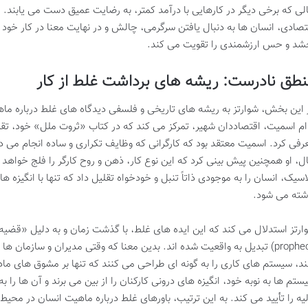
لی که برخی دیگر در کارهایی با درآمد کمتر، به رضایت عمیق دست می یابند. ا
تصادی، انسان ها به دنبال یافتن سرگرمی، چالش و در نهایت معنا در کار خود
شد و حس ارزشمندی را تقویت می کند.
طق نادرست: ریشه های برداشت غلط از کار
 این بخش، شوارتز به ریشه های تاریخی و فلسفی دیدگاه های غلط درباره ماهی
ام اسمیت، اقتصاددان شهیر، تمرکز می کند که در کتاب «ثروت ملل» خود، تقسی
رفی کرد. اسمیت معتقد بود که کارگرانی که وظایف تکراری و ساده انجام می د
ل، او همچنین پیش بینی کرد که این نوع کار، ذهن و روح کارگر را فلج خواهد 
اسیک، انسان را به موجودی ذاتاً تنبل و خودخواه تقلیل داد که تنها با انگیزه ها
شته می شود.
prophecy) تبدیل به واقعیت شده اند. بدین معنا که وقتی مدیران و سازمان ه
ند، سیستم های کاری را به گونه ای طراحی می کنند که تنها بر مشوق های مادی
ستم ها به نوبه خود، انگیزه های درونی کارکنان را از بین می برند و آن ها ر
لیه را تأیید می کند. به این ترتیب، باورهای غلط درباره ماهیت انسان در محیط 