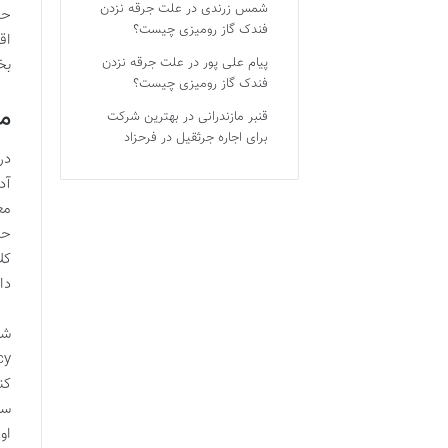
شمس زرندی
در
علت جرقه نزدن
حا
فندک گاز رومیزی چیست؟
اق
پیام علی پور
در
علت جرقه نزدن
بخ
فندک گاز رومیزی چیست؟
من
قنبر مازندرانی
در
بهترین شرکت
برای اجاره جرثقیل در فرحزاد
در
آد
مع
حا
کل
دا
کن
سی
او