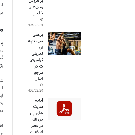
بر فروش
ای
رمان‌های
می
خارجی
1405/02/26
م
بررسی
سیستم‌ه
پر
ای
تمرینی
گش
کراس‌فی
پژ
ت در
مراجع
اصلی
شو
اس
1405/02/20
ای
آینده
سایت
مع
های پی
دی اف
اه
در عصر
اطلاعات
پر