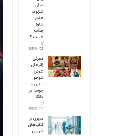
اصلی
شرلوک
هلمز
هنوز
جذاب
هستند؟
1405/04/23
معرفی
ژانرهای
شونن،
شوجو،
سنین و
جوسه در
مانگا
1405/04/17
مروری بر
کتاب‌های
ضروری