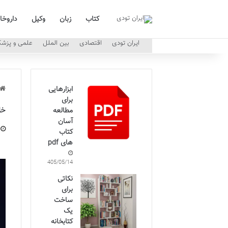
کتاب
زبان
وکیل
داروخا
ایران تودی
اقتصادی
بین الملل
علمی و پزش
ابزارهایی
برای
خل
مطالعه
آسان
کتاب
های pdf
1405/05/14
نکاتی
برای
ساخت
یک
کتابخانه