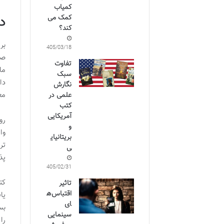
کمیاب
د
کمک می
کند؟
بر
1405/03/18
صر
تفاوت
ما
سبک
دا
نگارش
مع
علمی در
کتب
آمریکایی
رو
و
وا
بریتانیای
تر
ی
پذ
1405/02/31
کت
تاثیر
اقتباس‌ه
یا
ای
بس
سینمایی
را