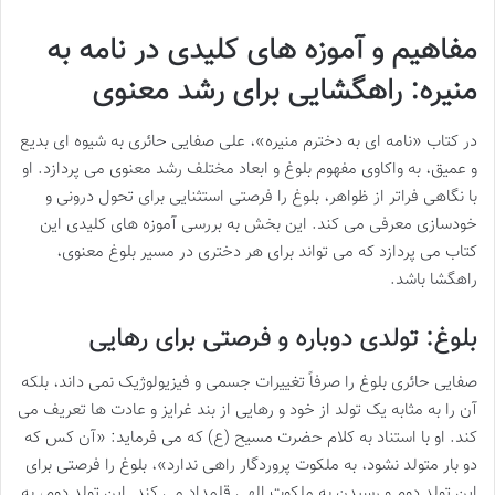
مفاهیم و آموزه های کلیدی در نامه به
منیره: راهگشایی برای رشد معنوی
در کتاب «نامه ای به دخترم منیره»، علی صفایی حائری به شیوه ای بدیع
و عمیق، به واکاوی مفهوم بلوغ و ابعاد مختلف رشد معنوی می پردازد. او
با نگاهی فراتر از ظواهر، بلوغ را فرصتی استثنایی برای تحول درونی و
خودسازی معرفی می کند. این بخش به بررسی آموزه های کلیدی این
کتاب می پردازد که می تواند برای هر دختری در مسیر بلوغ معنوی،
راهگشا باشد.
بلوغ: تولدی دوباره و فرصتی برای رهایی
صفایی حائری بلوغ را صرفاً تغییرات جسمی و فیزیولوژیک نمی داند، بلکه
آن را به مثابه یک تولد از خود و رهایی از بند غرایز و عادت ها تعریف می
کند. او با استناد به کلام حضرت مسیح (ع) که می فرماید: «آن کس که
دو بار متولد نشود، به ملکوت پروردگار راهی ندارد»، بلوغ را فرصتی برای
این تولد دوم و رسیدن به ملکوت الهی قلمداد می کند. این تولد دوم، به