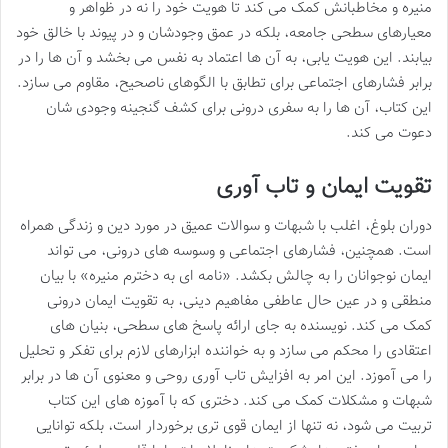
منیره و مخاطبانش کمک می کند تا هویت خود را نه در ظواهر و
معیارهای سطحی جامعه، بلکه در عمق وجودشان و در پیوند با خالق خود
بیابند. این هویت یابی، به آن ها اعتماد به نفس می بخشد و آن ها را در
برابر فشارهای اجتماعی برای تطابق با الگوهای ناصحیح، مقاوم می سازد.
این کتاب، آن ها را به سفری درونی برای کشف گنجینه وجودی شان
دعوت می کند.
تقویت ایمان و تاب آوری
دوران بلوغ، اغلب با شبهات و سوالات عمیق در مورد دین و زندگی همراه
است. همچنین، فشارهای اجتماعی و وسوسه های درونی، می تواند
ایمان نوجوانان را به چالش بکشد. «نامه ای به دخترم منیره» با بیان
منطقی و در عین حال عاطفی مفاهیم دینی، به تقویت ایمان درونی
کمک می کند. نویسنده به جای ارائه پاسخ های سطحی، بنیان های
اعتقادی را محکم می سازد و به خواننده ابزارهای لازم برای تفکر و تحلیل
را می آموزد. این امر به افزایش تاب آوری روحی و معنوی آن ها در برابر
شبهات و مشکلات کمک می کند. دختری که با آموزه های این کتاب
تربیت می شود، نه تنها از ایمان قوی تری برخوردار است، بلکه توانایی