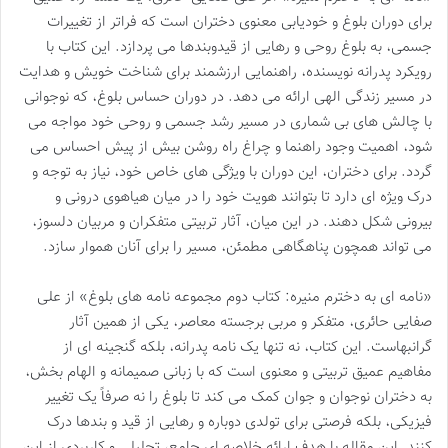
برای دوران بلوغ و خودیابی معنوی دختران است که فراتر از تغییرات
جسمی، به بلوغ روحی و رهایی از قیدوبندها می پردازد. این کتاب با
رویکرد پدرانه نویسنده، راهنمایی ارزشمند برای شناخت خویش و هدایت
در مسیر زندگی الهی ارائه می دهد. در دوران حساس بلوغ، که نوجوانی
با چالش های بی شماری در مسیر رشد جسمی و روحی خود مواجه می
شود، اهمیت وجود راهنما و چراغ راه روشن بیش از پیش احساس می
گردد. برای دختران، این دوران با ویژگی های خاص خود، نیاز به توجه و
درک ویژه ای دارد تا بتوانند هویت خود را در میان هیاهوی درونی و
بیرونی شکل دهند. در این میان، آثار تربیتی متفکران و مربیان دلسوز،
می تواند همچون پناهگاهی مطمئن، مسیر را برای آنان هموار سازد.
«نامه ای به دخترم منیره: کتاب دوم مجموعه نامه های بلوغ» از علی
صفایی حائری، متفکر و مربی برجسته معاصر، یکی از همین آثار
گرانبهاست. این کتاب، نه تنها یک نامه پدرانه، بلکه گنجینه ای از
مفاهیم عمیق تربیتی و معنوی است که با زبانی صمیمانه و الهام بخش،
به دختران نوجوان و جوان کمک می کند تا بلوغ را نه صرفاً یک تغییر
فیزیکی، بلکه فرصتی برای تولدی دوباره و رهایی از قید و بندها درک
کنند. این مقاله با هدف ارائه خلاصه ای جامع، تحلیلی و کاربردی از این