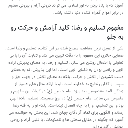
آموزد که با پناه بردن به نور اسلام، می تواند درونی آرام و بیرونی مقاوم
در برابر امواج گمراه کننده دنیا داشته باشد.
مفهوم تسلیم و رضا: کلید آرامش و حرکت رو
به جلو
یکی از عمیق ترین مفاهیم مطرح شده در این کتاب، تسلیم و رضا است.
صفایی حائری این مفهوم را به دقت تبیین می کند و تفاوت آن را با بی
تفاوتی یا انفعال روشن می سازد. تسلیم و رضا، به معنای پذیرش اراده
الهی و راضی بودن به قضای الهی است، اما این پذیرش، نه به معنای
دست کشیدن از تلاش و حرکت، بلکه به معنای تلاش در جهت حق و
سپس واگذاری نتایج به خداوند است. او با ارائه مثال های عمیق از
زندگی ائمه معصومین، به ویژه امام حسین (ع) در کربلا، این مفهوم را
ملموس می سازد. امام حسین (ع) در اوج مصیبت، تسلیم اراده الهی
بود و این تسلیم، او را به چاه انفعال نینداخت، بلکه او را به قله رضا
رساند و الگویی برای تمام آزادگان جهان شد. این بخش به خواننده می
آموزد که چگونه در مقابل سختی ها و ناملایمات، با قلبی آرام و روحی
مطمئن، گام بردارد.