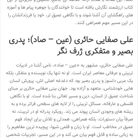
کتاب ارزشمند نگارش یافته است تا خوانندگان با جوهره پیام ها و آموزه
های راهگشای آن آشنا شوند و با نگاهی عمیق تر، خود یا فرزندانشان را
در این مسیر مهم همراهی کنند.
علی صفایی حائری (عین – صاد)؛ پدری
بصیر و متفکری ژرف نگر
علی صفایی حائری، مشهور به «عین – صاد»، نامی آشنا در ادبیات
تربیتی و عرفانی معاصر ایران است. او نه تنها یک نویسنده و متفکر، بلکه
یک مربی دلسوز و پدری بصیر بود که دغدغه اصلی اش، پرورش انسان
هایی خودشناس، متعهد و آزاده بود. جهان بینی صفایی حائری بر مبنای
شناخت عمیق از انسان، دین و مسیر تعالی بنا شده است. او با نگاهی
فلسفی و عارفانه، مسائل تربیتی را از لایه های سطحی فراتر برده و به
ریشه های وجودی انسان پیوند می زند. رویکرد پدرانه او در تربیت، نه
صرفاً بیان دستورات، بلکه همراهی، همدلی و تلاش برای ایجاد فهم
عمیق در مخاطب است. او با زبان و قلمی شیوا، پیچیده ترین مفاهیم را
به زبانی ساده و قابل فهم بیان می کند و در این مسیر، تجربیات شخصی