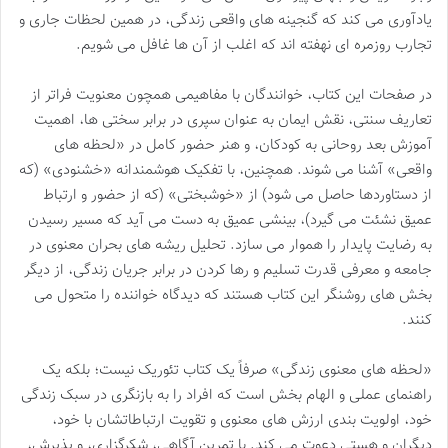
یادآوری می کند که گنجینه های واقعی زندگی، در همین لحظات جاری و
تجارب روزمره ای نهفته اند که اغلب از آن ها غافل می شویم.
در صفحات این کتاب، خوانندگان با مفاهیمی همچون معنویت فراتر از
تعاریف سنتی، نقش ایمان به عنوان سپری در برابر سختی ها، اهمیت
آموزش بعد روحانی به کودکان، و هنر حضور کامل در «لحظه های
واقعی» آشنا می شوند. همچنین، با تفکیک هوشمندانه «خشنودی» (که
از دستاوردها حاصل می شود) از «خوشبختی» (که از حضور و ارتباط
عمیق نشئت می گیرد)، بینشی عمیق به دست می آید که مسیر رسیدن
به رضایت پایدار را هموار می سازد. تحلیل ریشه های بحران معنوی در
جامعه و معرفی قدرت تسلیم و رها کردن در برابر جریان زندگی، از دیگر
بخش های روشنگر این کتاب هستند که دیدگاه خواننده را متحول می
کنند.
«لحظه های معنوی زندگی» صرفاً یک کتاب تئوریک نیست؛ بلکه یک
راهنمای عملی و الهام بخش است که افراد را به بازنگری در سبک زندگی
خود، اولویت بندی ارزش های معنوی و تقویت ارتباطاتشان با خود،
دیگران و هستی دعوت می کند. با تمرین آگاهی، شکرگزاری، و پذیرش،