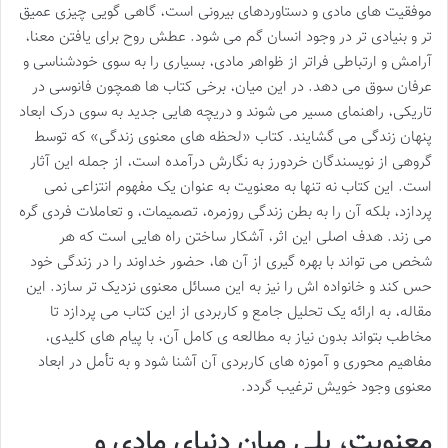
موفقیت های مادی و دستاوردهای بیرونی است، گاهی گویی چیزی عمیق
تر و بنیادی تر در وجود انسان گم می شود. عطش روح برای یافتن معنا،
آرامش و ارتباطی فراتر از ظواهر مادی، بسیاری را به سوی خودشناسی و
عرفان سوق می دهد. در این میان، برخی کتاب ها همچون فانوسی در
تاریکی، راهنمای مسیر می شوند و دریچه هایی جدید به سوی درک ابعاد
پنهان زندگی می گشایند. کتاب «لحظه های معنوی زندگی» که توسط
گروهی از نویسندگان خردورز به نگارش درآمده است، از جمله این آثار
است. این کتاب نه تنها به معنویت به عنوان یک مفهوم انتزاعی نمی
پردازد، بلکه آن را به بطن زندگی روزمره، تصمیمات، و تعاملات فردی گره
می زند. هدف اصلی این اثر، آشکار ساختن راه هایی است که هر
شخص می تواند با بهره گیری از آن ها، حضور خداوند را در زندگی خود
حس کند و خانواده اش را نیز به این مسائل معنوی نزدیک تر سازد. این
مقاله، به ارائه یک تحلیل جامع و کاربردی از این کتاب می پردازد تا
مخاطب بتواند بدون نیاز به مطالعه ی کامل آن، با پیام های کلیدی،
مفاهیم محوری و آموزه های کاربردی آن آشنا شود و به تأمل در ابعاد
معنوی وجود خویش ترغیب گردد.
معنویت، پلی میان دنیای مادی و