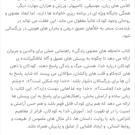
کلاس های زبان، موسیقی، کامپیوتر، ورزش و هزاران مهارت دیگر،
همگی جایگاه ویژه ای در برنامه ریزی خانواده ها دارند، اما ابعاد معنوی و
روحانی وجود کودک غالباً مغفول می ماند. این غفلت می تواند در
بلندمدت منجر به خلأهای عمیق درونی و بحران های هویتی در بزرگسالی
شود.
کتاب «لحظه های معنوی زندگی» راهنمایی عملی برای والدین و مربیان
ارائه می دهد تا چگونه به پرسش های عمیق و گاه غافلگیرکننده ی
کودکان درباره خدا، هستی، مرگ و زندگی پاسخ دهند. کودکان با ذهن
های کنجکاو و قلب های پاکشان، سؤالاتی می پرسند که شاید پاسخ به
آن ها برای بزرگسالان دشوار باشد: «خدا چه شکلی است؟»، «چشم
های خدا کجاست؟»، «خدا چه غذاهایی دوست دارد؟». این کتاب، با
زبانی ساده و آرامش بخش، راهکارهایی برای پاسخ به این پرسش ها
ارائه می دهد که هم برای کودک قابل فهم باشد و هم حس آرامش و
امنیت را در او تقویت کند. آموزش خدا به کودکان، فراتر از مفاهیم
انتزاعی، باید با روایت داستان ها، ذکر مثال های ملموس از طبیعت و
روابط انسانی، و ایجاد فضایی از عشق و پذیرش همراه باشد.