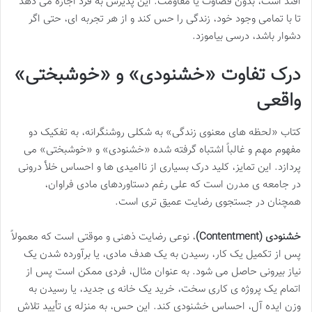
افتد است، بدون قضاوت یا مقاومت. این پذیرش به فرد اجازه می دهد
تا با تمامی وجود خود، زندگی را حس کند و از هر تجربه ای، حتی اگر
دشوار باشد، درسی بیاموزد.
درک تفاوت «خشنودی» و «خوشبختی»
واقعی
کتاب «لحظه های معنوی زندگی» به شکلی روشنگرانه، به تفکیک دو
مفهوم مهم و غالباً اشتباه گرفته شده «خشنودی» و «خوشبختی» می
پردازد. این تمایز، کلید درک بسیاری از ناامیدی ها و احساس خلأ درونی
در جامعه ی مدرن است که علی رغم دستاوردهای مادی فراوان،
همچنان در جستجوی رضایت عمیق تری است.
خشنودی (Contentment)
، نوعی رضایت ذهنی و موقتی است که معمولاً
پس از تکمیل یک کار، رسیدن به یک هدف مادی، یا برآورده شدن یک
نیاز بیرونی حاصل می شود. به عنوان مثال، فردی ممکن است پس از
اتمام یک پروژه ی کاری سخت، خرید یک خانه ی جدید، یا رسیدن به
وزن ایده آل، احساس خشنودی کند. این حس، به منزله ی تأیید تلاش