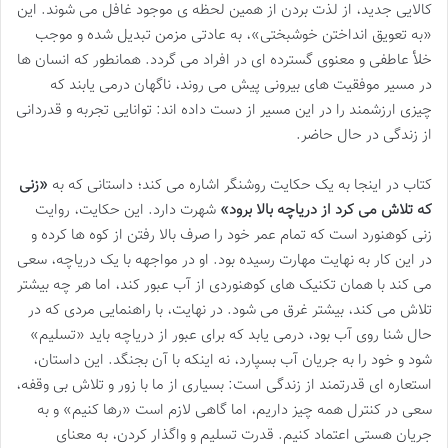
کالایی جدید، از لذت بردن از همین لحظه ی موجود غافل می شوند. این
«به تعویق انداختن خوشبختی»، به عادتی مزمن تبدیل شده و موجب
خلأ عاطفی و معنوی گسترده ای در افراد می گردد. همانطور که انسان ها
در مسیر موفقیت های بیرونی پیش می روند، ناگهان درمی یابند که
چیزی ارزشمند را در این مسیر از دست داده اند: توانایی تجربه و قدردانی
از زندگی در حال حاضر.
کتاب در اینجا به یک حکایت روشنگر اشاره می کند؛ داستانی که به
«زنی
که تلاش می کرد از دریاچه بالا برود»
شهرت دارد. این حکایت، روایت
زنی کوهنورد است که تمام عمر خود را صرف بالا رفتن از کوه ها کرده و
در این کار به نهایت مهارت رسیده بود. او در مواجهه با یک دریاچه، سعی
می کند با همان تکنیک های کوهنوردی از آب عبور کند، اما هر چه بیشتر
تلاش می کند، بیشتر غرق می شود. در نهایت، با راهنمایی مردی که در
حال شنا روی آب بود، درمی یابد که برای عبور از دریاچه باید «تسلیم»
شود و خود را به جریان آب بسپارد، نه اینکه با آن بجنگد. این داستان،
استعاره ای قدرتمند از زندگی است: بسیاری از ما با زور و تلاش بی وقفه،
سعی در کنترل همه چیز داریم، اما گاهی لازم است «رها کنیم» و به
جریان هستی اعتماد کنیم. قدرت تسلیم و واگذار کردن، به معنای