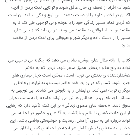
فرزندانم بزرگ شوند خوشبخت می شوم». این انتظار بی پایان، باعث می
شود که افراد از لحظه ی حال غافل شوند و توانایی لذت بردن از آنچه
اکنون در اختیار دارند را از دست بدهند. این نوع زندگی، مانند آن است
که فردی تمام مسیر زندگی خود را با عجله و بی توجهی طی کند تا به
مقصد برسد، اما وقتی به مقصد می رسد، درمی یابد که زیبایی های
مسیر را از دست داده و دیگر شور و هیجانی برای لذت بردن از مقصد
ندارد.
کتاب با ارائه مثال های روشن، نشان می دهد که چگونه بی توجهی می
تواند به رنج ها و دردهای عمیق منجر شود. فردی که به علائم
هشداردهنده ی بدنش بی توجه است، ممکن است دچار بیماری های
جدی شود. کسی که در روابط خود حاضر نیست و به نیازهای عاطفی
دیگران توجه نمی کند، روابطش را به نابودی می کشاند. بی توجهی به
مسائل اجتماعی و بی عدالتی ها نیز می تواند جامعه را به سمت بحران
سوق دهد. «لحظه های معنوی زندگی» بر این نکته تأکید دارد که رهایی
از این عادت ذهنی ناسالم و بازگشت به آگاهی و حضور در لحظه، می
تواند دروازه ای به سوی آرامش، رضایت و خوشبختی واقعی باشد. این
حضور، به معنای پذیرش کامل هر آنچه در لحظه ی کنونی اتفاق می