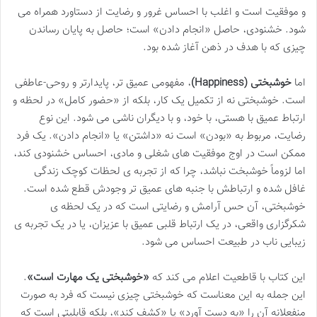
و موفقیت است و اغلب با احساس غرور و رضایت از دستاورد همراه می
شود. خشنودی، حاصل «انجام دادن» است؛ حاصل به پایان رساندن
چیزی که با هدف در ذهن آغاز شده بود.
اما
خوشبختی (Happiness)
، مفهومی عمیق تر، پایدارتر و روحی-عاطفی
است. خوشبختی نه از تکمیل یک کار، بلکه از «حضور کامل» در لحظه و
ارتباط عمیق با هستی، با خود، و با دیگران ناشی می شود. این نوع
رضایت، مربوط به «بودن» است نه «داشتن» یا «انجام دادن». یک فرد
ممکن است در اوج موفقیت های شغلی و مادی، احساس خشنودی کند،
اما لزوماً خوشبخت نباشد، چرا که از تجربه ی لحظات کوچک زندگی
غافل شده و ارتباطش با جنبه های عمیق تر وجودش قطع شده است.
خوشبختی، آن حس آرامش و رضایتی است که در یک لحظه ی
شکرگزاری واقعی، در یک ارتباط قلبی عمیق با عزیزان، یا در یک تجربه ی
زیبایی ناب در طبیعت احساس می شود.
این کتاب با قاطعیت اعلام می کند که
«خوشبختی یک مهارت است»
.
این جمله به این معناست که خوشبختی چیزی نیست که فرد به صورت
منفعلانه آن را «به دست آورد» یا «کشف کند»، بلکه قابلیتی است که