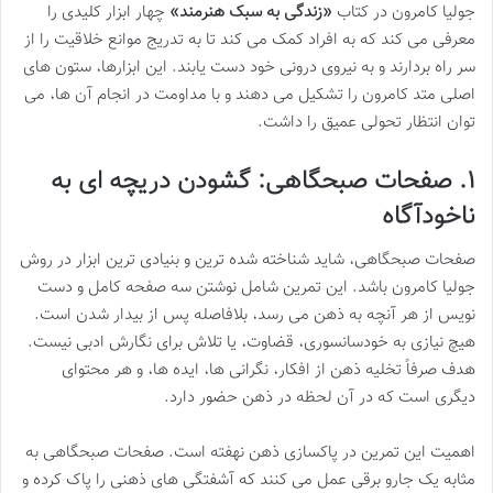
جولیا کامرون در کتاب
«زندگی به سبک هنرمند»
چهار ابزار کلیدی را
معرفی می کند که به افراد کمک می کند تا به تدریج موانع خلاقیت را از
سر راه بردارند و به نیروی درونی خود دست یابند. این ابزارها، ستون های
اصلی متد کامرون را تشکیل می دهند و با مداومت در انجام آن ها، می
توان انتظار تحولی عمیق را داشت.
۱. صفحات صبحگاهی: گشودن دریچه ای به
ناخودآگاه
صفحات صبحگاهی، شاید شناخته شده ترین و بنیادی ترین ابزار در روش
جولیا کامرون باشد. این تمرین شامل نوشتن سه صفحه کامل و دست
نویس از هر آنچه به ذهن می رسد، بلافاصله پس از بیدار شدن است.
هیچ نیازی به خودسانسوری، قضاوت، یا تلاش برای نگارش ادبی نیست.
هدف صرفاً تخلیه ذهن از افکار، نگرانی ها، ایده ها، و هر محتوای
دیگری است که در آن لحظه در ذهن حضور دارد.
اهمیت این تمرین در پاکسازی ذهن نهفته است. صفحات صبحگاهی به
مثابه یک جارو برقی عمل می کنند که آشفتگی های ذهنی را پاک کرده و