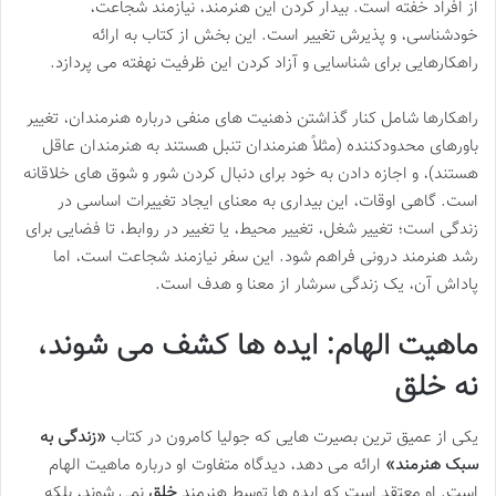
از افراد خفته است. بیدار کردن این هنرمند، نیازمند شجاعت،
خودشناسی، و پذیرش تغییر است. این بخش از کتاب به ارائه
راهکارهایی برای شناسایی و آزاد کردن این ظرفیت نهفته می پردازد.
راهکارها شامل کنار گذاشتن ذهنیت های منفی درباره هنرمندان، تغییر
باورهای محدودکننده (مثلاً هنرمندان تنبل هستند به هنرمندان عاقل
هستند)، و اجازه دادن به خود برای دنبال کردن شور و شوق های خلاقانه
است. گاهی اوقات، این بیداری به معنای ایجاد تغییرات اساسی در
زندگی است؛ تغییر شغل، تغییر محیط، یا تغییر در روابط، تا فضایی برای
رشد هنرمند درونی فراهم شود. این سفر نیازمند شجاعت است، اما
پاداش آن، یک زندگی سرشار از معنا و هدف است.
ماهیت الهام: ایده ها کشف می شوند،
نه خلق
یکی از عمیق ترین بصیرت هایی که جولیا کامرون در کتاب
«زندگی به
سبک هنرمند»
ارائه می دهد، دیدگاه متفاوت او درباره ماهیت الهام
است. او معتقد است که ایده ها توسط هنرمند
خلق
نمی شوند، بلکه