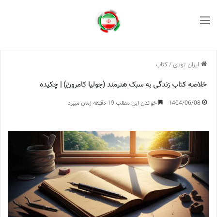
منو
ایران تودی
/
کتاب
خلاصه کتاب زندگی به سبک هنرمند (جولیا کامرون) | چکیده
1404/06/08
خواندن این مطلب 19 دقیقه زمان میبرد