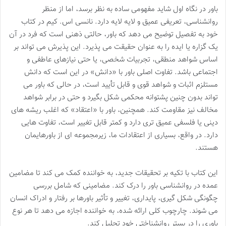
باور در نگاه اول شاید مفهومی ساده به نظر برسد، اما از منظر
روانشناسی، تعریفی عمیق و لایه لایه دارد. نانسی اس. کیم در کتاب
خود به تفصیل توضیح می دهد که باور، حالتی ذهنی است که فرد در آن
یک گزاره یا ایده را به عنوان حقیقت می پذیرد. این پذیرش می تواند بر
اساس شواهد منطقی، تجربیات شخصی، یا حتی نیازهای عاطفی و
اجتماعی باشد. تفاوت اصلی باور با «دانش» در این است که دانش
مستلزم اثبات و شواهد قوی و قابل تأیید است، در حالی که باور می
تواند بدون چنین پشتوانه محکمی شکل بگیرد و حتی در برابر شواهد
مخالف نیز مقاومت کند. همچنین، باور با «اعتقاد» که اغلب ریشه های
دینی یا فلسفی عمیق تری دارد و کمتر قابل تغییر است، تفاوت هایی
دارد. در واقع، بسیاری از اعتقادات ما، زیرمجموعه ای از باورهایمان
هستند.
این کتاب با تکیه بر تحقیقات جدید، به خواننده کمک می کند تا مضامین
عمده در روانشناسی باور را درک کند. مضامینی که شامل بررسی
چگونگی شکل گیری، پایداری، تغییر و تأثیر باورها بر رفتار و ادراک انسان
می شوند. چارچوب کلی ارائه شده، به خواننده اجازه می دهد تا هر نوع
باوری را در بستر روانشناختی خود تحلیل کند.