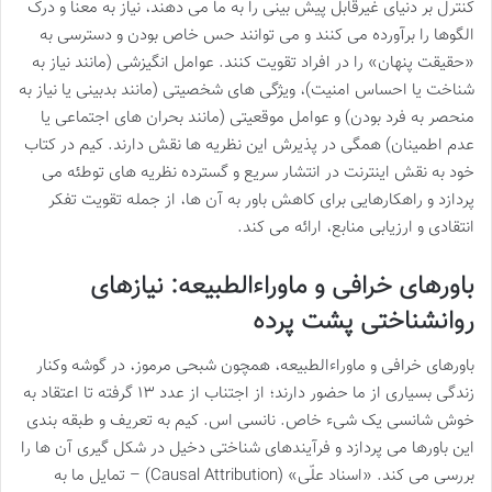
کنترل بر دنیای غیرقابل پیش بینی را به ما می دهند، نیاز به معنا و درک
الگوها را برآورده می کنند و می توانند حس خاص بودن و دسترسی به
«حقیقت پنهان» را در افراد تقویت کنند. عوامل انگیزشی (مانند نیاز به
شناخت یا احساس امنیت)، ویژگی های شخصیتی (مانند بدبینی یا نیاز به
منحصر به فرد بودن) و عوامل موقعیتی (مانند بحران های اجتماعی یا
عدم اطمینان) همگی در پذیرش این نظریه ها نقش دارند. کیم در کتاب
خود به نقش اینترنت در انتشار سریع و گسترده نظریه های توطئه می
پردازد و راهکارهایی برای کاهش باور به آن ها، از جمله تقویت تفکر
انتقادی و ارزیابی منابع، ارائه می کند.
باورهای خرافی و ماوراءالطبیعه: نیازهای
روانشناختی پشت پرده
باورهای خرافی و ماوراءالطبیعه، همچون شبحی مرموز، در گوشه وکنار
زندگی بسیاری از ما حضور دارند؛ از اجتناب از عدد ۱۳ گرفته تا اعتقاد به
خوش شانسی یک شیء خاص. نانسی اس. کیم به تعریف و طبقه بندی
این باورها می پردازد و فرآیندهای شناختی دخیل در شکل گیری آن ها را
بررسی می کند. «اسناد علّی» (Causal Attribution) – تمایل ما به