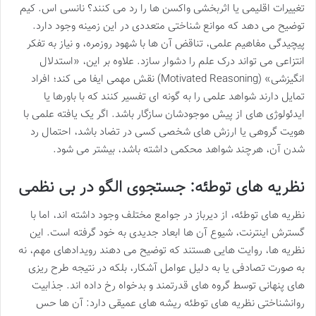
تغییرات اقلیمی یا اثربخشی واکسن ها را رد می کنند؟ نانسی اس. کیم
توضیح می دهد که موانع شناختی متعددی در این زمینه وجود دارد.
پیچیدگی مفاهیم علمی، تناقض آن ها با شهود روزمره، و نیاز به تفکر
انتزاعی می تواند درک علم را دشوار سازد. علاوه بر این، «استدلال
انگیزشی» (Motivated Reasoning) نقش مهمی ایفا می کند؛ افراد
تمایل دارند شواهد علمی را به گونه ای تفسیر کنند که با باورها یا
ایدئولوژی های از پیش موجودشان سازگار باشد. اگر یک یافته علمی با
هویت گروهی یا ارزش های شخصی کسی در تضاد باشد، احتمال رد
شدن آن، هرچند شواهد محکمی داشته باشد، بیشتر می شود.
نظریه های توطئه: جستجوی الگو در بی نظمی
نظریه های توطئه، از دیرباز در جوامع مختلف وجود داشته اند، اما با
گسترش اینترنت، شیوع آن ها ابعاد جدیدی به خود گرفته است. این
نظریه ها، روایت هایی هستند که توضیح می دهند رویدادهای مهم، نه
به صورت تصادفی یا به دلیل عوامل آشکار، بلکه در نتیجه طرح ریزی
های پنهانی توسط گروه های قدرتمند و بدخواه رخ داده اند. جذابیت
روانشناختی نظریه های توطئه ریشه های عمیقی دارد: آن ها حس