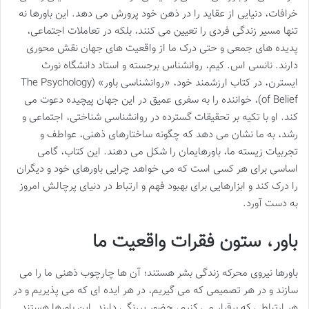
خرافات، دنیایی از عقاید را در ذهن خود پرورش می دهد. این باورها نه
تنها مسیر زندگی فردی را تعیین می کنند، بلکه در تعاملات اجتماعی،
پدیده های جمعی و حتی درک ما از واقعیت های جهان نقش محوری
دارند. نانسی اس. کیم، روانشناس برجسته و استاد دانشگاه نورث
ایسترن، در کتاب ارزشمند خود، «روانشناسی باور» (The Psychology
of Belief)، خواننده را به سفری عمیق در این جهان پیچیده دعوت می
کند. او با تکیه بر تحقیقات گسترده در روانشناسی شناختی، اجتماعی و
رشد، به ما نشان می دهد که چگونه ساختارهای ذهنی، عواطف و
تجربیات زیسته ما، باورهایمان را شکل می دهند. این کتاب، گامی
اساسی برای هر کسی است که می خواهد چرایی باورهای خود و دیگران
را درک کند و ابزارهایی برای بهبود فهم و ارتباط در دنیای پرچالش امروز
به دست آورد.
باور، ستون فقرات واقعیت ما
باورها نیروی محرکه زندگی بشر هستند؛ آن ها چارچوب ذهنی ما را می
سازند و در هر تصمیمی که می گیریم، در هر ایده ای که می پذیریم و در
هر ارتباطی که برقرار می کنیم، حضور پررنگی دارند. این باورها هستند