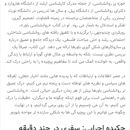
حوزه ی روانشناسی، از جمله مدرک کارشناسی ارشد از دانشگاه هاروارد و
دکترای روانشناسی از دانشگاه ییل، و سال ها تدریس در دانشگاه نورث
ایسترن، یکی از متخصصان برجسته در زمینه قضاوت، تصمیم گیری،
تفکر و استدلال به شمار می رود. او در کتاب «روانشناسی باور»،
رویکردی چندوجهی را برگزیده و با تلفیق یافته های روانشناسی شناختی،
اجتماعی، رشد و حتی مباحث فلسفی، یک دیدگاه جامع و عمیق درباره
ی سازوکارهای شکل گیری باورها ارائه می دهد. این کتاب، صرفاً یک
بررسی نظری نیست، بلکه به واسطه ی مثال های گویا و ارتباط با زندگی
واقعی، به خواننده کمک می کند تا مفاهیم پیچیده را به راحتی درک کند.
در عصر اطلاعات و ارتباطات که با پدیده هایی مانند اخبار جعلی، تفرقه
های سیاسی و نظریه های توطئه دست و پنجه نرم می کنیم، درک عمیق
تر روانشناسی باورها بیش از هر زمان دیگری حیاتی است. «روانشناسی
باور» راهنمایی است برای فهم اینکه چگونه ما و دیگران، حقیقت را درک
می کنیم، به آن می چسبیم یا از آن روی برمی گردانیم، و در نهایت
چگونه می توانیم با این پیچیدگی ها به شکلی سازنده تر مواجه شویم.
چکیده اجرایی: سفری در چند دقیقه