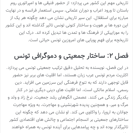
تاریخی مهم این کشور می پردازد؛ از حضور فنیقی ها و امپراتوری روم
باستان تا ورود اعراب و دوران عثمانی، سپس استعمار فرانسه و در نهایت
مبارزه برای استقلال. این سیر تاریخی نشان می دهد چگونه هر یک از
این دوره ها بر هویت و ساختار کنونی تونس تاثیر گذاشته اند و این کشور
را به موزاییکی از فرهنگ ها و تمدن ها تبدیل کرده اند. درک این
تاریخچه برای فهم پویایی های امروزین تونس حیاتی است.
فصل ۲: ساختار جمعیتی و دموگرافی تونس
در این فصل، نویسنده به تحلیل دقیق ترکیب جمعیتی تونس می پردازد.
اکثریت مردم تونس عرب زبان هستند، اما اقلیت های بربر نیز حضور
قابل توجهی دارند که به تنوع فرهنگی این سرزمین می افزاید. دین
رسمی، اسلام مالکی است، اما اقلیت های دینی دیگری نیز در کنار
یکدیگر زندگی می کنند. عصمتی الگوهای رشد جمعیت، نرخ زاد و ولد و
مرگ و میر، و همچنین پدیده شهرنشینی و مهاجرت، به ویژه مهاجرت
جوانان به اروپا، را واکاوی می کند. او نشان می دهد که چگونه این
ساختارهای جمعیتی بر انسجام اجتماعی و چالش های اقتصادی کشور
تاثیرگذار بوده اند و چه پیامدهایی برای آینده تونس به همراه خواهند