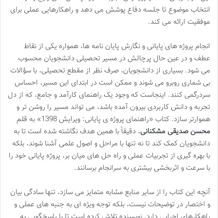
انتخاب موضوع تا جلسه دفاع پوشش می دهد و راهکارهایی عملی برای
موفقیت ارائه می کند.
انجام پروژه های پایانی و نگارش پایان نامه ها، همواره یکی از نقاط
عطف و در عین حال پرچالش در مسیر تحصیلی دانشجویان محسوب
می شود. بسیاری از دانشجویان، صرف نظر از مقطع تحصیلی، با سؤالات
بی شماری روبرو می شوند و ممکن است در ابتدای این مسیر، احساس
سردرگمی کنند. اینجاست که وجود یک راهنمای کارآمد و جامع، که از دل
تجربه و دانش کاربردی بیرون آمده باشد، می تواند مسیر را روشن تر و
هموارتر سازد. کتاب «راهنمای پروژه ی پایانی: ویرایش 1398» به قلم
محسن صدیقی مشکنانی
، دقیقاً با همین هدف نگاشته شده است تا به
دانشجویان کمک کند تا نه تنها با مراحل و اصول علمی آشنا شوند، بلکه
با بهره گیری از تجربیات عملی و راه حل های میان بر، پروژه پایانی خود را
با سرعت و اثربخشی بیشتری به سرانجام برسانند.
آنچه این کتاب را از سایر منابع مشابه متمایز می سازد، تنها سادگی بیان
و اختصار در توضیحات نیست، بلکه توجه ویژه ای به جنبه های عملی و
راهکارهای اجرایی دارد. نویسنده تلاش کرده است تا با پاسخگویی به