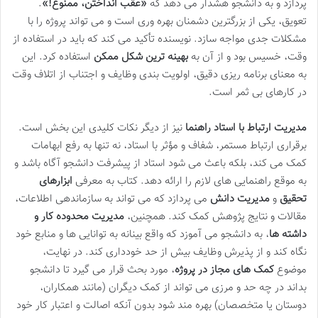
پردازد و به دانشجو هشدار می دهد که
«عقب انداختن، ممنوع!»
.
تعویق، یکی از بزرگترین دشمنان بهره وری است و می تواند پروژه را با
مشکلات جدی مواجه سازد. نویسنده تأکید می کند که باید در استفاده از
وقت، خسیس بود و از آن به
بهینه ترین شکل ممکن
استفاده کرد. این
به معنای برنامه ریزی دقیق، اولویت بندی وظایف و اجتناب از اتلاف وقت
در کارهای بی ثمر است.
مدیریت ارتباط با استاد راهنما
نیز از دیگر نکات کلیدی این بخش است.
برقراری ارتباط مستمر، شفاف و مؤثر با استاد، نه تنها به رفع ابهامات
کمک می کند، بلکه باعث می شود استاد از پیشرفت دانشجو آگاه باشد و
به موقع راهنمایی های لازم را ارائه دهد. کتاب به معرفی
ابزارهای
تحقیق
و
مدیریت دانش
می پردازد که می تواند به سازماندهی اطلاعات،
مقالات و نتایج پژوهش کمک کند. همچنین،
مدیریت محدوده کار و
داشته ها
، به دانشجو می آموزد که واقع بینانه به توانایی ها و منابع خود
نگاه کند و از پذیرش وظایف بیش از حد خودداری کند. در نهایت،
موضوع
کمک های مجاز در پروژه
، مورد بحث قرار می گیرد تا دانشجو
بداند در چه حد و مرزی می تواند از کمک دیگران (مانند همکاران،
دوستان یا متخصصان) بهره مند شود بدون آنکه اصالت و اعتبار کار خود