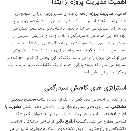
اهمیت مدیریت پروژه از ابتدا
اهمیت
مدیریت پروژه
از همان ابتدای مسیر پروژه پایانی، موضوعی
حیاتی است که کتاب بر آن تأکید دارد. بسیاری از دانشجویان، شروع
پروژه را به تعویق می اندازند یا بدون برنامه ریزی مشخصی پیش می
روند که این امر منجر به سردرگمی، اتلاف وقت و افزایش استرس در
مراحل پایانی می شود. نویسنده با ارائه مثال هایی از ضعف مدیریت،
نشان می دهد که چگونه عدم برنامه ریزی و نبود یک نقشه راه روشن،
می تواند کل پروژه را به بن بست بکشاند. این بخش از کتاب، خواننده را
متوجه می سازد که پروژه پایانی، فراتر از یک تکلیف درسی، نیازمند یک
رویکرد مدیریتی دقیق است.
استراتژی های کاهش سردرگمی
برای غلبه بر احساس سردرگمی در ابتدای پروژه، کتاب
محسن صدیقی
مشکنانی
استراتژی های عملی و مؤثری را ارائه می دهد. نقش
مشورت با
افراد باتجربه
، اساتید و حتی دانشجویان موفق، به عنوان یک راهکار
اساسی مطرح می شود.
کسب اطلاع دقیق
از تمامی جزئیات و الزامات
دانشگاهی و پژوهشی، از دیگر نکات مهم است. همچنین، تأکید بر
کار