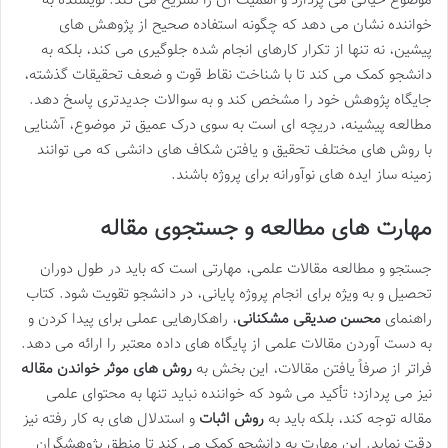
موضوع حیاتی می پردازد و اهمیت آن را تشریح می کند. نویسنده به
خواننده نشان می دهد که چگونه استفاده صحیح از پژوهش های
پیشین، نه تنها از تکرار کارهای انجام شده جلوگیری می کند، بلکه به
دانشجو کمک می کند تا با شناخت نقاط قوت و ضعف تحقیقات گذشته،
جایگاه پژوهش خود را مشخص کند و به سوالات جدیدتری پاسخ دهد.
مطالعه پیشینه، دریچه ای است به سوی درک عمیق تر موضوع، آشنایی
با روش های مختلف تحقیق و یافتن شکاف های دانشی که می توانند
زمینه ساز ایده های نوآورانه برای پروژه باشند.
مهارت های مطالعه و جستجوی مقاله
جستجو و مطالعه مقالات علمی، مهارتی است که باید در طول دوران
تحصیل و به ویژه برای انجام پروژه پایانی، در دانشجو تقویت شود. کتاب
راهنمای
محسن صدیقی مشکنانی
، راهکارهایی عملی برای پیدا کردن و
به دست آوردن مقالات علمی از پایگاه های داده معتبر را ارائه می دهد.
فراتر از صرفاً یافتن مقالات، این بخش به
روش های موثر خواندن مقاله
نیز می پردازد؛ تأکید می شود که خواننده نباید تنها به محتوای علمی
مقاله توجه کند، بلکه باید به
روش اثبات
و استدلال های به کار رفته نیز
دقت نماید. این مهارت به دانشجو کمک می کند تا منطق پژوهشگران