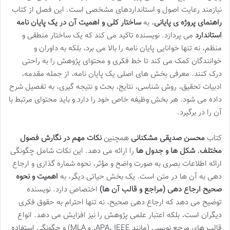
نیازمند رعایت اصول و استانداردهای مشخصی است. این فصل از کتاب
راهنمای پروژه ی پایانی
، به
ساختار کلی و اهمیت آن در یک پایان نامه
استاندارد
می پردازد. نویسنده تاکید می کند که یک ساختار منطقی و
منظم، نه تنها خوانایی پایان نامه را بالا می برد، بلکه به داوران و
خوانندگان کمک می کند تا خط فکری و محتوای پژوهش را به راحتی
درک کنند. معرفی بخش های اصلی یک پایان نامه، از جمله مقدمه،
ادبیات تحقیق، روش شناسی، نتایج، بحث و نتیجه گیری، به تفصیل شرح
داده می شود. هر بخش وظیفه خاص خود را دارد و باید محتوای مرتبط با
آن را در برگیرد.
کتاب
محسن صدیقی مشکنانی
همچنین
نکات مهم در نگارش فصول
مختلف
،
شکل ها و جدول ها
را ارائه می دهد. این نکات شامل چگونگی
ارائه اطلاعات بصری به صورت واضح و مؤثر، نحوه شماره گذاری و ارجاع
دهی به آن ها در متن است. یک بخش حیاتی دیگر، به
اهمیت و نحوه
صحیح ارجاع دهی (مراجع و قالب آن ها)
اختصاص دارد. نویسنده
توضیح می دهد که ارجاع دهی صحیح، نه تنها احترام به حقوق فکری
دیگران است، بلکه اعتبار علمی پژوهش را نیز افزایش می دهد. انواع
قالب های مرجع نویسی (مانند APA، IEEE، و MLA) و چگونگی استفاده