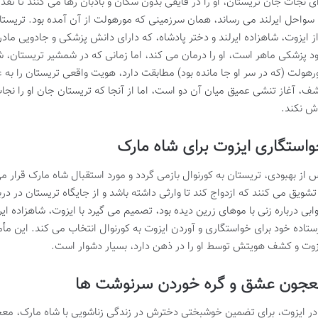
ای نجات جان تریستان، او را در قایقی بدون سکان و بادبان رها می کنند تا تقدیر
 سواحل ایرلند می رساند، همان سرزمینی که مورهولت از آن آمده بود. تریستان
از ایزوت، شاهزاده ایرلند و دختر پادشاه، که دارای دانش پزشکی و جادویی م
د پزشکی ماهر است، او را درمان می کند، اما زمانی که در شمشیر تریستان، شک
رهولت (که در سر او جا مانده بود) مطابقت دارد، هویت واقعی تریستان را ب
ف، آغاز تنشی عمیق میان آن دو است، اما از آنجا که تریستان جان او را نجات 
ش نکند.
استگاری ایزوت برای شاه مارک
 از بهبودی، تریستان به کورنوال بازمی گردد و مورد استقبال شاه مارک قرار می
 تشویق می کنند که ازدواج کند تا وارثی داشته باشد و از جایگاه تریستان در در
ابی درباره زنی با موهای زرین دیده بود، تصمیم می گیرد با ایزوت، شاهزاده ایرل
ستاده خود برای خواستگاری و آوردن ایزوت به کورنوال انتخاب می کند. این م
زوت و کشف هویتش توسط او را در ذهن دارد، بسیار دشوار است.
عجون عشق و گره خوردن سرنوشت ها
در ایزوت، برای تضمین خوشبختی دخترش در زندگی زناشویی با شاه مارک، معجو