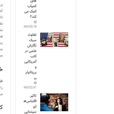
های
بر
کمیاب
که
کمک می
کند؟
نا
تف
1405/03/18
مث
تفاوت
هم
سبک
رس
نگارش
مم
علمی در
مط
کتب
آمریکایی
و
خ
بریتانیای
ی
خل
را
1405/02/31
می
تاثیر
اقتباس‌ه
کو
ای
سینمایی