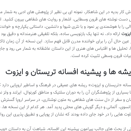
ش کار بدیه در این شاهکار، نمونه ای بی نظیر از پژوهش های ادبی به شمار می 
 دست نوشته های قرون وسطایی، اشعار و روایت های شفاهی بیرون کشید. او 
لی را با هوشمندی پر نمود و با نثری شیوا و دلنشین، داستانی یکپارچه و خواند
ایزوت
ارائه داد، نه تنها یک بازنویسی ساده، بلکه تلفیقی هنرمندانه و دقیق بو
 عین حال آن را برای خواننده مدرن قابل فهم سازد. این نسخه از آن زمان تا
، تحلیل ها و اقتباس های هنری از این داستان عاشقانه به شمار می رود و جایگ
بیات قرون وسطی تثبیت کرده است.
یشه ها و پیشینه افسانه تریستان و ایزوت
سانه «تریستان و ایزوت» ریشه های عمیقی در فرهنگ و اساطیر اروپایی دار
ا بسیاری از پژوهشگران آن را به دوران سلتیک و مناطق کورنوال، ایرلند و ولز 
ان و سفر از دل سنت های شفاهی به متون نوشتاری، در سراسر اروپا گسترش 
انسوی، آلمانی و دیگر گویش های محلی پدید آمد. هر کدام از این نسخه ها، 
اوت هایی را در خود جای داده بودند که نشان از پویایی و تطبیق پذیری این ر
ی از بحث های جالب پیرامون پیشینه این افسانه، شباهت آن به داستان «وی