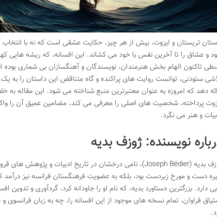
ستان تریستان و ایزوت، بیش از هر چیز، حکایت عشقی است که نه با انتخاب آز
د و عشاق را تا آخرین نفس با خود می کشاند. این افسانه، که ریشه هایی کهن
طی تاکنون الهام بخش هنرمندان، نویسندگان و آهنگسازان بی شماری بوده اس
اشی ستودنی، توانست روایت های پراکنده و گاه متناقض این داستان را به ی
ائه دهد که امروزه به عنوان معتبرترین منبع شناخته می شود. این مقاله به 
زوت پرداخته، شخصیت های اصلی را معرفی می کند، مضامین عمیق آن را واکاوی 
بیات و هنر می نگرد.
رباره نویسنده: ژوزف بدیه
ژوزف بدیه (Joseph Bédier)، نامی درخشان در تاریخ ادبیات و پژ
ره دست و مورخ زبردست بود، بلکه به عضویت فرهنگستان فرانسه نیز درآمد که ن
بی دارد. بزرگترین دستاورد بدیه، که نام او را جاودانه کرد، گردآوری و تدوین اف
تیاق فراوان، تمام نسخه های موجود از این افسانه را، چه به زبان فرانسوی و 
د.