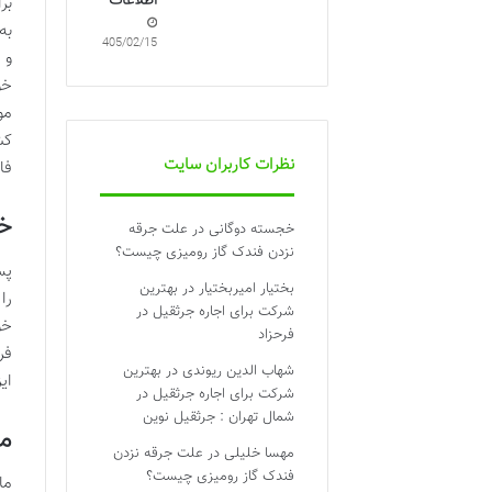
اطلاعات
بر
به
1405/02/15
و 
خو
مو
کش
نظرات کاربران سایت
فا
خو
خجسته دوگانی
در
علت جرقه
نزدن فندک گاز رومیزی چیست؟
پس
بختیار امیربختیار
در
بهترین
را
شرکت برای اجاره جرثقیل در
خو
فرحزاد
فر
شهاب الدین ریوندی
در
بهترین
ای
شرکت برای اجاره جرثقیل در
شمال تهران : جرثقیل نوین
م
مهسا خلیلی
در
علت جرقه نزدن
فندک گاز رومیزی چیست؟
ما