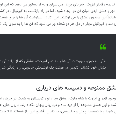
 ندیمه وفادار ایزوت، «برانژی ین»، می سپارد و به او دستور می دهد که این ن
 مهر و عشق ابدی میان آن دو ایجاد شود. اما در راه بازگشت به کورنوال، در 
تباهاً این معجون عشق را می نوشند. این اتفاق، سرنوشت آن ها را برای همیش
رومند و غیرقابل مهار در دل هر دو شعله ور می شود که آن ها را به سوی یک
«آن معجون، سرنوشت آن ها را به هم آمیخت، عشقی که از اراده آن ها فر
دنبال خود کشاند. تقدیر، در هیئت یک نوشیدنی جادویی، راه زندگی شان 
شق ممنوعه و دسیسه های درباری
 وجود ازدواج ایزوت با شاه مارک، عشق میان او و تریستان به شدت در جریان 
شند و این عشق ممنوعه را از دید شاه و درباریان پنهان نگه دارند. بارون های ح
 شوند و با دسیسه چینی و جاسوسی، به دنبال افشای این راز هستند تا تریستان 