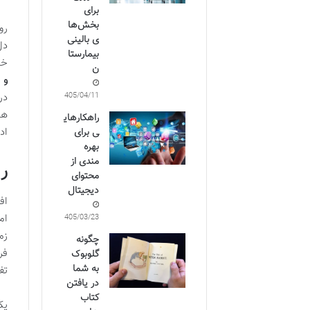
برای
بخش‌ها
رو
ی بالینی
دل
بیمارستا
خا
ن
و 
در
1405/04/11
ها
راهکارهای
اد
ی برای
بهره
مندی از
ر
محتوای
دیجیتال
اف
ام
1405/03/23
زم
چگونه
فر
گلوبوک
به شما
تف
در یافتن
کتاب
یک