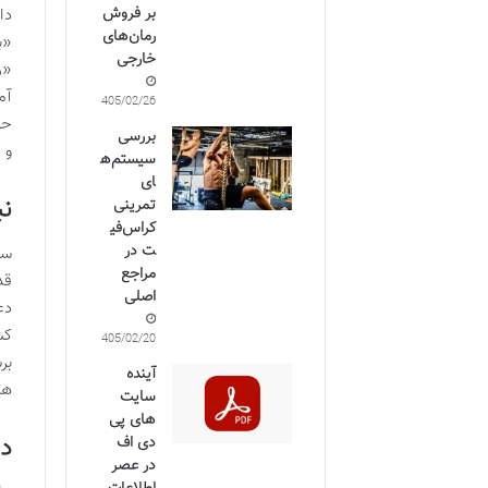
بر فروش
دا
رمان‌های
«ب
خارجی
«ر
آم
1405/02/26
حق
بررسی
و 
سیستم‌ه
ای
نب
تمرینی
کراس‌فی
ت در
سر
مراجع
قد
اصلی
دع
کش
1405/02/20
بر
آینده
هی
سایت
های پی
دی
دی اف
در عصر