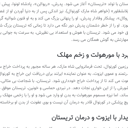
ستان با تولد «تریستان» آغاز می شود. پدرش، «ریوالِن»، پادشاه لونوا، پیش 
لانشفلور» (خواهر شاه مارک کورنوال)، نیز اندکی پس از به دنیا آوردن او از غص
وئال»، پیشکار وفادار پدرش، او را پنهانی بزرگ می کند و به او فنون شوالیه
وزد. او را از خطر دشمنان پدرش دور نگه می دارد تا زمانی که تریستان بزرگ 
 خود می شود. تریستان با هوش و استعداد بی نظیرش، به سرعت به جوانی بر
مهارتش به گوش همگان می رسد.
رد با مورهولت و زخم مهلک
زمین کورنوال، تحت فرمانروایی شاه مارک، هر ساله مجبور به پرداخت خراج س
رتمند و عموی ایزوت، به عنوان نماینده ایرلند برای دریافت این خراج به کورنوال
وت می کند تا از پرداخت خراج خودداری شود. تریستان، با شجاعت بی مثالی، د
ورش را از این خواری نجات دهد. در نبردی حماسی و خونین، تریستان موفق
ساند، اما نیزه مسموم مورهولت به بدن او وارد می شود و او را با زخمی مهلک
چ پزشکی در کورنوال قادر به درمان آن نیست و بوی عفونت از بدن او برخاسته
دار با ایزوت و درمان تریستان