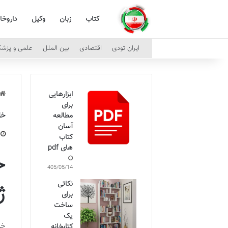
کتاب
زبان
وکیل
داروخا
ایران تودی
اقتصادی
بین الملل
علمی و پزش
ابزارهایی
برای
خل
مطالعه
آسان
کتاب
های pdf
خ
1405/05/14
ژ
نکاتی
برای
ساخت
یک
خل
کتابخانه