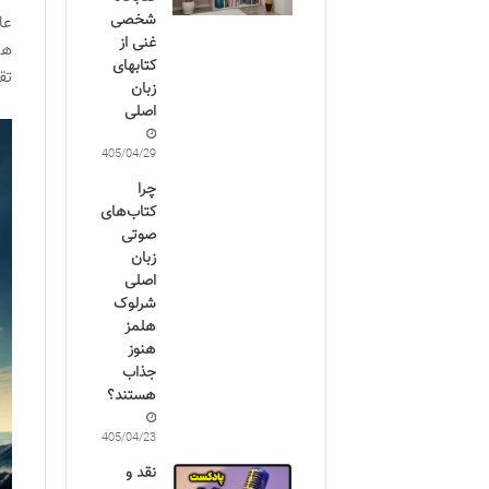
شخصی
عا
غنی از
هم
کتابهای
تق
زبان
اصلی
1405/04/29
چرا
کتاب‌های
صوتی
زبان
اصلی
شرلوک
هلمز
هنوز
جذاب
هستند؟
1405/04/23
نقد و