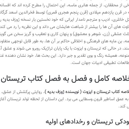
خی از محققان، از جمله هانری ماسه، این احتمال را مطرح کرده اند که افسان
 در قرن یازدهم میلادی (قرن پنجم هجری قمری) توسط فخرالدین اسعد گرگانی 
تل خانلری، ادیب و مترجم نامدار ایرانی که خود نخستین بار نسخه ژوزف بدیه را 
اوت های آن ها را بیشتر از شباهت هایشان می داند و این نظریه را رد می کند.
لث عشقی (زن، شوهر و معشوق) و پنهان کاری و تعقیب و گریز سخن می گویند، ا
ه، بن مایه های فرهنگی و اخلاقی حاکم بر آن ها، به طور قابل توجهی متفا
ند، در حالی که تریستان و ایزوت با یک پایان تراژیک روبرو می شوند و عشق آ
نوعه، همیشه رنگ و بوی تقدیر و جبر دارد. این بحث ها، خود نشان دهنده غنای
العات تطبیقی ادبیات جهان است.
لاصه کامل و فصل به فصل کتاب تریستان و 
اصه کتاب تریستان و ایزوت ( نویسنده ژوزف بدیه )
، روایتی پرکشش از عشق، 
 به عمق اساطیر قرون وسطایی می برد. این داستان از لحظه تولد تریستان آغاز ش
 کند.
دکی تریستان و رخدادهای اولیه