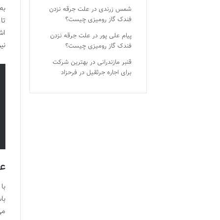
به
شمس زرندی
در
علت جرقه نزدن
فندک گاز رومیزی چیست؟
تا
اش
پیام علی پور
در
علت جرقه نزدن
نی
فندک گاز رومیزی چیست؟
قنبر مازندرانی
در
بهترین شرکت
برای اجاره جرثقیل در فرحزاد
ع
با
با
می