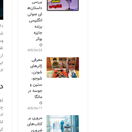
بررسی
داستان‌ه
ای صوتی
انگلیسی
دا
برنده
جایزه
شو
بوکر
وس
تل
1405/04/23
ار
معرفی
ای
ژانرهای
اد
شونن،
شوجو،
د
سنین و
جوسه در
مانگا
چی
1405/04/17
اد
مروری بر
اش
کتاب‌های
کر
ضروری