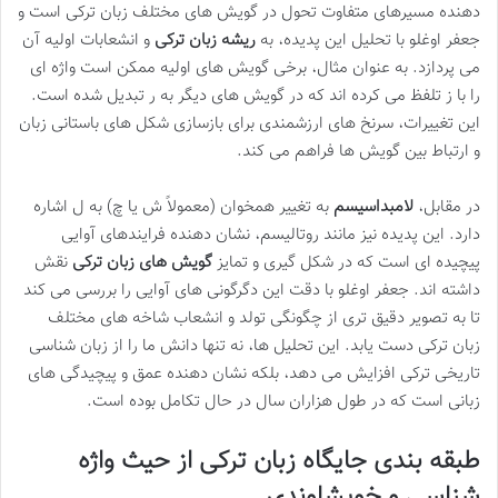
دهنده مسیرهای متفاوت تحول در گویش های مختلف زبان ترکی است و
جعفر اوغلو با تحلیل این پدیده، به
ریشه زبان ترکی
و انشعابات اولیه آن
می پردازد. به عنوان مثال، برخی گویش های اولیه ممکن است واژه ای
را با ز تلفظ می کرده اند که در گویش های دیگر به ر تبدیل شده است.
این تغییرات، سرنخ های ارزشمندی برای بازسازی شکل های باستانی زبان
و ارتباط بین گویش ها فراهم می کند.
در مقابل،
لامبداسیسم
به تغییر همخوان (معمولاً ش یا چ) به ل اشاره
دارد. این پدیده نیز مانند روتالیسم، نشان دهنده فرایندهای آوایی
پیچیده ای است که در شکل گیری و تمایز
گویش های زبان ترکی
نقش
داشته اند. جعفر اوغلو با دقت این دگرگونی های آوایی را بررسی می کند
تا به تصویر دقیق تری از چگونگی تولد و انشعاب شاخه های مختلف
زبان ترکی دست یابد. این تحلیل ها، نه تنها دانش ما را از زبان شناسی
تاریخی ترکی افزایش می دهد، بلکه نشان دهنده عمق و پیچیدگی های
زبانی است که در طول هزاران سال در حال تکامل بوده است.
طبقه بندی جایگاه زبان ترکی از حیث واژه
شناسی و خویشاوندی