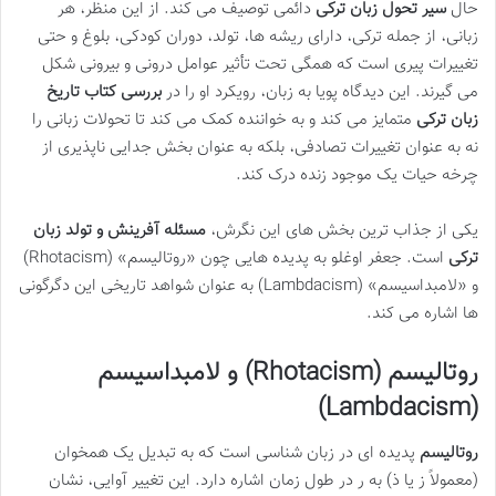
حال
سیر تحول زبان ترکی
دائمی توصیف می کند. از این منظر، هر
زبانی، از جمله ترکی، دارای ریشه ها، تولد، دوران کودکی، بلوغ و حتی
تغییرات پیری است که همگی تحت تأثیر عوامل درونی و بیرونی شکل
می گیرند. این دیدگاه پویا به زبان، رویکرد او را در
بررسی کتاب تاریخ
زبان ترکی
متمایز می کند و به خواننده کمک می کند تا تحولات زبانی را
نه به عنوان تغییرات تصادفی، بلکه به عنوان بخش جدایی ناپذیری از
چرخه حیات یک موجود زنده درک کند.
یکی از جذاب ترین بخش های این نگرش،
مسئله آفرینش و تولد زبان
ترکی
است. جعفر اوغلو به پدیده هایی چون «روتالیسم» (Rhotacism)
و «لامبداسیسم» (Lambdacism) به عنوان شواهد تاریخی این دگرگونی
ها اشاره می کند.
روتالیسم (Rhotacism) و لامبداسیسم
(Lambdacism)
روتالیسم
پدیده ای در زبان شناسی است که به تبدیل یک همخوان
(معمولاً ز یا ذ) به ر در طول زمان اشاره دارد. این تغییر آوایی، نشان