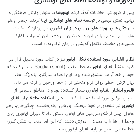
ایغورها و توسعه نظام های نوشتاری
پس از فروپاشی خاقانات گوگ ترک،
ایغورها
به عنوان وارثان فرهنگی و
زبانی، نقش مهمی در
توسعه نظام های نوشتاری
ایفا کردند. جعفر اوغلو
به
ویژگی های لهجه های ن و ی در زبان ایغوری
می پردازد که تفاوت
های آوایی مهمی را در این دوره نشان می دهد. این تمایزات، آغازگر
مسیرهای مختلف تکامل گویشی در زبان ترکی بوده است.
نظام الفبایی مورد استفاده ترکان ایغور
نیز در کتاب مورد تحلیل قرار می
گیرد.
منشأ الفبای ایغور
به خط سغدی (Sogdian script) بازمی گردد که
خود از خط آرامی مشتق شده بود. این الفبا با سازگاری با ویژگی های
زبان ترکی، خطی روان تر و منحنی تر از خط اورخون را ارائه می داد.
قلمرو انتشار الفبای ایغوری
بسیار گسترده بود و در مناطق وسیعی از
آسیای مرکزی مورد استفاده قرار گرفت. حتی
استفاده مغولان از الفبای
ایغوری
نیز شاهدی بر نفوذ فرهنگی و زبانی ایغورهاست. چنگیزخان، رهبر
مغول، پس از فتح سرزمین های ایغور، دستور داد تا دبیران ایغوری زبان
و خط آن ها را به مغولان آموزش دهند، که این امر منجر به شکل گیری
خط مغولی سنتی بر پایه الفبای ایغوری شد.