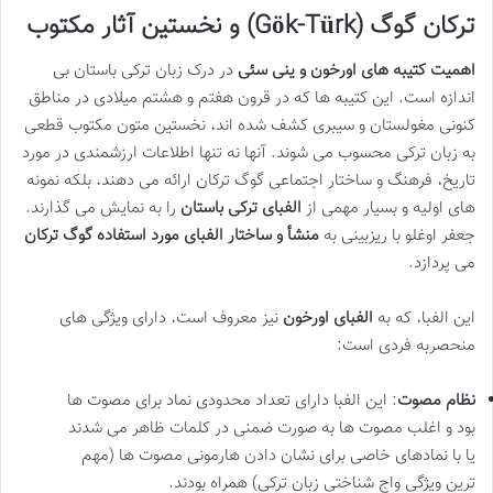
ترکان گوگ (Gök-Türk) و نخستین آثار مکتوب
اهمیت کتیبه های اورخون و ینی سئی
در درک زبان ترکی باستان بی
اندازه است. این کتیبه ها که در قرون هفتم و هشتم میلادی در مناطق
کنونی مغولستان و سیبری کشف شده اند، نخستین متون مکتوب قطعی
به زبان ترکی محسوب می شوند. آنها نه تنها اطلاعات ارزشمندی در مورد
تاریخ، فرهنگ و ساختار اجتماعی گوگ ترکان ارائه می دهند، بلکه نمونه
های اولیه و بسیار مهمی از
الفبای ترکی باستان
را به نمایش می گذارند.
جعفر اوغلو با ریزبینی به
منشأ و ساختار الفبای مورد استفاده گوگ ترکان
می پردازد.
این الفبا، که به
الفبای اورخون
نیز معروف است، دارای ویژگی های
منحصربه فردی است:
نظام مصوت
: این الفبا دارای تعداد محدودی نماد برای مصوت ها
بود و اغلب مصوت ها به صورت ضمنی در کلمات ظاهر می شدند
یا با نمادهای خاصی برای نشان دادن هارمونی مصوت ها (مهم
ترین ویژگی واج شناختی زبان ترکی) همراه بودند.