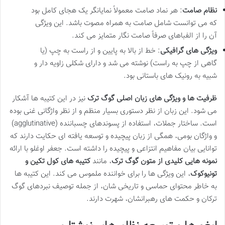
نظام صامت
: هر نماد صامت معمولاً نمایانگر یک هجای کامل بود
که می توانست شامل صامت به همراه مصوت باشد. این ویژگی
آن را از الفباهای صرفاً صامت نگار متمایز می کند.
ویژگی های گرافیکی
: خط از بالا به پایین و از راست به چپ (یا
گاهی از چپ به راست) نوشته می شد و دارای شکلی زاویه دار و
شبیه به رونیک های باستانی بود.
ظرفیت ها و ویژگی های زبان اصلی گوگ ترک
نیز در این کتیبه ها آشکار
می شود. این زبان از نظر دستوری بسیار منظم و از نظر واژگانی غنی بوده
است. ساختار جملات، استفاده از پسوندهای چسباننده (agglutinative)
و واژگان بومی، همگی از زبان پیچیده و توسعه یافته ای حکایت دارند که
توانایی بیان مفاهیم انتزاعی و پیچیده را داشته است. جعفر اوغلو با ارائه
نمونه هایی کلیدی از متون گوگ ترک
، مانند
کتیبه های کول تکین و
تونیوکوک
، این ویژگی ها را برای خواننده ملموس می کند. این کتیبه ها
به خاطر محتوای حماسی و تاریخی شان، از جمله توصیف نبردهای گوگ
ترکان و حکمت های رهبرانشان، شهرت دارند.