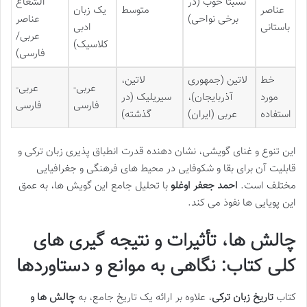
نسبتاً خوب (در
الشعاع
عناصر
متوسط
یک زبان
برخی نواحی)
عناصر
باستانی
ادبی
عربی/
کلاسیک)
فارسی)
خط
لاتین (جمهوری
لاتین،
عربی-
عربی-
مورد
آذربایجان)،
سیریلیک (در
فارسی
فارسی
استفاده
عربی (ایران)
گذشته)
این تنوع و غنای گویشی، نشان دهنده قدرت انطباق پذیری زبان ترکی و
قابلیت آن برای بقا و شکوفایی در محیط های فرهنگی و جغرافیایی
مختلف است.
احمد جعفر اوغلو
با تحلیل جامع این گویش ها، به عمق
این پویایی ها نفوذ می کند.
چالش ها، تأثیرات و نتیجه گیری های
کلی کتاب: نگاهی به موانع و دستاوردها
کتاب
تاریخ زبان ترکی
، علاوه بر ارائه یک تاریخ جامع، به
چالش ها و