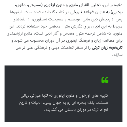
علاوه بر این،
تحلیل الفبای مانوی و متون ایغوری (مسیحی، مانوی،
بودایی) به عنوان شواهد تاریخی
در کتاب گنجانده شده است. ایغورها
پس از پذیرش دین مانی، بودیسم و مسیحیت نسطوری، از الفباهای
مربوط به این ادیان برای نگارش متون مذهبی خود استفاده کردند. این
متون، که شامل ترجمه متون مقدس و آثار ادبی است، منابع ارزشمندی
برای مطالعه زبان و فرهنگ ایغوری در آن دوران محسوب می شوند و
تاریخچه زبان ترکی
را از منظر تعاملات دینی و فرهنگی غنی تر می
سازند.
کتیبه های اورخون و متون ایغوری نه تنها میراثی زبانی
هستند، بلکه پنجره ای رو به جهان بینی، ادبیات و تاریخ
اقوام ترک در دوران باستان می گشایند.