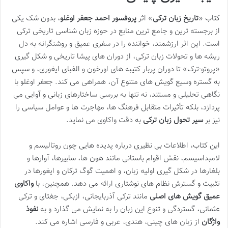
کتاب «
تاریخ زبان ترکی
» اثر
پروفسور احمد جعفر اوغلو
، بدون شک یکی
از برجسته ترین و جامع ترین منابع در حوزه زبان شناسی تاریخی ترکی
است. این اثر ارزشمند، خواننده را در سفری عمیق و روشنگرانه به دل
ریشه ها و تحولات زبان ترکی، از دوران های پیشا تاریخی و شکل گیری
«پروتو-ترک» تا دوران پربار کتیبه های اورخون و الفبای ایغوری، و سپس
به گستره وسیع گویش های متنوع آن، همراهی می کند. جعفر اوغلو با
نگاهی تحلیلی و مستند، نه تنها به بررسی ساختارهای زبانی و آوایی می
پردازد، بلکه تأثیرات متقابل فرهنگ ها، مهاجرت ها و عوامل سیاسی را
نیز بر
سیر تحول زبان ترکی
به دقت واکاوی می نماید.
این کتاب، اطلاعات بی نظیری درباره پدیده هایی چون روتالیسم و
لامبداسیسم، نقش اقوام باستانی مانند هون ها، سابیرها، آوارها و
بلغارها در شکل گیری اولیه زبان، و اهمیت گوگ ترکان و ایغورها در
تثبیت و گسترش نظام های نوشتاری ارائه می دهد. همچنین، با
واکاوی
عمیق گویش های اصلی
مانند ترکی آذربایجانی، ازبکی، جغتای و ترکی
عثمانی، گستردگی و تنوع این زبان را به نمایش می گذارد و به
نفوذ
واژگان
از زبان های چینی، هندی، عربی و فارسی اشاره می کند.