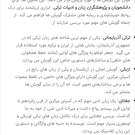
میان این گویش ها را مورد بررسی قرار می دهد. این تحلیل ها، برای
دانشجویان و پژوهشگران زبان و ادبیات ترکی
، ابزاری ارزشمند برای درک
روابط خویشاوندی و ریشه های مشترک گویش ها فراهم می کند. از
جمله گویش های مهم مورد بررسی عبارتند از:
ترکی آذربایجانی
: یکی از مهم ترین شاخه های زبان ترکی که در
جمهوری آذربایجان، بخش هایی از ایران و ترکیه مورد استفاده قرار
می گیرد. جعفر اوغلو به ویژگی های آوایی (مانند حفظ همخوان
های حلقی) و ساختارهای دستوری خاص این گویش می پردازد.
ازبکی
: گویش اصلی در ازبکستان و یکی از زبان های رایج در
آسیای مرکزی. این گویش دارای ویژگی های خاصی در تلفظ مصوت
ها و برخی ساختارهای نحوی است که آن را از سایر گویش ها
متمایز می کند.
جغتای
: یک زبان ادبی مهم که در آسیای مرکزی از قرن پانزدهم تا
اوایل قرن بیستم رواج داشت و میراث ادبی غنی از خود به جا
گذاشت. بررسی جغتایی برای درک تکامل زبان های ترکی اوزبکی و
اویغوری بسیار مهم است. نویسنده به جنبه های واژگانی و دستوری
این زبان کلاسیک می پردازد.