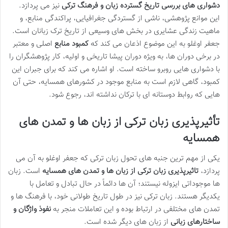
دشواری های بررسی تاریخ گسترده زبان و فرهنگ ترکی
نیز می پردازد.
این موانع پژوهشی، ناشی از گستردگی جغرافیایی، پراکندگی منابع، و
ماهیت زندگی عشایری در بخش های وسیعی از تاریخ ترک زبانان است.
جعفر اوغلو به این موضوع اذعان می کند که
کمبود منابع
اصلی و معتبر
در برخی دوران ها، به ویژه دوران پیشا تاریخی و اولیه، کار پژوهشگران را
با دشواری هایی روبرو ساخته است. او اشاره می کند که برای جبران این
کمبود، گاهی لازم است به منابع موجود در کشورهای همسایه، حتی آن
هایی که روابط دوستانه ای با ترکان نداشته اند، رجوع شود.
تأثیرپذیری زبان ترکی از زبان ها و تمدن های
همسایه
یکی از مهم ترین جنبه های تحول زبان ترکی که جعفر اوغلو به آن می
پردازد،
تاثیرپذیری زبان ترکی از زبان ها و تمدن های همسایه
است. زبان
ها موجوداتی ایزوله نیستند؛ آن ها دائماً در حال تبادل و تعامل با
یکدیگر هستند. زبان ترکی نیز در طول تاریخ طولانی خود، با فرهنگ ها و
تمدن های مختلفی در ارتباط بوده و این تعاملات منجر به
نفوذ واژگان و
ساختارهای زبانی
از زبان های دیگر شده است.