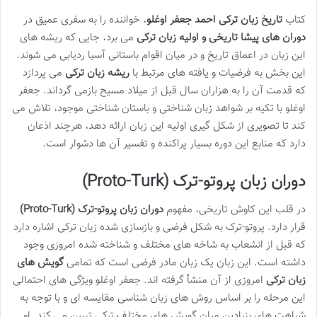
کتاب
تاریخ زبان ترکی احمد جعفر اوغلو
، خواننده را به سفری عمیق در
دوران های پیشا تاریخی و اولیه زبان ترکی
می برد، جایی که ریشه های
این زبان در اعماق تاریخ و در میان اقوام باستانی آسیا ردیابی می شوند.
این بخش به فرضیات و یافته های مرتبط با
ریشه زبان ترکی
می پردازد
که قدمت آن را به هزاران سال قبل از میلاد مسیح بازمی گرداند. جعفر
اوغلو با تکیه بر شواهد زبان شناختی و باستان شناختی موجود، تلاش می
کند تا تصویری از شکل گیری اولیه این زبان ارائه دهد، هرچند اذعان
دارد که منابع این دوره بسیار پراکنده و تفسیر آن ها دشوار است.
دوران زبان پروتو-ترک (Proto-Turk)
در قلب این کاوش تاریخی، مفهوم
دوران زبان پروتو-ترک (Proto-Turk)
قرار دارد. پروتو-ترک به شکل فرضی و بازسازی شده زبان ترکی اشاره دارد
که قبل از انشعاب به شاخه های مختلف و شناخته شده امروزی وجود
داشته است. این زبان یک زبان مادر فرضی است که تمامی
گویش های
زبان ترکی
امروزی از آن منشأ گرفته اند. جعفر اوغلو ویژگی های احتمالی
این مرحله را بر اساس روش های زبان شناسی مقایسه ای و با توجه به
شباهت های بنیادین میان گویش های مختلف ترکی تبیین می کند. او