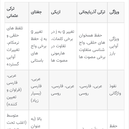
ترکی
ویژگی
ترکی آذربایجانی
ازبکی
جغتای
عثمانی
تلفظ های
تغییر g به j در
تغییر g
حفظ همخوان
حلقی و
ویژگی
برخی کلمات،
به j، حفظ
های حلقی، واج
نرمکام،
آوایی
تفاوت در
برخی واج
شناسی متفاوت
تغییرات
بارز
هارمونی
های
برخی مصوت ها
آوایی
مصوت ها
باستانی
گسترده
عربی،
عربی،
فارسی
نفوذ
عربی، فارسی،
عربی، فارسی،
فارسی
(فراوان و
واژگانی
روسی
روسی
(بسیار
تعیین
زیاد)
کننده)
متوسط
بالا (به
(اغلب تحت
حفظ
عنوان