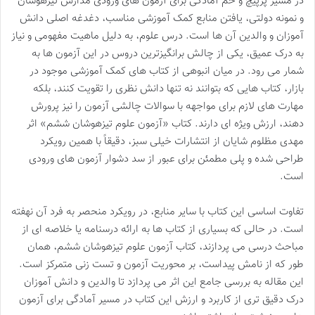
در مسیر پرپیچ و خم آمادگی برای آزمون های ورودی مدارس تیزهوشان
و نمونه دولتی، یافتن منابع کمک آموزشی مناسب، دغدغه اصلی دانش
آموزان و والدین آن ها است. درس علوم، به دلیل ماهیت مفهومی و نیاز
به درک عمیق، یکی از چالش برانگیزترین دروس در این آزمون ها به
شمار می رود. در میان انبوهی از کتاب های کمک آموزشی موجود در
بازار، کتاب هایی که بتوانند نه تنها دانش نظری را تقویت کنند، بلکه
مهارت های لازم برای مواجهه با سوالات چالشی آزمون را نیز پرورش
دهند، ارزش ویژه ای دارند. کتاب «آزمون علوم تیزهوشان ششم» اثر
مهدی مظلوم شایان از انتشارات خیلی سبز، دقیقاً با همین رویکرد
طراحی شده و پلی مطمئن برای عبور از سد دشوار آزمون های ورودی
است.
تفاوت اساسی این کتاب با سایر منابع، در رویکرد منحصر به فرد آن نهفته
است. در حالی که بسیاری از کتاب ها به ارائه درسنامه یا خلاصه ای از
مباحث درسی می پردازند، کتاب آزمون علوم تیزهوشان ششم، همان
طور که از نامش پیداست، بر محوریت آزمون و تست زنی متمرکز است.
این مقاله به بررسی جامع این اثر می پردازد تا والدین و دانش آموزان
درک دقیق تری از کاربرد و ارزش این کتاب در مسیر آمادگی برای آزمون