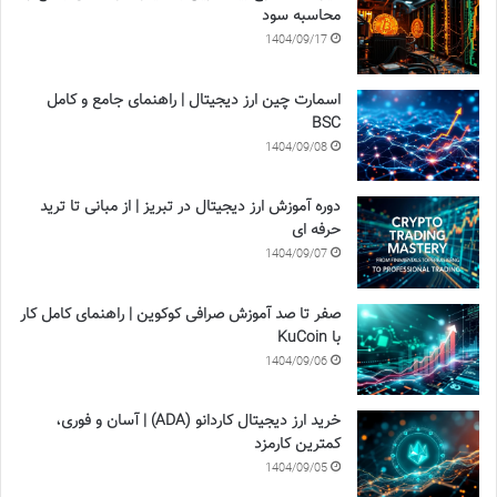
محاسبه سود
1404/09/17
اسمارت چین ارز دیجیتال | راهنمای جامع و کامل
BSC
1404/09/08
دوره آموزش ارز دیجیتال در تبریز | از مبانی تا ترید
حرفه ای
1404/09/07
صفر تا صد آموزش صرافی کوکوین | راهنمای کامل کار
با KuCoin
1404/09/06
خرید ارز دیجیتال کاردانو (ADA) | آسان و فوری،
کمترین کارمزد
1404/09/05