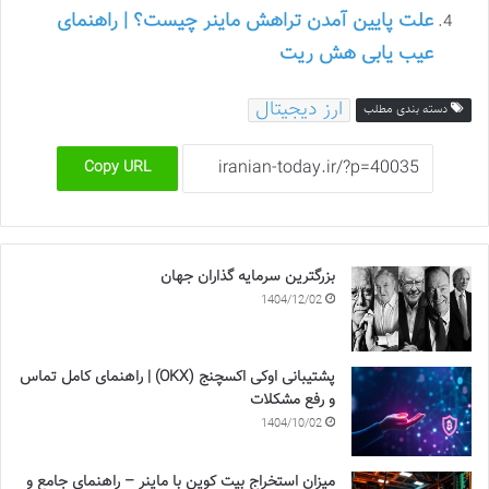
علت پایین آمدن تراهش ماینر چیست؟ | راهنمای
عیب یابی هش ریت
ارز دیجیتال
دسته بندی مطلب
Copy URL
بزرگترین سرمایه گذاران جهان
1404/12/02
پشتیبانی اوکی اکسچنج (OKX) | راهنمای کامل تماس
و رفع مشکلات
1404/10/02
میزان استخراج بیت کوین با ماینر – راهنمای جامع و