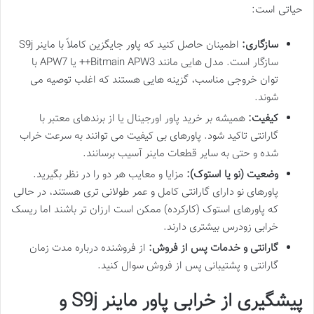
حیاتی است:
سازگاری:
اطمینان حاصل کنید که پاور جایگزین کاملاً با ماینر S9j
سازگار است. مدل هایی مانند Bitmain APW3++ یا APW7 با
توان خروجی مناسب، گزینه هایی هستند که اغلب توصیه می
شوند.
کیفیت:
همیشه بر خرید پاور اورجینال یا از برندهای معتبر با
گارانتی تاکید شود. پاورهای بی کیفیت می توانند به سرعت خراب
شده و حتی به سایر قطعات ماینر آسیب برسانند.
وضعیت (نو یا استوک):
مزایا و معایب هر دو را در نظر بگیرید.
پاورهای نو دارای گارانتی کامل و عمر طولانی تری هستند، در حالی
که پاورهای استوک (کارکرده) ممکن است ارزان تر باشند اما ریسک
خرابی زودرس بیشتری دارند.
گارانتی و خدمات پس از فروش:
از فروشنده درباره مدت زمان
گارانتی و پشتیبانی پس از فروش سوال کنید.
پیشگیری از خرابی پاور ماینر S9j و