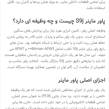
برای تمامی قطعات داخلی ماینر، به ویژه هش بردها و کنترل برد، قابل
استفاده باشد.
پاور ماینر S9j چیست و چه وظیفه ای دارد؟
وظیفه اصلی پاور، تامین انرژی مورد نیاز برای پردازش های سنگین
استخراج است. بدون یک پاور سالم و پایدار، ماینر قادر به روشن شدن،
حفظ هش ریت ثابت و یا حتی ارتباط با شبکه نخواهد بود. مدل های
رایج پاور برای ماینر S9j اغلب شامل Bitmain APW3++ و APW7 می
شوند. این مدل ها هر یک دارای توان خروجی و راندمان متفاوتی هستند
که باید با نیازهای دقیق ماینر S9j سازگار باشند. انتخاب پاور مناسب و
اطمینان از سلامت آن، گام اول در تضمین عملکرد بهینه دستگاه است.
اجزای اصلی پاور ماینر
یک پاور ماینر از اجزای مختلفی تشکیل شده است که هر یک وظیفه
خاصی را بر عهده دارند. برد مدار چاپی (PCB) به عنوان بستر اصلی،
تمامی قطعات الکترونیکی را در خود جای داده است. خازن ها برای
ذخیره و فیلتر کردن انرژی، ترانزیستورها برای سوئیچینگ و تقویت جریان،