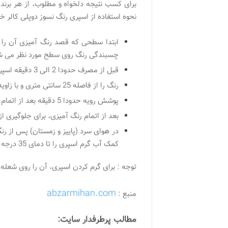
برای کسب نتیجه دلخواه و مطلوب، از هر برند
نحوه استفاده از اسپری رنگ نسوز دوپلی کالر 
ابتدا سطحی که قصد رنگ آمیزی آن را دار
چسبندگی رنگ روی سطح مورد نظر می ش
قبل از مصرف حدودا 2 الی 3 دقیقه اسپری رنگ را تکان دهید تا زمانی که صدای گلوله فلزی داخل رنگ به خوبی شنیده شود.
رنگ را از فاصله 25 سانتی متری و با زاویه 45 یا 60 درجه روی سطح مورد نظر اسپری نمایید.
پوشش رویه حدودا 5 دقیقه بعد از اتمام رنگ آمیزی خشک می شود (در دمای 25 درجه)
بعد از اتمام رنگ آمیزی، برای جلوگیری 
در هوای سرد (پاییز و زمستان) پس از ر
کمک آب گرم اسپری را تا دمای 35 درجه گرم کنید.
توجه : برای گرم کردن اسپری، آن را روی شعله
abzarmihan.com
منبع :
مطالب پرطرفدار سایت: