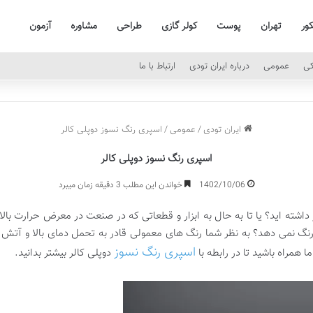
کور
تهران
پوست
کولر گازی
طراحی
مشاوره
آزمون
کی
عمومی
درباره ایران تودی
ارتباط با ما
ایران تودی
/
عمومی
/
اسپری رنگ نسوز دوپلی کالر
اسپری رنگ نسوز دوپلی کالر
1402/10/06
خواندن این مطلب 3 دقیقه زمان میبرد
 داشته اید؟ یا تا به حال به ابزار و قطعاتی که در صنعت در معرض حرارت بالا 
ر رنگ نمی دهد؟ به نظر شما رنگ های معمولی قادر به تحمل دمای بالا و آت
اسپری رنگ نسوز
 همراه باشید تا در رابطه با
دوپلی کالر بیشتر بدانید.