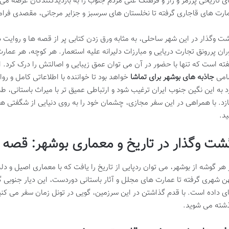
ی تاریخی پررمز و راز و فرهنگ غنی مردم جنوب را به بازدیدکنندگان عرضه می د
ارت های قاجاری گرفته تا نخلستان های سرسبز و جزایر مرجانی، مقصدی فر
ت وگذار در این شهر ساحلی، به مثابه ورق زدن کتابی پر از قصه ها و روایت ه
ران پررونق تجارت دریایی و مبارزات دلیرانه علیه استعمار. هر کوچه، هر عمار
فته است که تنها با حضور در آن می توان عمق زیبایی و اصالتش را درک کرد. 
امی
جاذبه های بوشهر برای تماشا
خواهد بود تا خواننده با اطلاعاتی کامل و ر
د به این نگین جنوب ایران ترغیب شود و ارتباطی عمیق تر با میراث باستانی، ط
زد. با همراهی در این سفر مجازی، چشمان خود را به روی دنیایی از شگفتی ها 
ید.
شت وگذار در تاریخ و معماری بوشهر: قصه ه
 هر گوشه از بوشهر، می توان ردپایی از تاریخ را یافت که با معماری اصیل و 
ن شهری گرفته تا عمارت های مجلل و آثار باستانی دوردست، این دیار جنوبی گن
ی داده است. با قدم گذاشتن در این سرزمین، گویی در تونل زمان سفر می کنی
شته می شوید.