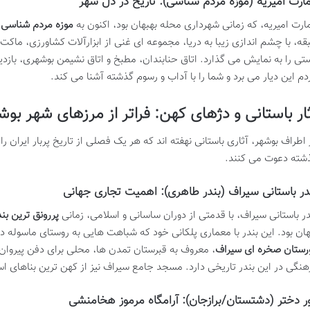
ارت امیریه (موزه مردم شناسی): تاریخ در دل شهر
ارت امیریه، که زمانی شهرداری محله بهبهان بود، اکنون به
موزه مردم شناسی 
قه، با چشم اندازی زیبا به دریا، مجموعه ای غنی از ابزارآلات کشاورزی، ماکت
تی را به نمایش می گذارد. اتاق حنابندان، مطبخ و اتاق نشیمن بوشهری، بازد
دم این دیار می برد و شما را با آداب و رسوم گذشته آشنا می کند.
ار باستانی و دژهای کهن: فراتر از مرزهای شهر بوش
 اطراف بوشهر، آثاری باستانی نهفته اند که هر یک فصلی از تاریخ پربار ایران ر
شته دعوت می کنند.
در باستانی سیراف (بندر طاهری): اهمیت تجاری جهانی
در باستانی سیراف، با قدمتی از دوران ساسانی و اسلامی، زمانی
پررونق ترین بن
ان بود. این بندر با معماری پلکانی خود که شباهت هایی به روستای ماسوله دا
رستان صخره ای سیراف
، معروف به قبرستان تمدن ها، محلی برای دفن پیروان
هنگی در این بندر تاریخی دارد. مسجد جامع سیراف نیز از کهن ترین بناهای 
ر دختر (دشتستان/برازجان): آرامگاه مرموز هخامنشی