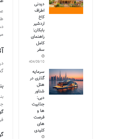
عم
دیدنی
اطراف
عم
کاخ
طب
اردشیر
دس
بابکان:
مر
راهنمای
کامل
آث
سفر
1404/09/10
در
گذ
سرمایه
گذاری در
هتل
بن
شناور
بن
دبی:
جه
جذابیت
ها و
گو
فرصت
فر
های
کلیدی
گو