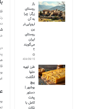
با
راز
روستای
قل
زرگر: چرا
رن
به آن
ده
اروپایی‌تر
ین
شن
روستای
خا
ایران
می‌گویند
دی
؟
پن
1404/09/15
هو
قا
طرز تهیه
حلوا
بو
انگشت
غر
پیچ
بوشهر |
عم
دستور
پخت
بو
کامل با
تج
نکات