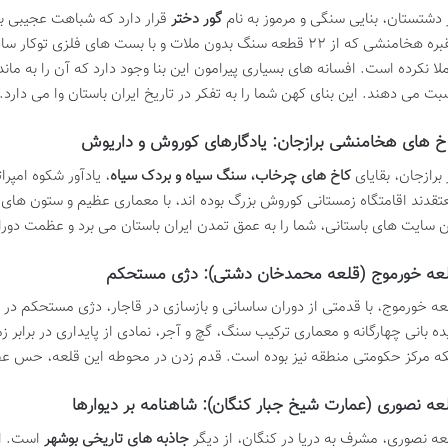
 دشتستان، بنایی سنگی و مرموز به نام
گور دختر
قرار دارد که شباهت عجیبی به 
مقبره هخامنشی که از ۲۲ قطعه سنگ بدون ملات و با بست های فلزی
ملا نکرده است. افسانه های بسیاری پیرامون این بنا وجود دارد که آن را به مان
بت می دهند. این بنای کهن شما را به تفکر در تاریخ ایران باستان وا می دارد.
خ های هخامنشی برازجان: یادگارهای کوروش و داریوش
 برازجان، بقایای
کاخ های چرخاب، سنگ سیاه و بردک سیاه
، یادآور شکوه امپ
تقدند اقامتگاه زمستانی کوروش بزرگ بوده اند، با معماری عظیم و ستون های با
ن سایت های باستانی، شما را به عمق تمدن ایران باستان می برد و عظمت دو
عه خورموج (قلعه محمدخان دشتی): دژی مستحکم
عه خورموج، با قدمتی از دوران ساسانی و بازسازی در قاجار، دژی مستحکم در
ده بانی چهارگانه و معماری ترکیب سنگ، گچ و آجر، نمادی از پایداری در برابر ز
که مرکز حکومتی منطقه نیز بوده است. قدم زدن در محوطه این قلعه، حس عظ
عه نصوری (عمارت شیخ جبار کنگان): شاهنامه بر دیوارها
عه نصوری، مشرف به دریا در کنگان، از دیگر
جاذبه های تاریخی بوشهر
است. ای