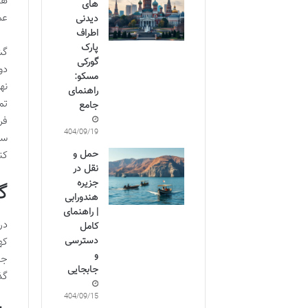
ها
های
عم
دیدنی
اطراف
پارک
گش
گورکی
دو
مسکو:
نه
راهنمای
تم
جامع
فر
1404/09/19
سا
حمل و
کن
نقل در
جزیره
گ
هندورابی
| راهنمای
در
کامل
دسترسی
که
و
جا
جابجایی
گذ
1404/09/15