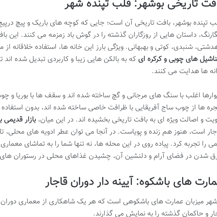
فت تاریخی بوشهر: قلب تپنده شهر
ب تپنده بوشهر، بافت تاریخی آن است؛ جایی که کوچه های باریک و پیچ درپیچ
گارنگ، داستان هایی از روزگاران گذشته را در گوش باد زمزمه می کنند. این 
دشتی، شنبدی، کوتی و بهبهانی. ویژگی بارز این خانه ها، استفاده خلاقانه از م
اشیل های چوبی و کرکره ای
که به بالکن هایی زیبا و کاربردی تبدیل شده اند ت
نه ها هدایت می کنند.
وارها اغلب با سنگ های مرجانی و گچ ساخته شده اند و سقف ها با بوریا و چ
جره ها از چوب ساج آفریقایی با ظرافت خاصی ساخته شده اند، بدون استفاده
یت و اصالت ویژه ای به بافت تاریخی بخشیده اند. در این میان،
بازار قدیمی ب
جار است، هنوز هم زنده و پویاست. در آنجا می توان عطر ادویه های محلی، تا
می را تجربه کرد. پیاده روی در این محله ها، نه تنها شما را به تماشای معما
ق شدن در فضای آرام و دلنشین آن، چشیدن غذاهای محلی در رستوران های س
ارت های باشکوه: آیینه دار دوران قاجار
شهر میزبان عمارت های باشکوهی است که هر یک شاهکاری از معماری دوران قاج
ار و حاکمان گذشته را به نمایش می گذارند.