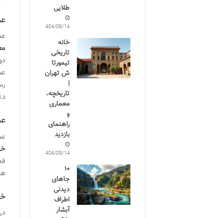
طلایی
عم
1404/09/14
عم
خانه
مع
تاریخی
دو
تیمورتا
عم
ش تهران
|
رس
تاریخچه،
دع
معماری
و
عم
راهنمای
بازدید
عم
خل
1404/09/14
فض
۱۰
ها
جاهای
دیدنی
خا
اطراف
آبشار
در