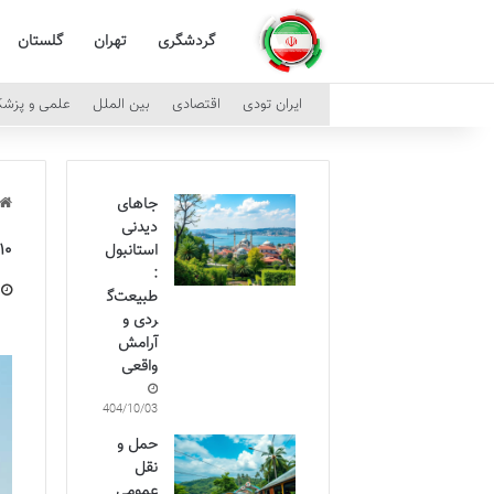
گردشگری
تهران
گلستان
ایران تودی
اقتصادی
بین الملل
علمی و پزش
جاهای
دیدنی
۱۰ جاذبه برتر بوشهر: راهنمای کامل دیدنی های تاریخی و 
استانبول
:
طبیعت‌گ
ردی و
آرامش
واقعی
1404/10/03
حمل و
نقل
عمومی