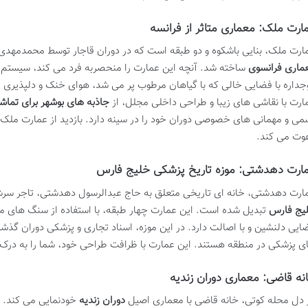
ارت ملک: معماری متاثر از فرانسه
ارت ملک، بنایی باشکوه و دو طبقه است که در دوران قاجار توسط محمدمهدی ملک
ماری فرانسوی
ساخته شد. آنچه این عمارت را منحصربه فرد می کند، سیستم ت
جداره با فضایی خالی که با گیاهان مرطوب پر می شد، هوای خنک و دلپذیری ر
ارت با نقاشی های زیبا و طراحی داخلی مجلل، از
جاذبه های بوشهر برای تماشا
می و مهمانی های خصوصی دوران خود را در سینه دارد. بازدید از عمارت ملک، شم
وت می کند.
ارت دهدشتی: موزه تاریخ پزشکی خلیج فارس
ارت دهدشتی، خانه ای تاریخی متعلق به حاج عبدالرسول دهدشتی، تاجر سرش
یج فارس
تبدیل شده است. این عمارت چهار طبقه، با استفاده از سنگ های 
ایی دلنشین و با اصالت دارد. در این موزه، اسناد تجاری و پزشکی دوران گذشت
ی پزشکی در منطقه هستند. این عمارت با ظرافت طراحی خود، شما را به درک 
نه قاضی: معماری دوران زندیه
 دل محله کوتی، خانه قاضی با معماری اصیل
دوران زندیه
خودنمایی می کند. دی