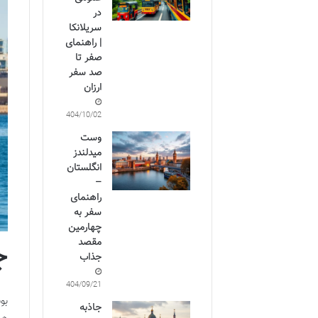
در
سریلانکا
| راهنمای
صفر تا
صد سفر
ارزان
1404/10/02
وست
میدلندز
انگلستان
–
راهنمای
سفر به
چهارمین
ج
مقصد
جذاب
1404/09/21
بو
جاذبه