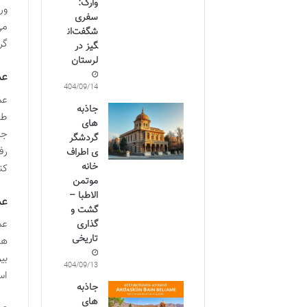
وارک:
ور
سفری
می
شگفت‌ان
گر
گیز در
لرستان
عم
1404/09/14
عم
جاذبه
طب
های
جل
گردشگر
رف
ی اطراف
خانه
کن
موتمن
الاطبا –
عم
گشت و
عم
گذاری
تاریخی
ها
بی
1404/09/13
اس
جاذبه
های