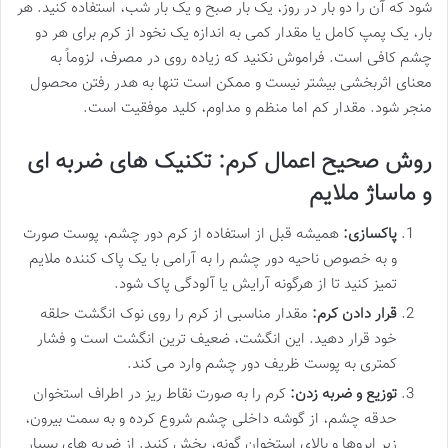
شود که آن را دو بار در روز، یک بار صبح و یک بار شب، استفاده کنید. هر
بار، یک پمپ کامل یا مقدار کمی به اندازه یک نخود از کرم برای هر دو
چشم کافی است. فراموش نکنید که زیاده روی در مصرف، لزوماً به
معنای اثربخشی بیشتر نیست و ممکن است تنها به هدر رفتن محصول
منجر شود. مقدار کم اما منظم و مداوم، کلید موفقیت است.
روش صحیح اعمال کرم: تکنیک های ضربه ای
و ماساژ ملایم
پاکسازی:
همیشه قبل از استفاده از کرم دور چشم، پوست صورت
و به خصوص ناحیه دور چشم را به آرامی با یک پاک کننده ملایم
تمیز کنید تا از هرگونه آرایش یا آلودگی پاک شود.
قرار دادن کرم:
مقدار مناسبی از کرم را روی نوک انگشت حلقه
خود قرار دهید. این انگشت، ضعیف ترین انگشت است و فشار
کمتری به پوست ظریف دور چشم وارد می کند.
توزیع و ضربه زدن:
کرم را به صورت نقاط ریز در اطراف استخوان
حدقه چشم، از گوشه داخلی چشم شروع کرده و به سمت بیرون،
زیر ابروها و بالای استخوان گونه، پخش کنید. از ضربه های بسیار