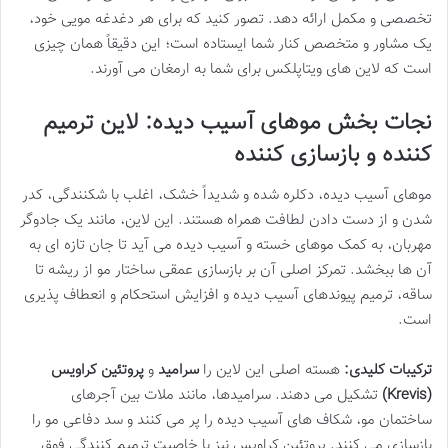
تخصصی و مکمل ارائه دهد. تصور کنید که برای هر دغدغه مویی خود،
یک مشاور و متخصص کنار شما ایستاده است؛ این دقیقاً همان چیزی
است که لاین های ویتاپلکس برای شما به ارمغان می آورند.
نجات بخش موهای آسیب دیده: لاین ترمیم
کننده و بازسازی کننده
موهای آسیب دیده، دکلره شده و شدیداً خشک، اغلب با شکنندگی، کدر
شدن و از دست دادن لطافت همراه هستند. این لاین، مانند یک جادوگر
مهربان، به کمک موهای خسته و آسیب دیده می آید تا جان تازه ای به
آن ها ببخشد. تمرکز اصلی آن بر بازسازی عمقی ساختار مو از ریشه تا
ساقه، ترمیم پیوندهای آسیب دیده و افزایش استحکام و انعطاف پذیری
است.
ترکیبات کلیدی:
هسته اصلی این لاین را
سرامید
و
پروتئین کراویس
(Krevis)
تشکیل می دهند. سرامیدها، مانند ملات بین آجرهای
ساختمان مو، شکاف های آسیب دیده را پر می کنند و سد دفاعی مو را
بازسازی می کنند. پروتئین کراویس نیز با خاصیت ترمیم کنندگی فوق