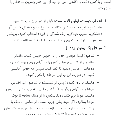
است و با کمی دقت و آگاهی، می توانید از این هنر بهترین شاهکار را
خلق کنید.
انتخاب درست، اولین قدم است:
قبل از هر چیز، باید شامپو،
ماسک و سایر محصولات را متناسب با نوع مو و مشکل خاص آن
(خشکی، آسیب دیدگی، رنگ شدگی و غیره) انتخاب کنید. بروشور
محصول یا توضیحات روی بسته بندی را با دقت مطالعه کنید.
مراحل یک روتین ایده آل:
شامپو:
ابتدا موهای خود را به خوبی خیس کنید. مقدار
مناسبی از شامپوی ویتاپلکس را به آرامی روی پوست سر و
موهایتان ماساژ دهید تا کف کند. سپس به خوبی آبکشی
کنید. در صورت لزوم، این مرحله را تکرار کنید.
ماسک یا نرم کننده:
پس از شستشو با شامپو، آب اضافی
موها را به آرامی بگیرید (با فشار دادن، نه چرخاندن). سپس
ماسک مو یا نرم کننده ویتاپلکس را از میانه ساقه تا نوک
موها بمالید. اگر موهایتان چرب است، از تماس ماسک با
ریشه مو خودداری کنید. اجازه دهید محصول برای مدت زمان
توصیه شده (معمولاً ۳ تا ۵ دقیقه) روی مو بماند.