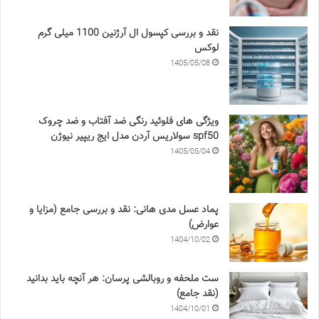
نقد و بررسی کپسول ال آرژنین 1100 میلی گرم
لوکس
1405/05/08
ویژگی های فلوئید رنگی ضد آفتاب و ضد چروک
spf50 سولاریس آردن مدل ایج ریپیر نیوژن
1405/05/04
پماد عسل مدی هانی: نقد و بررسی جامع (مزایا و
عوارض)
1404/10/02
ست ملحفه و روبالشی پرسان: هر آنچه باید بدانید
(نقد جامع)
1404/10/01