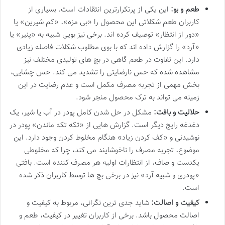
طعم و بو:
این یکی از پرتکرارترین انتقادات است. بسیاری از
کاربران طعم شکلاتی این محصول را «بی مزه»، «کم شیرین» یا
«دور از انتظار» توصیف کرده اند. برخی نیز بویی شبیه به «پنیر» یا
«آرد» را گزارش داده اند که با بوی مطلوب شکلات فاصله زیادی
دارد. این تفاوت در طعم گاهی در بچ های تولیدی مختلف نیز
مشاهده شده که حس نارضایتی را تشدید می کند. حس چشایی،
بخش مهمی از تجربه مصرف مکمل است و عدم رضایت در این
زمینه می تواند به ترک محصول منجر شود.
حلالیت و بافت:
مشکل در حل شدن کامل پودر در آب یا شیر، یک
دغدغه رایج دیگر است. گزارش هایی از «تکه تکه ماندن» پودر در
نوشیدنی و «کف کردن زیاد» هنگام مخلوط کردن وجود دارد. این
موضوع، تجربه مصرف را ناخوشایند می کند، چرا که مخلوطی
یکدست و صاف، از انتظارات اولیه هر مصرف کننده است. بافتی
«پودری و شبیه آرد» نیز در برخی بچ ها توسط کاربران ذکر شده
است.
کیفیت و اصالت:
شاید جدی ترین نگرانی، مربوط به کیفیت و
اصالت محصول باشد. برخی از کاربران تغییر در کیفیت، طعم و