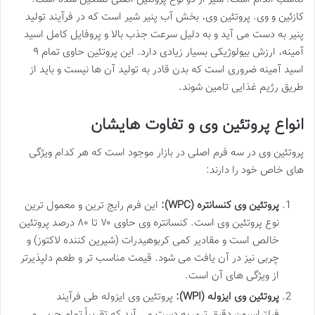
کازئین و وی. پروتئین وی، بخش آب پنیر شیر است که در فرآیند تولید
پنیر به دست می آید و به دلیل سرعت جذب بالا و پروفایل کامل اسید
آمینه، ارزش بیولوژیکی بسیار زیادی دارد. این پروتئین حاوی تمام ۹
اسید آمینه ضروری است که بدن قادر به تولید آن ها نیست و باید از
طریق رژیم غذایی تامین شوند.
انواع پروتئین وی و تفاوت هایشان
پروتئین وی در سه فرم اصلی در بازار موجود است که هر کدام ویژگی
های خاص خود را دارند:
پروتئین وی کنسانتره (WPC):
این فرم رایج ترین و معمول ترین
نوع پروتئین وی است. کنسانتره وی حاوی ۷۰ تا ۸۰ درصد پروتئین
خالص است و مقادیر کمی کربوهیدرات (شیرین کننده لاکتوز) و
چربی نیز در آن یافت می شود. قیمت مناسب تر و طعم دلپذیرتر
از ویژگی های آن است.
پروتئین وی ایزوله (WPI):
پروتئین وی ایزوله طی فرآیند
فیلتراسیون دقیق تری به دست می آید که تقریباً تمام چربی و