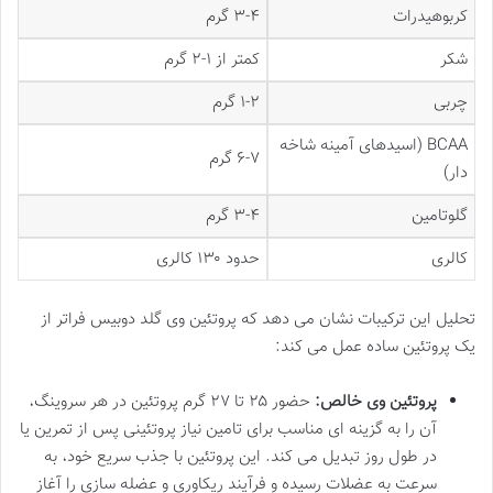
کربوهیدرات
۳-۴ گرم
شکر
کمتر از ۱-۲ گرم
چربی
۱-۲ گرم
BCAA (اسیدهای آمینه شاخه
۶-۷ گرم
دار)
گلوتامین
۳-۴ گرم
کالری
حدود ۱۳۰ کالری
تحلیل این ترکیبات نشان می دهد که پروتئین وی گلد دوبیس فراتر از
یک پروتئین ساده عمل می کند:
پروتئین وی خالص:
حضور ۲۵ تا ۲۷ گرم پروتئین در هر سروینگ،
آن را به گزینه ای مناسب برای تامین نیاز پروتئینی پس از تمرین یا
در طول روز تبدیل می کند. این پروتئین با جذب سریع خود، به
سرعت به عضلات رسیده و فرآیند ریکاوری و عضله سازی را آغاز