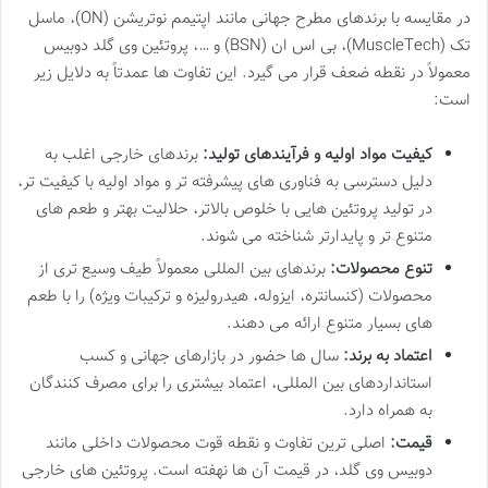
در مقایسه با برندهای مطرح جهانی مانند اپتیمم نوتریشن (ON)، ماسل
تک (MuscleTech)، بی اس ان (BSN) و …، پروتئین وی گلد دوبیس
معمولاً در نقطه ضعف قرار می گیرد. این تفاوت ها عمدتاً به دلایل زیر
است:
کیفیت مواد اولیه و فرآیندهای تولید:
برندهای خارجی اغلب به
دلیل دسترسی به فناوری های پیشرفته تر و مواد اولیه با کیفیت تر،
در تولید پروتئین هایی با خلوص بالاتر، حلالیت بهتر و طعم های
متنوع تر و پایدارتر شناخته می شوند.
تنوع محصولات:
برندهای بین المللی معمولاً طیف وسیع تری از
محصولات (کنسانتره، ایزوله، هیدرولیزه و ترکیبات ویژه) را با طعم
های بسیار متنوع ارائه می دهند.
اعتماد به برند:
سال ها حضور در بازارهای جهانی و کسب
استانداردهای بین المللی، اعتماد بیشتری را برای مصرف کنندگان
به همراه دارد.
قیمت:
اصلی ترین تفاوت و نقطه قوت محصولات داخلی مانند
دوبیس وی گلد، در قیمت آن ها نهفته است. پروتئین های خارجی