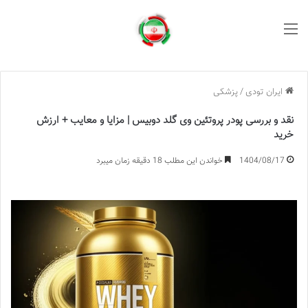
منو
ایران تودی
/
پزشکی
نقد و بررسی پودر پروتئین وی گلد دوبیس | مزایا و معایب + ارزش
خرید
1404/08/17
خواندن این مطلب 18 دقیقه زمان میبرد