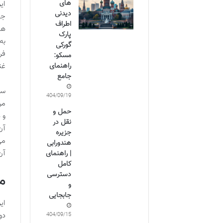
های
ای
دیدنی
جا
اطراف
ها
پارک
به
گورکی
فر
مسکو:
غن
راهنمای
جامع
سف
1404/09/19
مر
حمل و
و 
نقل در
آن
جزیره
می
هندورابی
آن
| راهنمای
کامل
دسترسی
م
و
جابجایی
ای
دو
1404/09/15