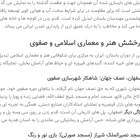
ش های بازسازی شده آن همچنان ابهت و عظمت گذشته را به نمایش می گذا
تی است که برای مقاومت در برابر شرایط سخت آب و هوایی کویر توسعه یافته بو
شمندی مهندسان باستان تبدیل کرده است. قدم زدن در کوچه ها و خانه های 
ده می کند و مخاطب را به درک عمیق تری از پایداری تمدن ایرانی می رساند.
رخشش هنر و معماری اسلامی و صفوی
 از دوران باستان، ایران به مرکزی برای شکوفایی هنر و معماری اسلامی تبدیل 
ری های خیره کننده، گنبدهای فیروزه ای و حیاط های آرامش بخش، تجلیگاه ز
فهان، نصف جهان: شاهکار شهرسازی صفوی
فهان، شهری که به حق نصف جهان نام گرفته، با بناهای دوره صفوی خود، ج
 کاخ عالی قاپو، مسجد امام و مسجد شیخ لطف الله، فضایی زنده و پویا را پدی
ویه های بازار قیصریه و تماشای استادکاران صنایع دستی، همگی به تجربه ای بی
ژگی دیگر
اصفهان، پل های تاریخی آن است؛ قدم زدن بر روی سی وسه پل و پل خ
رپردازی های شبانه، حس آرامش و رمانتیکی بی مانندی را به انسان هدیه می 
جد نصیرالملک شیراز (مسجد صورتی): بازی نور و رنگ