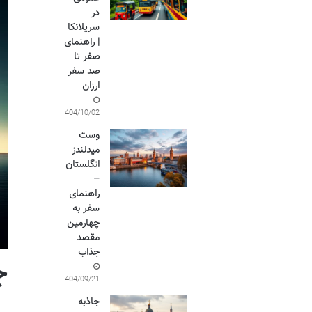
در
سریلانکا
| راهنمای
صفر تا
صد سفر
ارزان
1404/10/02
وست
میدلندز
انگلستان
–
راهنمای
سفر به
چهارمین
مقصد
جذاب
ج
1404/09/21
جاذبه