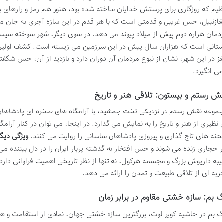
یم که روزگاری برای پرستش خدایان ساخته شده بود، هنوز هم رمز و رازهای بس
ازنبیل، حس غریبی و قدمتی است که با هر قدم در این سازه آجری به جان می ن
دمان هزاره دوم پیش از میلاد پیوند می دهد. در سوی دیگر، شهر سوخته سیست
ستانی است که هزاران سال پیش در این سرزمین می زیسته است. کشف اولی
ز در این شهر، نشان از نبوغ مردمان آن دوران دارد و بازدید از آن، حس شگف
می انگیزد.
ش رستم و بیستون: تلاقی هنر و تاریخ
موعه نقش رستم در نزدیکی تخت جمشید، با آرامگاه های صخره ای پادشاها
 نظیری از هنر و تاریخ را به نمایش می گذارد. در اینجا، می توان در کنار آرا
نه های تاج گذاری و پیروزی پادشاهان ساسانی را روایت می کنند.
ویژگی دیگر
 حجاری زنده می شوند و حس افتخار به گذشته پربار ایران را در دل بیننده می 
یبه داریوش بزرگ و مجسمه هرکول، نه تنها از نظر تاریخی اهمیت فراوانی دارد
ربه ای از تلاقی طبیعت و تمدن را ارائه می دهد.
گ بم: سازه خشتی مقاوم در برابر زمان
گ بم در حاشیه کویر لوت، بزرگترین سازه خشتی جهان، نمادی از استقامت و هنر