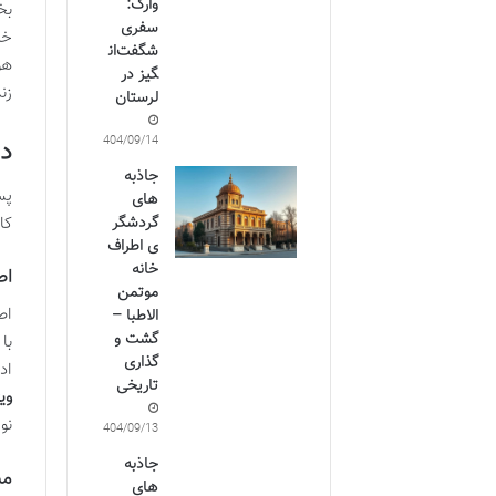
وارک:
بخ
سفری
خش
شگفت‌ان
هو
گیز در
زن
لرستان
1404/09/14
د
جاذبه
پس
های
گردشگر
کا
ی اطراف
خانه
اص
موتمن
اص
الاطبا –
گشت و
با
گذاری
اد
تاریخی
وی
نو
1404/09/13
جاذبه
مس
های