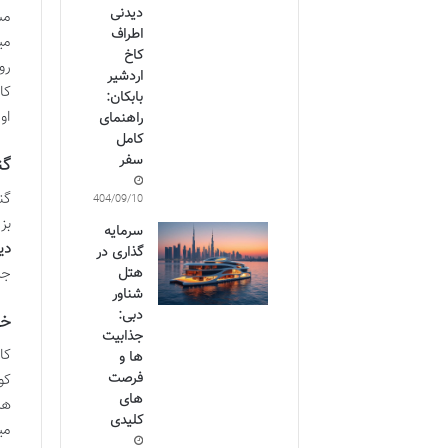
دیدنی
مس
اطراف
می
کاخ
رو
اردشیر
کا
بابکان:
او
راهنمای
کامل
سفر
گن
گن
1404/09/10
بز
سرمایه
دی
گذاری در
جز
هتل
شناور
دبی:
خا
جذابیت
کا
ها و
فرصت
کو
های
هر
کلیدی
می