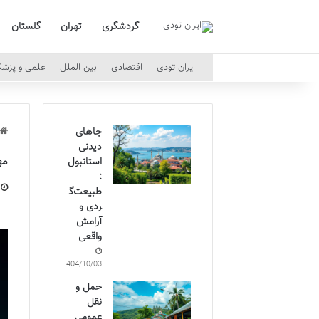
گردشگری
تهران
گلستان
ایران تودی
اقتصادی
بین الملل
علمی و پزش
جاهای
دیدنی
مه
استانبول
:
طبیعت‌گ
ردی و
آرامش
واقعی
1404/10/03
حمل و
نقل
عمومی