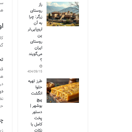
سف
راز
ها
روستای
زرگر: چرا
به آن
او
اروپایی‌تر
ین
کا
روستای
گذ
ایران
می‌گویند
تخ
؟
قد
1404/09/15
ها
طرز تهیه
در
حلوا
دی
انگشت
نظ
پیچ
بوشهر |
حس
دستور
پخت
چغ
کامل با
زی
نکات