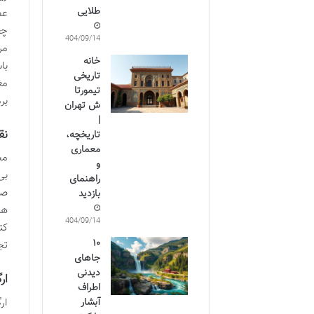
طلایی
عظ
چغ
1404/09/14
مر
خانه
با
تاریخی
مغ
تیمورتا
بر
ش تهران
|
نق
تاریخچه،
معماری
مج
و
بی
راهنمای
صح
بازدید
هر
1404/09/14
کت
۱۰
تج
جاهای
دیدنی
ار
اطراف
ار
آبشار