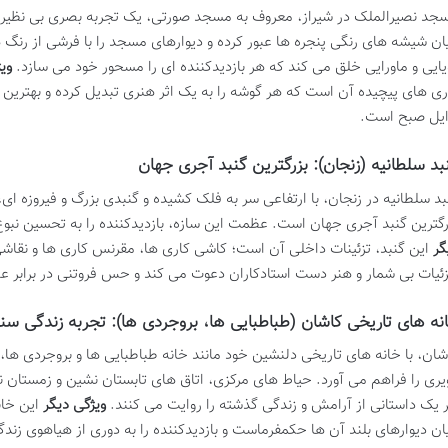
جد نصیرالملک در شیراز، معروف به مسجد صورتی، یک تجربه بصری بی نظیر را ب
ان شیشه های رنگی پنجره ها عبور کرده و دیوارهای مسجد را با فرشی از رنگ ها
یایی و ماورایی خلق می کند که هر بازدیدکننده ای را مسحور خود می سازد.
وی
ری های پیچیده آن است که هر گوشه را به یک اثر هنری تبدیل کرده و بهترین
ایل صبح است.
بد سلطانیه (زنجان): بزرگترین گنبد آجری جهان
بد سلطانیه در زنجان، با ارتفاعی سر به فلک کشیده و گنبدی بزرگ و فیروزه ای
رگترین گنبد آجری جهان است. عظمت این سازه، بازدیدکننده را به تحسین نبو
گر
این گنبد، تزئینات داخلی آن است؛ کاشی کاری ها، مقرنس کاری ها و نقاشی 
ئیات بی شمار و هنر دست استادکاران دعوت می کند و حس فروتنی در برابر عظ
نه های تاریخی کاشان (طباطبایی ها، بروجردی ها): تجربه زندگی سن
شان، با خانه های تاریخی دلنشین خود مانند خانه طباطبایی ها و بروجردی ها
یری را فراهم می آورد. حیاط های مرکزی، اتاق های تابستان نشین و زمستان ن
 یک داستانی از آرامش و زندگی گذشته را روایت می کنند.
ویژگی دیگر
این خا
ان دیوارهای بلند آن ها حکمفرماست و بازدیدکننده را به دوری از هیاهوی زن