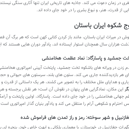
ری در زمان دعوت می کند. جاذبه های تاریخی ایران تنها آثاری سنگی نیستن
یی از قدرت، هنر، و نبوغ بشری را در خود جای داده اند.
ج شکوه ایران باستان
وش در میراث ایران باستان، مانند باز کردن کتابی کهن است که هر برگ آن فصل
شت هزاران سال همچنان استوار ایستاده اند، یادآور دوران هایی هستند که 
ت جمشید و پاسارگاد: نماد عظمت هخامنشی
م زدن در ویرانه های باشکوه تخت جمشید، پایتخت آیینی امپراتوری هخامنش
ی هر بازدیدکننده جاری می کند. ستون های بلند، سرستون های حیوانی و حج
باری و هدایای ملل مختلف را به تصویر می کشند، هر یک داستانی از قدرت و 
گر
این مکان، نمادگرایی های پنهان در نقوش آن است؛ هر نقش برجسته و هر 
م جهانی هخامنشی را در خود جای داده است. پاسارگاد، اولین پایتخت و آرامگ
 احترام و شکوهی آرام را منتقل می کند و یادآور بنیان گذار امپراتوری است.
ازنبیل و شهر سوخته: رمز و راز تمدن های فراموش شده
گورات چغازنبیل در خوزستان، با معماری پلکانی و ابهت خاص خود، پنجره ای به