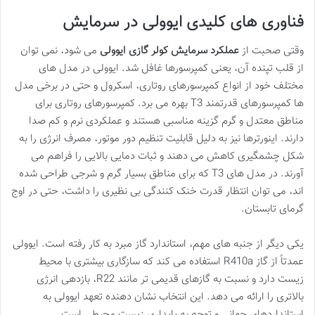
فناوری های کلیدی ایوولی در سرمایش
وقتی صحبت از
عملکرد سرمایش کولر گازی ایوولی
می شود، نمی توان
از قلب تپنده آن، یعنی کمپرسورها غافل شد. ایوولی در مدل های
مختلف خود از انواع کمپرسورهای روتاری، اسکرول و حتی در برخی مدل
ها کمپرسورهای قدرتمند T3 بهره می برد. کمپرسورهای روتاری برای
مناطق معتدل و گرم گزینه مناسبی هستند و عملکردی نرم و کم صدا
دارند. اینورترها نیز به دلیل قابلیت تنظیم دور موتور، مصرف انرژی را به
شکل چشمگیری کاهش می دهند و ثبات دمایی بالایی را فراهم می
آورند. در مدل های T3 که برای مناطق بسیار گرم و شرجی طراحی شده
اند، می توان انتظار قدرت خنک کنندگی بی نظیری را داشت، حتی در اوج
گرمای تابستان.
یکی دیگر از جنبه های مهم، استاندارد گاز مبرد به کار رفته است. ایوولی
عمدتاً از گاز R410a استفاده می کند که سازگاری بیشتری با محیط
زیست دارد و نسبت به گازهای قدیمی تر مانند R22، بازدهی انرژی
بالاتری را ارائه می دهد. این انتخاب نشان دهنده تعهد ایوولی به
استانداردهای جهانی و توجه به پایداری زیست محیطی است.