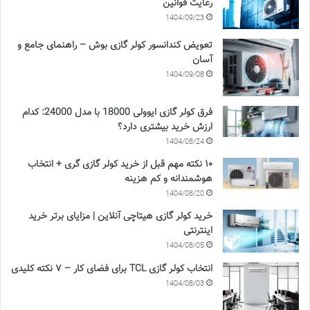
رعایت قوانین
1404/09/23
تعویض کندانسور کولر گازی بوش – راهنمای جامع و
آسان
1404/09/08
فرق کولر گازی ایوولی 18000 با مدل 24000: کدام
ارزش خرید بیشتری دارد؟
1404/08/24
۱۰ نکته مهم قبل از خرید کولر گازی گری + انتخاب
هوشمندانه و کم هزینه
1404/08/20
خرید کولر گازی هیتاچی آنلاین | مزایای برتر خرید
اینترنتی
1404/08/05
انتخاب کولر گازی TCL برای فضای کار – ۷ نکته کلیدی
1404/08/03