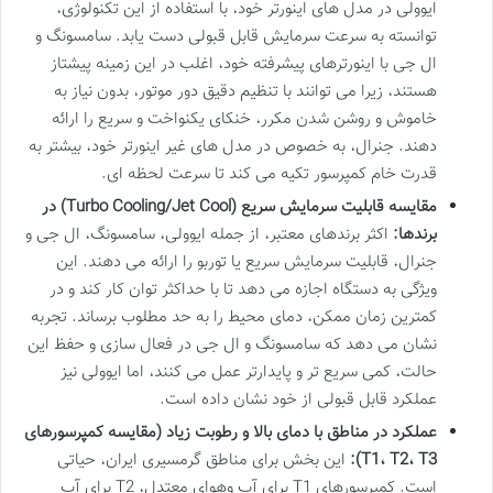
ایوولی در مدل های اینورتر خود، با استفاده از این تکنولوژی،
توانسته به سرعت سرمایش قابل قبولی دست یابد. سامسونگ و
ال جی با اینورترهای پیشرفته خود، اغلب در این زمینه پیشتاز
هستند، زیرا می توانند با تنظیم دقیق دور موتور، بدون نیاز به
خاموش و روشن شدن مکرر، خنکای یکنواخت و سریع را ارائه
دهند. جنرال، به خصوص در مدل های غیر اینورتر خود، بیشتر به
قدرت خام کمپرسور تکیه می کند تا سرعت لحظه ای.
مقایسه قابلیت سرمایش سریع (Turbo Cooling/Jet Cool) در
برندها:
اکثر برندهای معتبر، از جمله ایوولی، سامسونگ، ال جی و
جنرال، قابلیت سرمایش سریع یا توربو را ارائه می دهند. این
ویژگی به دستگاه اجازه می دهد تا با حداکثر توان کار کند و در
کمترین زمان ممکن، دمای محیط را به حد مطلوب برساند. تجربه
نشان می دهد که سامسونگ و ال جی در فعال سازی و حفظ این
حالت، کمی سریع تر و پایدارتر عمل می کنند، اما ایوولی نیز
عملکرد قابل قبولی از خود نشان داده است.
عملکرد در مناطق با دمای بالا و رطوبت زیاد (مقایسه کمپرسورهای
T1، T2، T3):
این بخش برای مناطق گرمسیری ایران، حیاتی
است. کمپرسورهای T1 برای آب وهوای معتدل، T2 برای آب