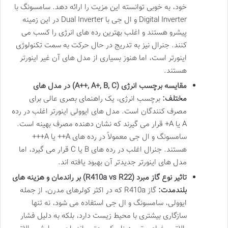
خود، به خوبی توانسته این مزیت را ارائه دهد. سامسونگ با
Digital Inverter و ال جی با Dual Inverter در این زمینه
پیشرو هستند و اغلب بهترین رده های انرژی را کسب می
کنند. جنرال نیز به تدریج در حال حرکت به سمت تکنولوژی
اینورتر است، اما هنوز بسیاری از مدل های آن غیر اینورتر
هستند.
مقایسه برچسب انرژی (A++, A+, B, C) در مدل های
مختلف:
برچسب انرژی، یک راهنمای بصری عالی برای
مصرف کنندگان است. مدل های ایوولی اینورتر اغلب در رده
A یا A+ قرار می گیرند که نشان دهنده مصرف بهینه است.
سامسونگ و ال جی معمولاً در رده های A++ یا A+++
هستند. جنرال اغلب در رده های B یا C قرار می گیرد، اما
مدل های اینورتر جدیدتر آن بهبود یافته اند.
تاثیر نوع گاز مبرد (R410a vs R22) بر راندمان و هزینه های
بلندمدت:
گاز R410a که در اکثر کولرهای مدرن، از جمله
ایوولی، سامسونگ و ال جی استفاده می شود، نه تنها
سازگاری بیشتری با محیط زیست دارد، بلکه به دلیل فشار