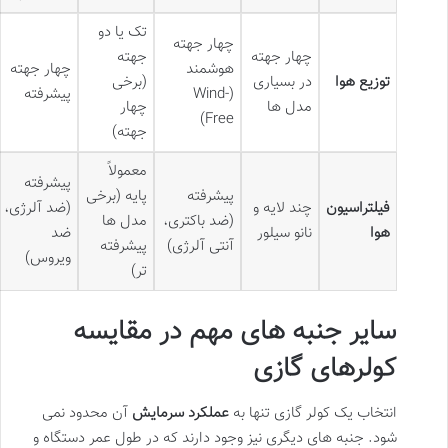
تک یا دو
چهار جهته
چهار جهته
جهته
هوشمند
چهار جهته
توزیع هوا
در بسیاری
(برخی
(Wind-
پیشرفته
مدل ها
چهار
Free)
جهته)
معمولاً
پیشرفته
پیشرفته
پایه (برخی
فیلتراسیون
چند لایه و
(ضد آلرژی،
(ضد باکتری،
مدل ها
هوا
نانو سیلور
ضد
آنتی آلرژی)
پیشرفته
ویروس)
تر)
سایر جنبه های مهم در مقایسه
کولرهای گازی
انتخاب یک کولر گازی تنها به
عملکرد سرمایش
آن محدود نمی
شود. جنبه های دیگری نیز وجود دارند که در طول عمر دستگاه و