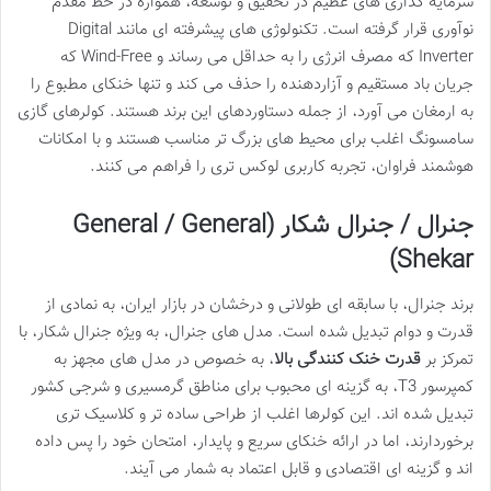
سرمایه گذاری های عظیم در تحقیق و توسعه، همواره در خط مقدم
نوآوری قرار گرفته است. تکنولوژی های پیشرفته ای مانند Digital
Inverter که مصرف انرژی را به حداقل می رساند و Wind-Free که
جریان باد مستقیم و آزاردهنده را حذف می کند و تنها خنکای مطبوع را
به ارمغان می آورد، از جمله دستاوردهای این برند هستند. کولرهای گازی
سامسونگ اغلب برای محیط های بزرگ تر مناسب هستند و با امکانات
هوشمند فراوان، تجربه کاربری لوکس تری را فراهم می کنند.
جنرال / جنرال شکار (General / General
Shekar)
برند جنرال، با سابقه ای طولانی و درخشان در بازار ایران، به نمادی از
قدرت و دوام تبدیل شده است. مدل های جنرال، به ویژه جنرال شکار، با
تمرکز بر
قدرت خنک کنندگی بالا
، به خصوص در مدل های مجهز به
کمپرسور T3، به گزینه ای محبوب برای مناطق گرمسیری و شرجی کشور
تبدیل شده اند. این کولرها اغلب از طراحی ساده تر و کلاسیک تری
برخوردارند، اما در ارائه خنکای سریع و پایدار، امتحان خود را پس داده
اند و گزینه ای اقتصادی و قابل اعتماد به شمار می آیند.