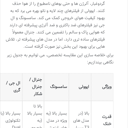
گردوغبار، آلرژن ها و حتی بوهای نامطبوع را از هوا حذف
کنند. ایوولی از فیلترهای چند لایه و نانو بهره می برد که به
بهبود کیفیت هوای خروجی کمک می کند. سامسونگ و ال
جی نیز فیلترهای ضد باکتری و ضد آلرژی پیشرفته ای دارند
که هوایی پاک و سالم را تضمین می کنند. جنرال معمولاً
فیلترهای ساده تری دارد، اما در مدل های پیشرفته تر، تلاش
هایی برای بهبود این بخش نیز صورت گرفته است.
برای خلاصه سازی این مقایسه تخصصی، می توانیم به جدول زیر
نگاهی بیندازیم:
جنرال /
ال جی /
ویژگی
ایوولی
سامسونگ
جنرال
گری
شکار
بالا تا
بالا (در
بسیار بالا (به
بسیار بالا
بسیار بالا (با
قدرت
مدل های
ویژه در مدل
(به
تکنولوژی
خنک
T3 بسیار
های اینورتر
خصوص
Dual