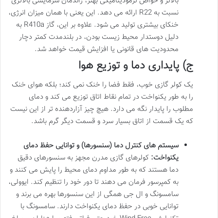
بالاتر و خواص ترمودینامیکی بهتر، راندمان سرمایشی بالاتری
نسبت به R22 ارائه می دهد. این یعنی با همان میزان انرژی،
خنکای بیشتری تولید می شود. علاوه بر این، گاز R410a به
دلیل دوستدار محیط زیست بودن، در بلندمدت کمتر دچار
محدودیت های قانونی یا افزایش قیمت خواهد شد.
ج) پایداری دما و توزیع هوا
یک کولر گازی خوب، فقط فضا را خنک نمی کند؛ بلکه هوای خنک
را به طور یکنواخت در تمام نقاط اتاق توزیع می کند و دمای
مطلوب را پایدار نگه می دارد. هیچ چیز آزاردهنده تر از این نیست
که یک قسمت از اتاق بسیار سرد و قسمت دیگر گرم باشد.
سیستم های کنترل دما (سنسورها) و توانایی حفظ دمای
یکنواخت:
کولرهای گازی مدرن مجهز به سنسورهای دقیق
دما هستند که به طور مداوم دمای محیط را پایش می کنند و
به کمپرسور فرمان می دهند تا دور خود را تنظیم کند. ایوولی،
سامسونگ و ال جی همگی از این سنسورها بهره می برند و
توانایی خوبی در حفظ دمای یکنواخت دارند. سامسونگ با