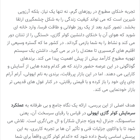
تجربه خنکای مطبوع در روزهای گرم، نه تنها یک نیاز، بلکه آرزویی
شیرین است که می تواند کیفیت زندگی را به شکل چشمگیری ارتقا
بخشد. تصور کنید بعد از یک روز طولانی و طاقت فرسا، وارد خانه ای
شوید که هوای آن با خنکای دلنشین کولر گازی، خستگی را از تنتان دور
می کند و نشاط را به شما بازمی گرداند. در کشور ما که گستره وسیعی از
اقلیم های گرمسیری تا معتدل را در بر می گیرد، داشتن یک سیستم
تهویه مطبوع کارآمد بیش از پیش اهمیت پیدا می کند. برندهای
گوناگونی در این عرصه حضور دارند که هر کدام وعده هایی از آسایش و
کارایی می دهند. اما در این بازار پررقابت، برندی به نام ایوولی، آرام آرام
جای پای خود را باز کرده و با قیمتی رقابتی، در کنار غول های قدیمی تر
بازار خودنمایی می کند.
هدف اصلی از این بررسی، ارائه یک نگاه جامع و بی طرفانه به
عملکرد
سرمایش کولر گازی ایوولی
در قیاس با رقبای سرسخت آن، یعنی
سامسونگ، جنرال (به ویژه جنرال شکار) و ال جی/گری است. تلاش می
شود تا با واکاوی جزئیات فنی و تأثیر آن ها بر تجربه کاربری، به این
پرسش اساسی پاسخ داده شود که «کدام کولر گازی واقعاً برای شما