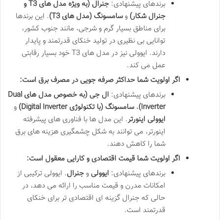
برندهای پیشنهادی:
جنرال (به ویژه مدل های T3 و
جنرال شکار)
و
سامسونگ (مدل های T3)
. این برندها
برای مناطق بسیار گرم و شرجی، مانند جنوب کشور،
توانایی بی نظیری در تولید خنکای قدرتمند و پایدار
دارند. ایوولی نیز در مدل های T3 خود بسیار رقابتی
عمل می کند.
اگر اولویت شما حداکثر صرفه جویی در مصرف برق است:
برندهای پیشنهادی:
ال جی (به خصوص مدل های Dual
Inverter)
،
سامسونگ (با تکنولوژی Digital Inverter)
و
ایوولی اینورتر
. این مدل ها با فناوری های پیشرفته
اینورتر، می توانند به شکل چشمگیری هزینه های برق
شما را کاهش دهند.
اگر اولویت شما قیمت اقتصادی و کارایی معقول است:
برندهای پیشنهادی:
ایوولی
و
جنرال
. ایوولی ترکیبی از
امکانات مدرن و قیمت مناسب را ارائه می دهد، در
حالی که جنرال گزینه ای اقتصادی تر برای خنکای
قدرتمند است.