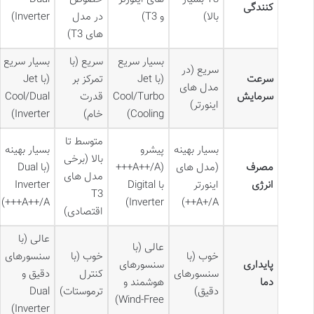
کنندگی
بالا)
و T3)
در مدل
Inverter)
های T3)
بسیار سریع
سریع (با
بسیار سریع
سریع (در
سرعت
(با Jet
تمرکز بر
(با Jet
مدل های
سرمایش
Cool/Turbo
قدرت
Cool/Dual
اینورتر)
Cooling)
خام)
Inverter)
متوسط تا
بسیار بهینه
پیشرو
بسیار بهینه
بالا (برخی
مصرف
(مدل های
(A++/A+++
(با Dual
مدل های
انرژی
اینورتر
با Digital
Inverter
T3
A++/A+++)
Inverter)
A+/A++)
اقتصادی)
عالی (با
عالی (با
خوب (با
خوب (با
سنسورهای
پایداری
سنسورهای
سنسورهای
کنترل
دقیق و
دما
هوشمند و
دقیق)
ترموستات)
Dual
Wind-Free)
Inverter)