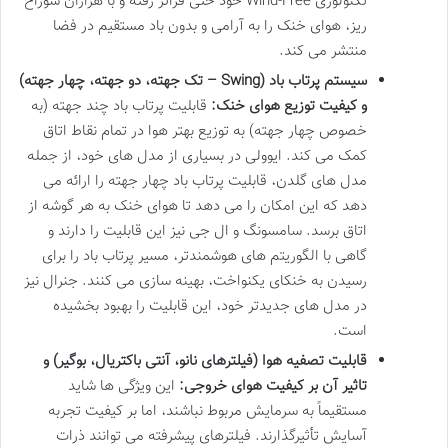
تکنولوژی Wind-Free خود حتی فراتر رفته و با هزاران سوراخ
ریز، هوای خنک را به آرامی و بدون باد مستقیم در فضا
منتشر می کند.
سیستم پرتاب باد (Swing – تک جهته، دو جهته، چهار جهته)
و کیفیت توزیع هوای خنک:
قابلیت پرتاب باد چند جهته (به
خصوص چهار جهته) به توزیع بهتر هوا در تمام نقاط اتاق
کمک می کند. ایوولی در بسیاری از مدل های خود، از جمله
مدل های گلدن، قابلیت پرتاب باد چهار جهته را ارائه می
دهد که این امکان را می دهد تا هوای خنک به هر گوشه از
اتاق برسد. سامسونگ و ال جی نیز این قابلیت را دارند و
گاهی با الگوریتم های هوشمندتر، مسیر پرتاب باد را برای
رسیدن به خنکای یکنواخت، بهینه سازی می کنند. جنرال نیز
در مدل های جدیدتر خود، این قابلیت را بهبود بخشیده
است.
قابلیت تصفیه هوا (فیلترهای نانو، آنتی باکتریال، بوگیر) و
تاثیر آن بر کیفیت هوای خروجی:
این ویژگی ها شاید
مستقیماً به سرمایش مربوط نباشند، اما بر کیفیت تجربه
آسایش تأثیرگذارند. فیلترهای پیشرفته می توانند ذرات