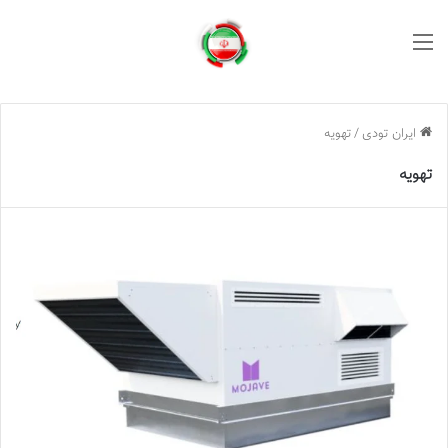
منو
ایران تودی
/
تهویه
تهویه