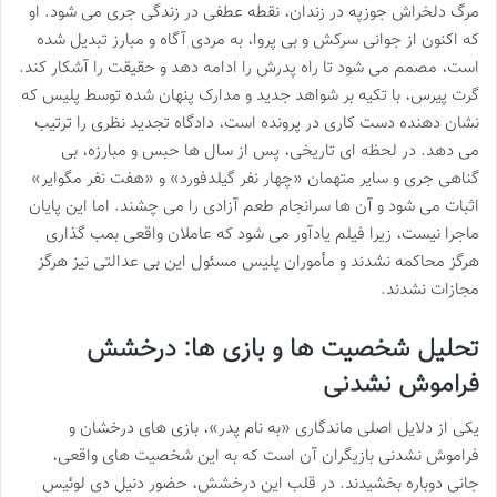
مرگ دلخراش جوزپه در زندان، نقطه عطفی در زندگی جری می شود. او
که اکنون از جوانی سرکش و بی پروا، به مردی آگاه و مبارز تبدیل شده
است، مصمم می شود تا راه پدرش را ادامه دهد و حقیقت را آشکار کند.
گرت پیرس، با تکیه بر شواهد جدید و مدارک پنهان شده توسط پلیس که
نشان دهنده دست کاری در پرونده است، دادگاه تجدید نظری را ترتیب
می دهد. در لحظه ای تاریخی، پس از سال ها حبس و مبارزه، بی
گناهی جری و سایر متهمان «چهار نفر گیلدفورد» و «هفت نفر مگوایر»
اثبات می شود و آن ها سرانجام طعم آزادی را می چشند. اما این پایان
ماجرا نیست، زیرا فیلم یادآور می شود که عاملان واقعی بمب گذاری
هرگز محاکمه نشدند و مأموران پلیس مسئول این بی عدالتی نیز هرگز
مجازات نشدند.
تحلیل شخصیت ها و بازی ها: درخشش
فراموش نشدنی
یکی از دلایل اصلی ماندگاری «به نام پدر»، بازی های درخشان و
فراموش نشدنی بازیگران آن است که به این شخصیت های واقعی،
جانی دوباره بخشیدند. در قلب این درخشش، حضور دنیل دی لوئیس