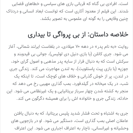
است، افرادی بی گناه که قربانی بازی های سیاسی و خطاهای قضایی
شدند. این فیلم از معدود آثاری است که توانست ابعاد انسانی و دردناک
چنین وقایعی را به گونه ای ملموس به تصویر بکشد.
خلاصه داستان: از بی پرواگی تا بیداری
روایت «به نام پدر» در دهه ۷۰ میلادی، در بلفاست ایرلند شمالی، آغاز
می شود. جری کانلن (با بازی دنیل دی لوئیس)، جوانی بی قیدوبند و
سرکش است که به دنبال فرار از سایه پدر مذهبی و اصول گرای خود،
جوزپه (با بازی پیت پاستلویت)، به لندن مهاجرت می کند. زندگی جری
در لندن، پر از خوش گذرانی و خلاف های کوچک است، تا اینکه یک
شب، در یک میخانه در گیلدفورد، بمب گذاری مهیبی رخ می دهد که
منجر به کشته شدن چهار سرباز بریتانیایی و یک غیرنظامی می شود. این
حادثه، زندگی جری و خانواده اش را برای همیشه دگرگون می کند.
جری به اشتباه و تحت فشار شدید پلیس بریتانیا، که به دنبال یافتن
عاملان اصلی بمب گذاری است، دستگیر می شود. او در بازجویی های
وحشیانه و غیرانسانی، ناچار به اعتراف اجباری می شود. این اعتراف