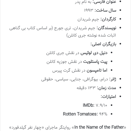
عنوان فارسی:
به نام پدر
سال ساخت:
۱۹۹۳
کارگردان:
جیم شریدان
نویسندگان:
جیم شریدان، تری جورج (بر اساس کتاب بی گناهی
اثبات شده نوشته جری کانلن)
بازیگران اصلی:
دنیل دی لوئیس
در نقش جری کانلن
پیت پاستلویت
در نقش جوزپه کانلن
اما تامپسون
در نقش گرت پیرس
ژانر:
درام، بیوگرافی، جنایی، سیاسی، حقوقی
مدت زمان:
۱۳۳ دقیقه
امتیازات:
IMDb:
۷.۹/۱۰
Rotten Tomatoes:
۹۴%
«
In the Name of the Father
» روایتگر ماجرای «چهار نفر گیلدفورد»