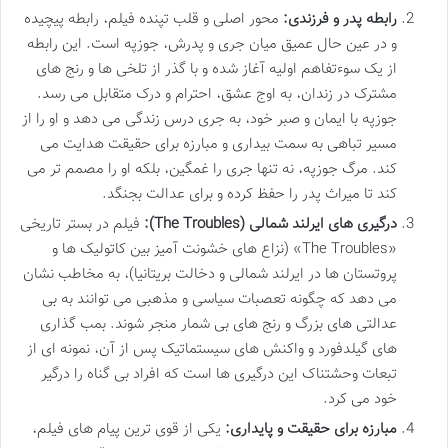
رابطه پدر و فرزندی:
محور اصلی و قلب تپنده فیلم، رابطه پیچیده
و در عین حال عمیق میان جری و پدرش، جوزپه است. این رابطه
از یک سوءتفاهم اولیه آغاز شده و با گذر از تلخی ها و رنج های
مشترک در زندان، به اوج عشق، احترام و درک متقابل می رسد.
جوزپه با ایمان و صبر خود، به جری درس زندگی می دهد و او را از
مسیر تباهی به سمت بیداری و مبارزه برای حقیقت هدایت می
کند. مرگ جوزپه، نه تنها جری را غمگین، بلکه او را مصمم تر می
کند تا میراث پدر را حفظ کرده و برای عدالت بجنگد.
درگیری های ایرلند شمالی (The Troubles):
فیلم در بستر تاریخی
«The Troubles» (نزاع های خشونت آمیز بین کاتولیک ها و
پروتستان ها در ایرلند شمالی و دخالت بریتانیا)، به مخاطب نشان
می دهد که چگونه تعصبات سیاسی و مذهبی می توانند به بی
عدالتی های بزرگ و رنج های بی شمار منجر شوند. بمب گذاری
های گیلدفورد و واکنش های سیستماتیک پس از آن، نمونه ای از
تبعات وحشتناک این درگیری ها است که افراد بی گناه را درگیر
خود می کرد.
مبارزه برای حقیقت و پایداری:
یکی از قوی ترین پیام های فیلم،