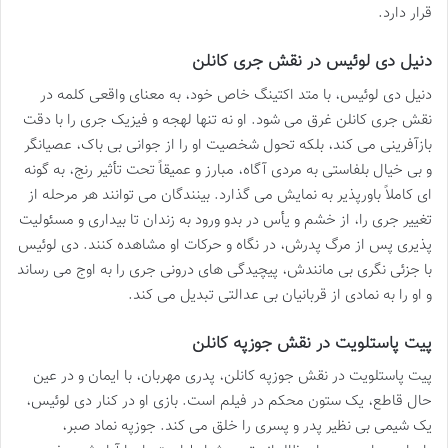
قرار دارد.
دنیل دی لوئیس در نقش جری کانلن
دنیل دی لوئیس، با متد اکتینگ خاص خود، به معنای واقعی کلمه در
نقش جری کانلن غرق می شود. او نه تنها لهجه و فیزیک جری را با دقت
بازآفرینی می کند، بلکه تحول شخصیت او را از جوانی بی باک، عصیانگر
و بی خیال بلفاستی به مردی آگاه، مبارز و عمیقاً تحت تأثیر رنج، به گونه
ای کاملاً باورپذیر به نمایش می گذارد. بینندگان می توانند هر مرحله از
تغییر جری را، از خشم و یأس در بدو ورود به زندان تا بیداری و مسئولیت
پذیری پس از مرگ پدرش، در نگاه و حرکات او مشاهده کنند. دی لوئیس
با جزئی نگری بی مانندش، پیچیدگی های درونی جری را به اوج می رساند
و او را به نمادی از قربانیان بی عدالتی تبدیل می کند.
پیت پاستلویت در نقش جوزپه کانلن
پیت پاستلویت در نقش جوزپه کانلن، پدری مهربان، با ایمان و در عین
حال قاطع، یک ستون محکم در فیلم است. بازی او در کنار دی لوئیس،
یک شیمی بی نظیر پدر و پسری را خلق می کند. جوزپه نماد صبر،