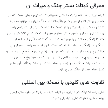
معرفی کوتاه: بستر جنگ و میراث آن
فیلم ایرانی «به نام پدر» داستان «مهتاب»، دختری جوان است که در
کودکی بر اثر انفجار مین های باقیمانده از جنگ ایران و عراق، مجروح
شده و بخشی از پاهایش را از دست داده است. پدر او، «مرتضی»،
رزمنده ای سابق و مأمور خنثی سازی مین است که تمام تلاشش را می
کند تا زندگی دخترش را بهبود بخشد، اما گذشته جنگی او سایه ای
سنگین بر زندگی خانواده انداخته است. این فیلم به رابطه عمیق و پر
چالش پدر و دختر می پردازد که هر دو از زخم های جنگ، چه جسمی و
چه روحی، رنج می برند. حاتمی کیا در این اثر، به موضوع حساس و
دردناک میراث جنگ، به ویژه مین های خفته در خاک و تأثیر آن ها بر
نسل های بعد از جنگ می پردازد.
تفاوت های کلیدی با نسخه بین المللی
علی رغم اشتراک در عنوان، دو فیلم «به نام پدر» از نظر بستر، ژانر و
پیام اصلی، تفاوت های بنیادینی دارند: