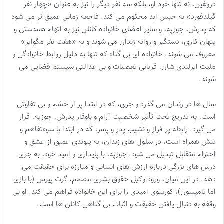
دروغین، نه تنها خود او، بلکه سه نفر دیگر را نیز به عنوان «چهار نفر
گیلدفورد» به حبس ابد محکوم می کند. فاجعه زمانی عمیق تر می شود
که پدرش، جوزپه، و سایر اعضای خانواده کانلن نیز به اتهام همدستی و
پنهان کاری، دستگیر و روانه زندان می شوند و به «هفت نفر مگوایر»
معروف می شوند. خانواده ای بی گناه که تنها به دلیل روابط خانوادگی و
ملیت ایرلندی شان، قربانی تعصبات و بی عدالتی سیستم قضایی می
شوند.
سال ها در زندان می گذرد و جری، که در ابتدا پر از خشم و بی تفاوتی
است، به تدریج تحت تأثیر شخصیت آرام و باوقار پدرش، جوزپه، قرار
می گیرد. رابطه پر فراز و نشیب پدر و پسر، که در ابتدا با سوءتفاهم و
تنش همراه است، در سلول های زندان، به پیوندی عمیق از عشق و
احترام متقابل تبدیل می شود. جوزپه، با پایداری و امید خود، به جری
درس های بزرگی درباره ارزش های انسانی و مبارزه برای حقیقت می
دهد. در این میان، ورود وکیل حقوق بشری مصمم، گرت پیرس (با بازی
اما تامپسون)، کورسوی امیدی را برای این خانواده فراهم می کند. او بی
وقفه به دنبال یافتن حقیقت و اثبات بی گناهی کانلن ها است.