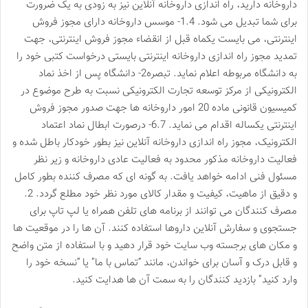
داروخانه دارید، راه اندازی داروخانه آنلاین نیز به زودی به یک ضرورت
برای شما تبدیل می شود. 1.4- موسس داروخانه دارای مجوز فروش
اینترنتی، می بایست یکماه قبل از انقضاء مجوز فروش اینترنتی، جهت
تمدید مجوز راه اندازی داروخانه اینترنتی بایستی درخواست کتبی خود را
به دانشگاه مربوطه اعلام نماید. تبصره2- دانشگاه پس از اخذ نماد
الکترونیکی از مرکز توسعه تجارت الکترونیکی نسبت به طرح موضوع در
کمیسیون قانونی ماده 20 امور داروخانه ها جهت صدور مجوز فروش
اینترنتی یکساله اقدام می نماید. 6.7- درصورت ابطال نماد اعتماد
الکترونیک، مجوز راه اندازی داروخانه آنلاین نیز بطور خودکار باطل شده و
فعالیت داروخانه مذکور محدود به فعالیت عادی داروخانه و زیر نظر
مسئول فنی ادامه خواهد یافت. به گونه ای که مصرف کننده بطور کامل
و دقیق از ماهیت، کیفیت و مقدار کالای مورد نظر خود مطلع گردد. 2.
مصرف کنندگان می توانند از برنامه های تلفن همراه یا لپ تاپ برای
جستجوی و سفارش آنلاین داروها استفاده کنند. آن ها را در موقعیت ها
و مکان های برجسته وب سایت خود قرار دهید و با استفاده از متن واضح
و قابل درک و آسان برای خواندن، مانند “تماس با ما” یا “نسخه خود را
وارد کنید” بازدید کنندگان را به سمت آن ها هدایت کنید.