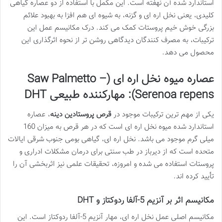
استاندارد شده آن نهفته است. این مکمل با استفاده از دو عصاره گیاهی
کلیدی، یعنی نخل اره ای و گزنه، به شیوه ای هم افزا به بهبود علائم
بزرگی خوش خیم پروستات کمک می کند. درک مکانیسم عمل این
ترکیبات، به مصرف کنندگان دیدگاهی روشن تر از نحوه اثرگذاری این
محصول می دهد.
عصاره میوه نخل اره ای (Saw Palmetto –
Serenoa repens): مهارکننده طبیعی DHT
یکی از مهم ترین ترکیبات موجود در
قرص پروستادین دینه
، عصاره
استاندارد شده میوه نخل اره ای است که در هر قرص به میزان 160
میلی گرم موجود می باشد. نخل اره ای، گیاهی بومی جنوب شرقی ایالات
متحده است که از دیرباز در طب سنتی برای درمان مشکلات ادراری و
پروستات استفاده می شده و امروزه، تحقیقات علمی نیز اثربخشی آن را
تأیید کرده اند.
مکانیسم اثر بر آنزیم 5-آلفا ردوکتاز و DHT
مکانیسم اصلی عمل نخل اره ای، مهار آنزیم 5-آلفا ردوکتاز است. این