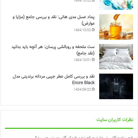
1404/10/02
پماد عسل مدی هانی: نقد و بررسی جامع (مزایا و
عوارض)
1404/10/02
ست ملحفه و روبالشی پرسان: هر آنچه باید بدانید
(نقد جامع)
1404/10/01
نقد و بررسی کامل عطر جیبی مردانه برندینی مدل
Encre Black
1404/09/22
نظرات کاربران سایت
خجسته دوگانی
در
علت جرقه نزدن فندک گاز رومیزی چیست؟