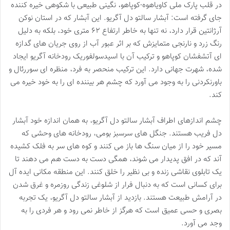
در قلب پارک ملی کاویاهوه-کوپاهو، نگینی طبیعی با شکوهی خیره کننده
جای گرفته است: آبشار سالتو دل آگریو. این آبشار که در استان نوکن
آرژانتین قرار دارد، نه تنها به خاطر ارتفاع ۶۲ متری خود، بلکه به دلیل
رنگ زرد و نارنجی متمایزش که بر اثر عبور آب از روی جریان های گدازه
ای آتشفشان کوپاهو و ترکیب آن با اسیدسولفوریک رودخانه آگریو ایجاد
شده، شهرت جهانی دارد. این ترکیب منحصر به فرد، منظره ای سوررئال و
باورنکردنی را به وجود می آورد که چشم هر بیننده ای را به خود خیره می
کند.
چشم اندازهای اطراف آبشار سالتو دل آگریو، به همان اندازه خود آبشار
دل فریب هستند. جنگل های سرسبز بومی، رودخانه های وحشی که
مسیر خود را از میان سنگ ها باز می کنند و کوه های سر به فلک کشیده
آند که در افق پدیدار می شوند، همگی دست به دست هم می دهند تا
یک تابلوی نقاشی زنده و بی نظیر را خلق کنند. این منطقه مکانی ایده آل
برای کسانی است که به دنبال فرار از شلوغی زندگی روزمره و غرق شدن
در آرامش طبیعت هستند. بازدید از آبشار سالتو دل آگریو، یک تجربه
بصری و حسی عمیق است که هرگز از خاطر نمی رود و هر فردی را به
وجد می آورد.