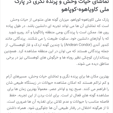
تماشای حیات وحش و پرنده نگری در پارک
ملی کاویاهوه-کوپاهو
پارک ملی کاویاهوه-کوپاهو، میزبان گونه های متنوعی از حیات وحش
است که تماشای آن ها می تواند تجربه ای دلنشین باشد. در طول پیاده
روی ها، ممکن است با پرندگان بومی منطقه پاتاگونیا و آند روبرو شوید
که با آوازهای دلنشین خود، سکوت طبیعت را می شکنند. پرندگانی مانند
کندور آندی (Andean Condor) یا چندین گونه اردک و غاز کوهستانی، از
جمله پرندگانی هستند که می توان در این منطقه مشاهده کرد. همچنین
پستانداران کوچکی نظیر روباه ها و خرگوش های کوهستانی نیز در برخی
مناطق دیده می شوند.
بهترین مکان ها برای پرنده نگری و تماشای حیات وحش، مسیرهای آرام
و کم تراکم هستند که امکان مشاهده حیوانات در زیستگاه طبیعی شان
را فراهم می کنند. صبح زود و اواخر عصر، معمولاً بهترین زمان ها برای
مشاهده گونه های فعال تر است. برای لذت بردن از این تجربه، حفظ
فاصله مناسب با حیوانات و عدم تلاش برای تغذیه آن ها ضروری است،
تا از هرگونه اختلال در رفتار طبیعی آن ها جلوگیری شود. همراه داشتن