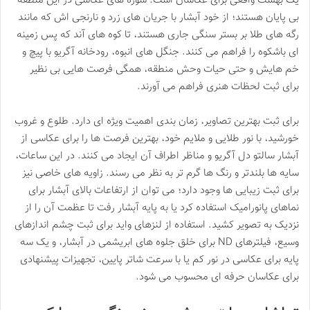
یک بهشت واقعی برای عکاسان است. سوژه های عکاسی در این منطقه
بی پایان هستند؛ از خود آبشار با جریان های زرد و نارنجی اش که مانند
رگه های طلا بر بستر سنگی جاری هستند، تا کوه های آند که پس زمینه
ای باشکوه را فراهم می کنند. جنگل های انبوه، رودخانه آگریو با پیچ و
خم هایش و حتی حیات وحش منطقه، همگی فرصت هایی بی نظیر
برای ثبت لحظات هنری فراهم می آورند.
برای ثبت بهترین تصاویر، زمان بندی اهمیت ویژه ای دارد. طلوع و غروب
خورشید، با نور طلایی و ملایم خود، بهترین فرصت ها را برای عکاسی از
آبشار سالتو دل آگریو و مناظر اطراف آن ایجاد می کنند. در این ساعات،
سایه ها بلندتر و رنگ ها گرم تر به نظر می رسند. زاویه های خاصی نیز
برای ثبت زیبایی ها وجود دارد؛ می توان از ارتفاعات بالای آبشار برای
نماهای پانورامیک استفاده کرد یا به پایه آبشار رفت تا عظمت آن را از
نزدیک به تصویر کشید. استفاده از لنزهای واید برای ثبت چشم اندازهای
وسیع، فیلترهای ND برای خلق جلوه های ابریشمی در آبشار، و یک سه
پایه برای عکاسی در نور کم یا با سرعت شاتر پایین، تجهیزات پیشنهادی
برای عکاسان حرفه ای محسوب می شود.