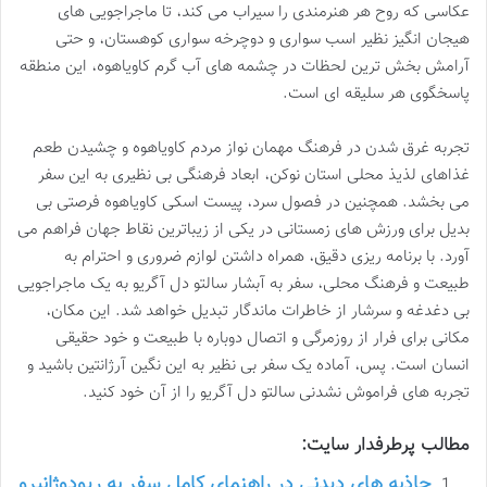
عکاسی که روح هر هنرمندی را سیراب می کند، تا ماجراجویی های
هیجان انگیز نظیر اسب سواری و دوچرخه سواری کوهستان، و حتی
آرامش بخش ترین لحظات در چشمه های آب گرم کاویاهوه، این منطقه
پاسخگوی هر سلیقه ای است.
تجربه غرق شدن در فرهنگ مهمان نواز مردم کاویاهوه و چشیدن طعم
غذاهای لذیذ محلی استان نوکن، ابعاد فرهنگی بی نظیری به این سفر
می بخشد. همچنین در فصول سرد، پیست اسکی کاویاهوه فرصتی بی
بدیل برای ورزش های زمستانی در یکی از زیباترین نقاط جهان فراهم می
آورد. با برنامه ریزی دقیق، همراه داشتن لوازم ضروری و احترام به
طبیعت و فرهنگ محلی، سفر به آبشار سالتو دل آگریو به یک ماجراجویی
بی دغدغه و سرشار از خاطرات ماندگار تبدیل خواهد شد. این مکان،
مکانی برای فرار از روزمرگی و اتصال دوباره با طبیعت و خود حقیقی
انسان است. پس، آماده یک سفر بی نظیر به این نگین آرژانتین باشید و
تجربه های فراموش نشدنی سالتو دل آگریو را از آن خود کنید.
مطالب پرطرفدار سایت:
جاذبه های دیدنی در راهنمای کامل سفر به ریودوژانیرو