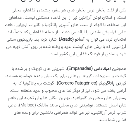
یکی از لذت بخش ترین بخش های هر سفر، چشیدن غذاهای محلی
است، و استان نوکن آرژانتین نیز از این قاعده مستثنی نیست. غذاهای
این منطقه، با الهام از سنت های آشپزی پاتاگونیا و تاثیرات اروپایی، طعم
هایی فراموش نشدنی را ارائه می دهند. از جمله غذاهایی که حتماً باید
امتحان کرد، می توان به
آسادو (Asado)
اشاره کرد؛ یک باربیکیوی سنتی
آرژانتینی که با برش های گوشت لذیذ و پخته شده بر روی آتش تهیه می
شود و نمادی از فرهنگ غذایی این کشور است.
همچنین
امپاناداس (Empanadas)
، شیرینی های کوچک و پر شده با
گوشت یا سبزیجات، گزینه ای عالی برای یک میان وعده خوشمزه هستند.
کوردرو پاتاگونیکو (Cordero Patagónico)
، گوشت بره پاتاگونیا که به
آرامی پخته می شود، نیز از دیگر غذاهای محبوب و لذیذ منطقه است.
رستوران های محلی در کاویاهوه، بهترین مکان ها برای تجربه این طعم
های اصیل هستند. نوشیدنی های محلی مانند مالفک (Malbec)، نوعی
شراب قرمز آرژانتینی، نیز می تواند همراهی دلنشین برای وعده های
غذایی شما باشد.