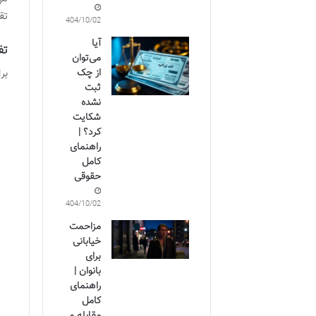
تق
1404/10/02
آیا
تف
می‌توان
از چک
بر
ثبت
نشده
شکایت
کرد؟ |
راهنمای
کامل
حقوقی
1404/10/02
مزاحمت
خیابانی
برای
بانوان |
راهنمای
کامل