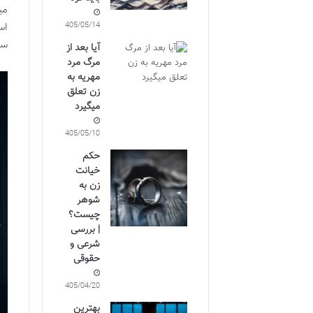
می
اس
1405/05/14
سل
آیا بعد از
مرگ مرد
مهریه به
زن تعلق
میگیرد
1405/05/10
حکم
خیانت
زن به
شوهر
چیست؟
| بررسی
شرعی و
حقوقی
1405/04/20
بهترین