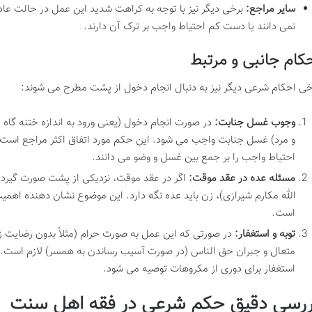
سایر مراجع:
برخی دیگر نیز با توجه به کراهت شدید این عمل در حالت عاد
نمی دانند یا دست کم احتیاط واجب بر ترک آن دارند.
کام جانبی و مرتبط
خی احکام شرعی دیگر نیز به دنبال انجام دخول از پشت مطرح می شوند:
وجوب غسل جنابت:
در صورت انجام دخول (یعنی ورود به اندازه ختنه گاه ی
و مرد) غسل جنابت واجب می شود. این حکم مورد اتفاق اکثر مراجع است. ت
احتیاط واجب را بر جمع بین غسل و وضو می دانند.
مسئله عده در عقد موقت:
اگر در عقد موقت، نزدیکی از پشت صورت گیرد، ب
الله مکارم شیرازی)، زن باید عده نگه دارد. این موضوع نشان دهنده اهم
است.
توبه و استغفار:
در صورتی که این عمل به صورت حرام (مثلاً بدون رضایت زن)
متعال و جبران حق الناس (در صورت آسیب رساندن به همسر) لازم است. 
استغفار برای دوری از مکروهات توصیه می شود.
ررسی دقیق حکم شرعی در فقه اهل سنت