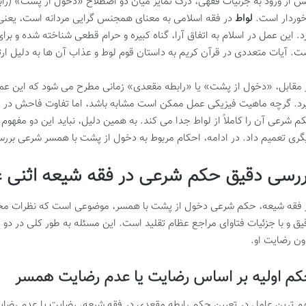
ش از ورود به جزئیات فقهی، درک تمایز میان دو اصطلاح «دخول از پشت» (راب
خوردار است.
لواط
در فقه اسلامی به معنای همجنس گرایی مردانه است، یعنی 
د. این عمل در اسلام به اتفاق آرا، گناه کبیره و حرام قطعی شناخته شده و ب
ت. آیات متعددی در قرآن کریم به داستان قوم لوط و عذاب آن ها به دلیل ار
 مقابل، «دخول از پشت» یا «رابطه مقعدی» زمانی مطرح می شود که این ع
رد. گرچه ماهیت فیزیکی عمل ممکن است مشابه باشد، اما تفاوت فاحش در ج
م شرعی آن را کاملاً از لواط جدا می کند. به همین دلیل، نباید این دو مفهوم 
گری تعمیم داد. در ادامه، احکام مربوط به دخول از پشت با همسر شرعی برر
ررسی دقیق حکم شرعی در فقه شیعه اثنی
 فقه شیعه، حکم شرعی دخول از پشت با همسر، موضوعی است که نظرات مختلفی
یق و با جزئیات فتاوای مراجع عظام تقلید است. این مسئله به طور کلی در د
ون رضایت او.
م اولیه بر اساس رضایت یا عدم رضایت همسر
م ترین عامل در تعیین حکم رابطه مقعدی در فقه شیعه، رضایت یا عدم رضایت