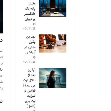
وکیل
پایه یک
دادگستر
ی تهران
1404/11/28
بهترین
د
وکیل
ملکی در
اس
آریاشهر
تو
1404/11/26
بر
یک
آیا زن
بعد از
حد
طلاق ارث
شا
می برد؟ |
پش
قوانین و
شرایط
تم
ارث بری
(کامل)