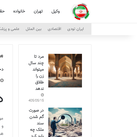
وکیل
تهران
خانواده
حق
ایران تودی
اقتصادی
بین الملل
علمی و پزش
مرد تا
چند سال
دخ
میتواند
زن را
طلاق
ندهد
د
1405/05/15
در صورت
گم شدن
مو
سند
و 
ملک چه
هم
باید کرد