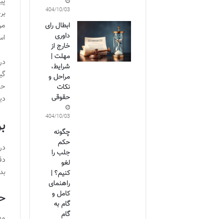
پی
1404/10/03
بر
مر
ابطال رای
داوری
اس
خارج از
مهلت |
در
شرایط،
گی
مراحل و
حک
نکات
حقوقی
دی
1404/10/03
ب
چگونه
حکم
در
جلب را
دق
لغو
بد
کنیم؟ |
راهنمای
کامل و
حک
گام به
گام
مه