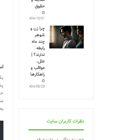
مقابله و
حقوق
1404/10/01
چرا زن و
شوهر
چند ماه
رابطه
ندارند؟ |
علل،
اس
عواقب و
راهکارها
یک
پش
1404/09/29
من
به
نظرات کاربران سایت
خجسته دوگانی
در
علت جرقه