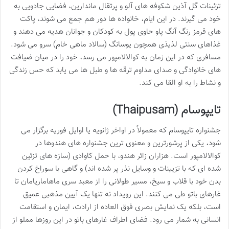
تزئینات گل آذین شکوفه های آلو و پرتقال ماندارین، فضایی جادویی به
خود می گیرند. در این ایام، خانواده ها دور هم جمع می شوند، پاکت
های قرمز رنگ آنگ پاو حاوی پول به کودکان و جوانان هدیه می دهند و
غذاهای سنتی لذیذی همچون یوسانگ (سالاد ماهی خام) سرو می شود.
مسافری که در این زمان به کوالالامپور می رسد، خود را در میان ضیافت
های خانوادگی و صدای مداوم ترقه ها و طبل ها می یابد که حس زندگی
و نشاط را به او القا می کند.
تایپوسام (Thaipusam)
جشنواره تایپوسام که معمولاً در اواخر ژانویه یا اوایل فوریه برگزار می
شود، یکی از پرشورترین و معنوی ترین جشنواره های هندوها در
کوالالامپور است. هزاران زائر هندو، با حمل کاوادی (سازه های تزئین
شده ای که با تزیینات و وسایل نذر پر شده اند) و گاهی با سوراخ کردن
بدن خود با قلاب و سیخ، مسیر طولانی را از معبد سری ماهاماریامان تا
غارهای باتو طی می کنند. این رویداد نه تنها یک آیین مذهبی عمیق
است، بلکه یک نمایش بصری فوق العاده از ارادت، ایمان و استقامت
انسانی به شمار می رود. فضای اطراف غارهای باتو در این روزها مملو از