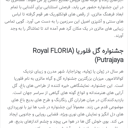
اجراهای زنده و غرفه های فروش صنایع دستی پر می شوند. مسافری که
در این جشنواره حضور می یابد، فرصتی استثنایی برای آشنایی با تمام
ابعاد فرهنگ مالزی، از رقص های فولکلوریک هر قوم گرفته تا لباس
های سنتی و آشپزی اصیل این سرزمین را به دست می آورد. گویی تمامی
زیبایی های مالزی در یک مکان گرد هم آمده اند تا تماشاگر را به وجد
آورند.
جشنواره گل فلوریا (Royal FLORIA
Putrajaya)
هر سال در ژوئن یا ژوئیه، پوتراجایا، شهر مدرن و زیبای نزدیک
کوالالامپور، میزبان بزرگترین جشنواره گل و گیاه مالزی به نام فلوریا
است. این جشنواره، نمایشگاهی خیره کننده از طراحی های باغ، گل
آرایی های هنرمندانه و انواع گونه های گیاهی از سراسر جهان است.
بازدیدکنندگان در میان هزاران گل رنگارنگ و طرح های بدیع باغ های
موضوعی قدم می زنند. معمولاً این جشنواره در شب ها نیز با نورپردازی
های دل انگیز و نمایش های نوری ویژه، فضایی رویایی و جادویی ایجاد
می کند. بوی خوش گل ها در هوا می پیچد و چشم اندازهای بدیع، هر