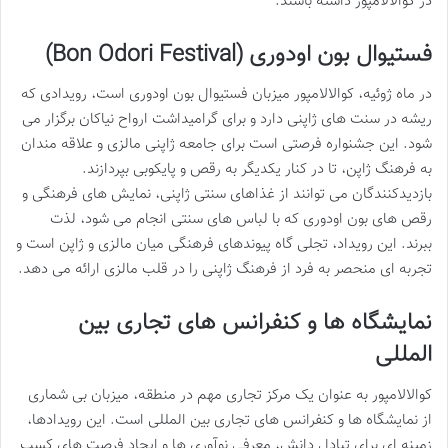
در کوالالامپور داشته باشند.
فستیوال بون اودوری (Bon Odori Festival)
در ماه ژوئیه، کوالالامپور میزبان فستیوال بون اودوری است، رویدادی که
ریشه در سنت های ژاپنی دارد و برای گرامیداشت ارواح نیاکان برگزار می
شود. این جشنواره فرصتی است برای جامعه ژاپنی مالزی و علاقه مندان
به فرهنگ ژاپن، تا در کنار یکدیگر به رقص و پایکوبی بپردازند.
بازدیدکنندگان می توانند از غذاهای سنتی ژاپنی، نمایش های فرهنگی و
رقص های بون اودوری که با لباس های سنتی انجام می شود، لذت
ببرند. این رویداد، تجلی گاه پیوندهای فرهنگی میان مالزی و ژاپن است و
تجربه ای منحصر به فرد از فرهنگ ژاپنی را در قلب مالزی ارائه می دهد.
نمایشگاه ها و کنفرانس های تجاری بین
المللی
کوالالامپور به عنوان یک مرکز تجاری مهم در منطقه، میزبان بی شماری
از نمایشگاه ها و کنفرانس های تجاری بین المللی است. این رویدادها،
زمینه ای برای تبادل دانش، معرفی نوآوری ها و ایجاد فرصت های کسب