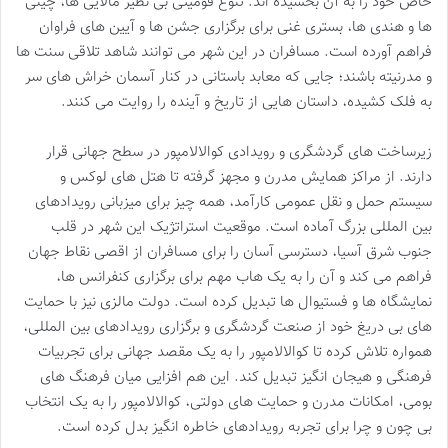
خاص خود را به آن بخشیده اند. تنوع قومیتی بی نظیر مالایی ها، چینی
ها و هندی ها، بستری غنی برای برگزاری جشن ها و آیین های فراوان
فراهم آورده است. مسافران در این شهر می توانند شاهد تلاقی سنت ها
و مدرنیته باشند؛ جایی که معابد باستانی در کنار آسمان خراش های سر
به فلک کشیده، داستان هایی از تاریخ و آینده را روایت می کنند.
زیرساخت های گردشگری و رویدادی کوالالامپور در سطح جهانی قرار
دارند. از مراکز همایش مدرن و مجهز گرفته تا هتل های لوکس و
سیستم حمل و نقل عمومی کارآمد، همه چیز برای میزبانی رویدادهای
بین المللی بزرگ آماده است. موقعیت استراتژیک این شهر در قلب
جنوب شرق آسیا، دسترسی آسان را برای مسافران از اقصی نقاط جهان
فراهم می کند و آن را به یک هاب مهم برای برگزاری کنفرانس ها،
نمایشگاه ها و فستیوال ها تبدیل کرده است. دولت مالزی نیز با حمایت
های بی دریغ خود از صنعت گردشگری و برگزاری رویدادهای بین المللی،
همواره تلاش کرده تا کوالالامپور را به یک مقصد جهانی برای تجربیات
فرهنگی و هیجان انگیز تبدیل کند. این هم افزایی میان فرهنگ های
بومی، امکانات مدرن و حمایت های دولتی، کوالالامپور را به یک انتخاب
بی چون و چرا برای تجربه رویدادهای خاطره انگیز بدل کرده است.