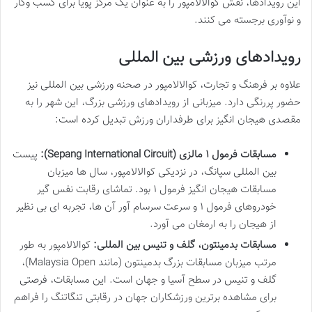
این رویدادها، نقش کوالالامپور را به عنوان یک مرکز پویا برای کسب وکار
و نوآوری برجسته می کنند.
رویدادهای ورزشی بین المللی
علاوه بر فرهنگ و تجارت، کوالالامپور در صحنه ورزشی بین المللی نیز
حضور پررنگی دارد. میزبانی از رویدادهای ورزشی بزرگ، این شهر را به
مقصدی هیجان انگیز برای طرفداران ورزش تبدیل کرده است:
مسابقات فرمول ۱ مالزی (Sepang International Circuit):
پیست
بین المللی سپانگ، در نزدیکی کوالالامپور، سال ها میزبان
مسابقات هیجان انگیز فرمول ۱ بود. تماشای رقابت نفس گیر
خودروهای فرمول ۱ و سرعت سرسام آور آن ها، تجربه ای بی نظیر
از هیجان را به ارمغان می آورد.
مسابقات بدمینتون، گلف و تنیس بین المللی:
کوالالامپور به طور
مرتب میزبان مسابقات بزرگ بدمینتون (مانند Malaysia Open)،
گلف و تنیس در سطح آسیا و جهان است. این مسابقات، فرصتی
برای مشاهده برترین ورزشکاران جهان در رقابتی تنگاتنگ را فراهم