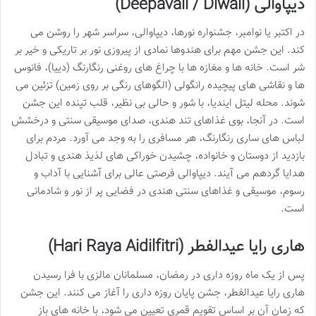
دیپاوالی (Deepavali / Diwali)
در اکتبر یا نوامبر، جشنواره نورها، دیپاوالی، سراسر شهر را روشن می
کند. این جشن مهم برای هندوها نمادی از پیروزی نور بر تاریکی و خیر بر
شر است. خانه ها و مغازه ها با چراغ های روغنی رنگارنگ (دییا)، فانوس
ها و نقاشی های پیچیده رانگولی (الگوهای رنگی بر روی زمین) تزئین می
شوند. محله لیتل ایندیا، با شور و حالی بی نظیر، قلب تپنده این جشن
است. در آنجا، بوی غذاهای تند هندی، صدای موسیقی سنتی و درخشش
لباس های ساری رنگارنگ، هر مسافری را به وجد می آورد. مردم برای
بازدید از دوستان و خانواده، چشیدن خوراکی های لذیذ هندی و تبادل
هدایا گردهم می آیند. دیپاوالی فرصتی عالی برای آشنایی با آداب و
رسوم، موسیقی و غذاهای سنتی هندی در فضایی پر از نور و شادمانی
است.
هاری رایا عیدالفطر (Hari Raya Aidilfitri)
پس از یک ماه روزه داری در رمضان، مسلمانان مالزی با فرا رسیدن
هاری رایا عیدالفطر، جشن پایان روزه داری را آغاز می کنند. این جشن
که زمان آن بر اساس تقویم قمری تعیین می شود، با خانه های باز