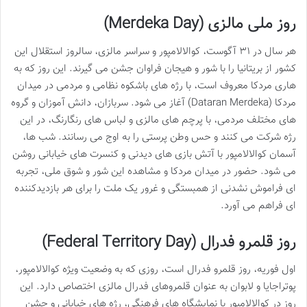
روز ملی مالزی (Merdeka Day)
هر سال در ۳۱ آگوست، کوالالامپور و سراسر مالزی، سالروز استقلال این
کشور از بریتانیا را با شور و هیجان فراوان جشن می گیرند. این روز که به
هاری مردکا معروف است، با رژه های باشکوه نظامی و مردمی در میدان
مردکا (Dataran Merdeka) آغاز می شود. سربازان، دانش آموزان و گروه
های مختلف مردمی، با پرچم های مالزی و لباس های رنگارنگ، در این
رژه شرکت می کنند و حس وطن پرستی را به اوج می رسانند. شب ها،
آسمان کوالالامپور با آتش بازی های دیدنی و کنسرت های خیابانی روشن
می شود. حضور در میدان مردکا و مشاهده این شور و شوق ملی، تجربه
ای فراموش نشدنی از همبستگی و غرور یک ملت را برای هر بازدیدکننده
ای فراهم می آورد.
روز قلمرو فدرال (Federal Territory Day)
اول فوریه، روز قلمرو فدرال است، روزی که به وضعیت ویژه کوالالامپور،
پوتراجایا و لابوان به عنوان قلمروهای فدرال مالزی اختصاص دارد. این
روز در کوالالامپور با نمایشگاه های فرهنگی، رژه های خیابانی و جشن