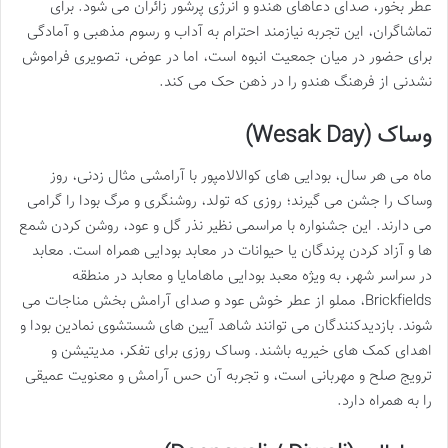
عطر بخور، صدای دعاهای هندو و انرژی پرشور زائران می شود. برای
تماشاگران، این تجربه نیازمند احترام به آداب و رسوم مذهبی و آمادگی
برای حضور در میان جمعیت انبوه است، اما در عوض، تصویری فراموش
نشدنی از فرهنگ هندو را در ذهن حک می کند.
وساک (Wesak Day)
ماه می هر سال، بودایی های کوالالامپور با آرامشی مثال زدنی، روز
وساک را جشن می گیرند؛ روزی که تولد، روشنگری و مرگ بودا را گرامی
می دارند. این جشنواره با مراسمی نظیر نذر گل و عود، روشن کردن شمع
ها و آزاد کردن پرندگان یا حیوانات در معابد بودایی همراه است. معابد
در سراسر شهر، به ویژه معبد بودایی ماهامایا و معابد در منطقه
Brickfields، مملو از عطر خوش عود و صدای آرامش بخش مناجات می
شوند. بازدیدکنندگان می توانند شاهد آیین های شستشوی نمادین بودا و
اهدای کمک های خیریه باشند. وساک روزی برای تفکر، مدیتیشن و
ترویج صلح و مهربانی است، و تجربه آن حس آرامش و معنویت عمیقی
را به همراه دارد.