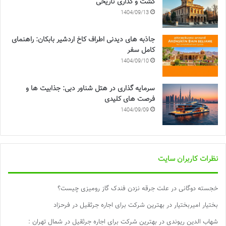
گشت و گذاری تاریخی
1404/09/13
جاذبه های دیدنی اطراف کاخ اردشیر بابکان: راهنمای
کامل سفر
1404/09/10
سرمایه گذاری در هتل شناور دبی: جذابیت ها و
فرصت های کلیدی
1404/09/09
نظرات کاربران سایت
خجسته دوگانی
در
علت جرقه نزدن فندک گاز رومیزی چیست؟
بختیار امیربختیار
در
بهترین شرکت برای اجاره جرثقیل در فرحزاد
شهاب الدین ریوندی
در
بهترین شرکت برای اجاره جرثقیل در شمال تهران :