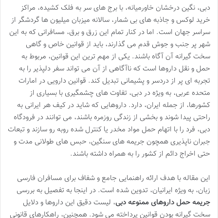
دبی، نگین درخشان خاورمیانه، با برج های سر به فلک کشیده، مراکز
خرید لوکس و جاذبه های بی شمار، سالانه میزبان میلیون ها گردشگر از
سراسر جهان است. اما در کنار تمام این زرق و برق، مسافرانی که به این
شهر پر جنب و جوش قدم می گذارند، باید از قوانین خاص و گاهی
سخت گیرانه آن آگاه باشند. یکی از مهم ترین این قوانین، مربوط به
حمل و نقل داروها است که ناآگاهی از آن می تواند سفر دلپذیر را به
تجربه ای پر از دردسر و پشیمانی تبدیل کند. قوانین دارویی در امارات
متحده عربی، به ویژه در دبی، تفاوت های چشمگیری با بسیاری از
کشورها، از جمله ایران، دارد. داروهایی که شاید در کیف هر ایرانی به
راحتی پیدا شوند و بخشی از زندگی روزمره باشند، می توانند در فرودگاه
دبی، فرد را با اتهام حمل مواد مخدر یا کنترل شده روبه رو سازند و تبعات
جبران ناپذیری همچون جریمه های سنگین، حبس های طولانی مدت و
حتی اخراج دائم از کشور را به همراه داشته باشند.
این مقاله با هدف ارائه راهنمایی جامع و شفاف برای مسافران فارسی
زبان، به ویژه ایرانیان، تدوین شده است. در اینجا به تفصیل به بررسی
جریمه حمل داروهای ممنوعه دبی
، لیست دقیق این داروها و دلایل
سخت گیرانه بودن قوانین پرداخته می شود. همچنین، راهکارهای قانونی