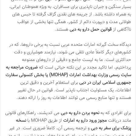
بسیار سنگین و جبران ناپذیری برای مسافران، به ویژه هموطنان ایرانی،
به همراه داشته باشد. از جریمه های نقدی گزاف گرفته تا حبس های
طولانی مدت و دیپورت دائم از کشور، همگی تنها بخشی از عواقب
ناآگاهی از
قوانین حمل دارو به دبی
هستند.
دیدگاه سخت گیرانه امارات متحده عربی نسبت به برخی داروها، که در
کشورهای دیگر کاملاً عادی تلقی می شوند، نیازمند هوشیاری و دقت
حداکثری است. ما به لیست جامع و دقیقی از داروهای ممنوعه
پرداختیم، اما تاکید مجدد بر این نکته حیاتی است که
ضرورت مراجعه به
سایت رسمی وزارت بهداشت امارات (MOHAP) یا بخش کنسولی سفارت
جمهوری اسلامی ایران در دبی
برای استعلام آخرین و دقیق ترین
اطلاعات، یک مسئولیت اجتناب ناپذیر است. قوانین در حال تغییر
هستند و تنها منابع رسمی می توانند اطلاعات به روز را ارائه دهند.
برای افرادی که به
نحوه بردن دارو به دبی
می اندیشند، راهکارهای قانونی
مانند دریافت
مجوز ورود دارو به امارات
از طریق MOHAP با
نسخه
پزشک برای سفر به دبی
و ترجمه رسمی آن، کاملاً ضروری است. در غیر
این صورت، بهترین و امن ترین راه، تهیه داروهای مورد نیاز پس از ورود