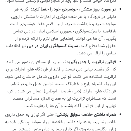
داروها، حیاتی است و تنها باید از منابع دولتی و رسمی کسب شود.
در صورت بروز مشکل، خونسردی خود را حفظ کنید:
اگر به هر
دلیلی در فرودگاه یا هر نقطه دیگری از امارات با مشکل دارویی
مواجه شدید و بازداشت شدید، اولین قدم حفظ خونسردی است.
بلافاصله با سرکنسولگری جمهوری اسلامی ایران در دبی تماس
بگیرید. آن ها می توانند راهنمایی های لازم را ارائه کرده و از
حقوق شما دفاع کنند.
سایت کنسولگری ایران در دبی
نیز اطلاعات
تماس را ارائه می دهد.
قوانین ترانزیت را جدی بگیرید:
بسیاری از مسافران تصور می کنند
که اگر مقصد نهایی دبی نیست و فقط از فرودگاه های امارات برای
ترانزیت استفاده می کنند، قوانین دارویی شامل حالشان نمی شود.
این یک اشتباه رایج و خطرناک است. قوانین حمل دارو در تمامی
فرودگاه های امارات (دبی، شارجه، ابوظبی) اعمال می شود و لازم
است که مسافران ترانزیت نیز به همان اندازه مسافران مقصد
نهایی، از این قوانین آگاه باشند و آن ها را رعایت کنند.
همراه داشتن خلاصه سوابق پزشکی:
حتی اگر نیازی به حمل داروی
خاصی ندارید، به همراه داشتن خلاصه ای از سوابق پزشکی خود به
زبان انگلیسی، به ویژه اگر دارای بیماری های مزمن هستید، می