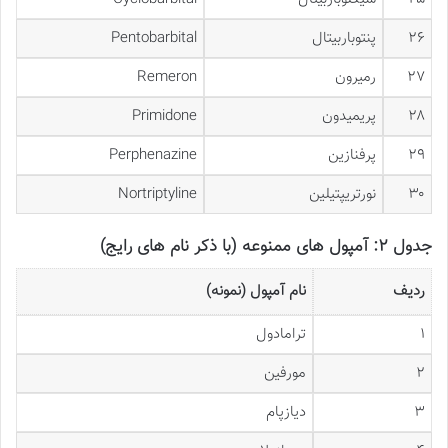
۲۶
پنتوباربیتال
Pentobarbital
۲۷
رمیرون
Remeron
۲۸
پریمیدون
Primidone
۲۹
پرفنازین
Perphenazine
۳۰
نورتریپتیلین
Nortriptyline
جدول ۲: آمپول های ممنوعه (با ذکر نام های رایج)
ردیف
نام آمپول (نمونه)
۱
ترامادول
۲
مورفین
۳
دیازپام