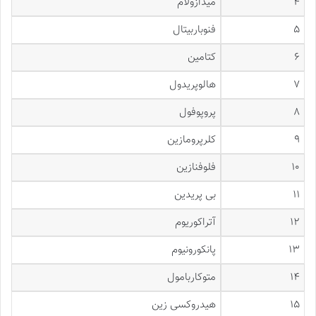
۴
میدازولام
۵
فنوباربیتال
۶
کتامین
۷
هالوپریدول
۸
پروپوفول
۹
کلرپرومازین
۱۰
فلوفنازین
۱۱
بی پریدین
۱۲
آتراکوریوم
۱۳
پانکورونیوم
۱۴
متوکاربامول
۱۵
هیدروکسی زین