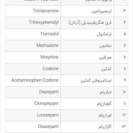
۳
تریمیپرامین
Trimipramine
۴
تری هگزیفینیدیل (آرتان)
Trihexyphenidyl
۵
ترامادول
Tramadol
۶
متادون
Methadone
۷
مورفین
Morphine
۸
کدئین
Codeine
۹
استامینوفن کدئین
Acetaminophen Codeine
۱۰
دیازپام
Diazepam
۱۱
کلونازپام
Clonazepam
۱۲
لورازپام
Lorazepam
۱۳
اگزازپام
Oxazepam