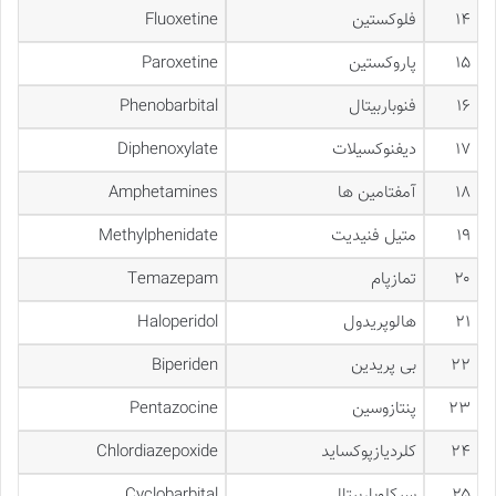
۱۴
فلوکستین
Fluoxetine
۱۵
پاروکستین
Paroxetine
۱۶
فنوباربیتال
Phenobarbital
۱۷
دیفنوکسیلات
Diphenoxylate
۱۸
آمفتامین ها
Amphetamines
۱۹
متیل فنیدیت
Methylphenidate
۲۰
تمازپام
Temazepam
۲۱
هالوپریدول
Haloperidol
۲۲
بی پریدین
Biperiden
۲۳
پنتازوسین
Pentazocine
۲۴
کلردیازپوکساید
Chlordiazepoxide
۲۵
سیکلوباربیتال
Cyclobarbital