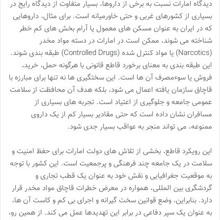
دیدگاه امارات نسبت به برخی از داروها، بسیار متفاوت از دیدگاه رایج در
بسیاری از کشورهای غربی و حتی خاورمیانه است. برای مثال، داروهایی
که در ایران به عنوان مسکن های معمول یا آرام بخش های کم خطر
شناخته می شوند، ممکن است در امارات در دسته مواد مخدر
(Narcotics) یا مواد کنترل شده (Controlled Drugs) طبقه بندی شوند.
این طبقه بندی به معنای برخورد قاطع قانونی با هرگونه حمل، خرید،
فروش یا سوءمصرف آن ها است. این سختگیری ها نه تنها برای مبارزه با
قاچاق سازمان یافته اعمال می شود، بلکه هدف آن محافظت از سلامت
عمومی جامعه و جلوگیری از اعتیاد است. تجربه های بسیاری از
مسافران نشان داده است که حتی مقادیر بسیار کم از یک داروی
ممنوعه، می تواند منجر به عواقب بسیار جدی شود.
این رویکرد قاطع، بخشی از تلاش های دولت امارات برای حفظ امنیت و
سلامت در یک جامعه چند فرهنگی و پرجمعیت است. این کشور با توجه
به موقعیت جغرافیایی و نقش خود به عنوان یک قطب تجاری و
گردشگری بین المللی، همواره در معرض خطرات قاچاق مواد مخدر قرار
دارد. بنابراین، وضع قوانین سخت گیرانه و اجرای بی کم و کاست آن ها،
به عنوان یک سپر دفاعی در برابر این تهدیدها عمل می کند. از همین رو،