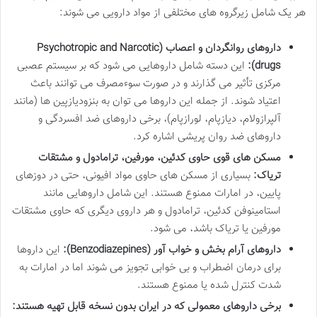
هر یک شامل زیرگروه های مختلفی از مواد دارویی می شوند:
داروهای روانگردان و اعصاب (Psychotropic and Narcotic
drugs):
این دسته شامل داروهایی می شود که بر سیستم عصبی
مرکزی تأثیر می گذارند و در صورت سوءمصرف می توانند باعث
اعتیاد شوند. از جمله این داروها می توان به بنزودیازپین ها (مانند
آلپرازولام، دیازپام، لورازپام)، برخی داروهای ضد افسردگی و
داروهای ضد روان پریشی اشاره کرد.
مسکن های قوی حاوی کدئین، مورفین، ترامادول و مشتقات
تریاک:
بسیاری از مسکن های حاوی مواد افیونی، حتی در دوزهای
پایین، در امارات ممنوع هستند. این شامل داروهایی مانند
استامینوفن کدئین، ترامادول و هر داروی دیگری که حاوی مشتقات
مورفین یا تریاک باشد، می شود.
داروهای آرام بخش و خواب آور (Benzodiazepines):
این داروها
برای درمان اضطراب و بی خوابی تجویز می شوند اما در امارات به
شدت کنترل شده یا ممنوع هستند.
برخی داروهای معمولی که در ایران بدون نسخه قابل تهیه هستند: