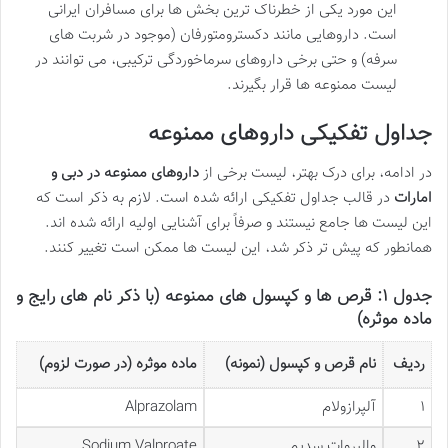
این مورد یکی از خطرناک ترین بخش ها برای مسافران ایرانی
است. داروهایی مانند دکسترومتورفان (موجود در شربت های
سرفه) و حتی برخی داروهای سرماخوردگی ترکیبی، می توانند در
لیست ممنوعه ها قرار بگیرند.
جداول تفکیکی داروهای ممنوعه
در ادامه، برای درک بهتر، لیست برخی از
داروهای ممنوعه در دبی و
امارات
در قالب جداول تفکیکی ارائه شده است. لازم به ذکر است که
این لیست ها جامع نیستند و صرفاً برای آشنایی اولیه ارائه شده اند.
همانطور که پیش تر ذکر شد، این لیست ها ممکن است تغییر کنند.
جدول ۱: قرص ها و کپسول های ممنوعه (با ذکر نام های رایج و
ماده موثره)
ردیف
نام قرص و کپسول (نمونه)
ماده موثره (در صورت لزوم)
۱
آلپرازولام
Alprazolam
۲
والپروات سدیم
Sodium Valproate