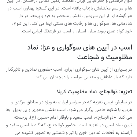
تنوع فرهنگی و جغرافیایی ایران، همانند رنگین کمانی درخشان، در آیین
ها و مراسم مختلفش بازتاب یافته است. در این گستره پهناور، اسب در
هر گوشه ای از این سرزمین، نقشی منحصر به فرد و پرمعنا در دل
شادمانی ها، سوگواری ها و رقابت های سنتی ایفا می کند. این تنوع،
خود گواه عمق پیوند میان انسان و اسب در فرهنگ ایرانی است.
اسب در آیین های سوگواری و عزا: نماد
مظلومیت و شجاعت
در بسیاری از آیین های سوگواری ایران، اسب حضوری نمادین و تاثیرگذار
دارد که بار عاطفی و معنایی مراسم را دوچندان می کند.
تعزیه: ذوالجناح، نماد مظلومیت کربلا
در نمایش آیینی تعزیه که در سراسر ایران، به ویژه در مناطق مرکزی و
غربی، با شکوه خاصی برگزار می شود، اسب نقشی محوری و بی بدیل ایفا
می کند. «ذوالجناح»، اسب سفید و باوقار امام حسین (ع)، برجسته
ترین نماد اسبی در تعزیه است. حضور ذوالجناح، که گاه با اسبی سفید و
آراسته به قطعات نمادین خون یا تیر و شمشیر به تصویر کشیده می