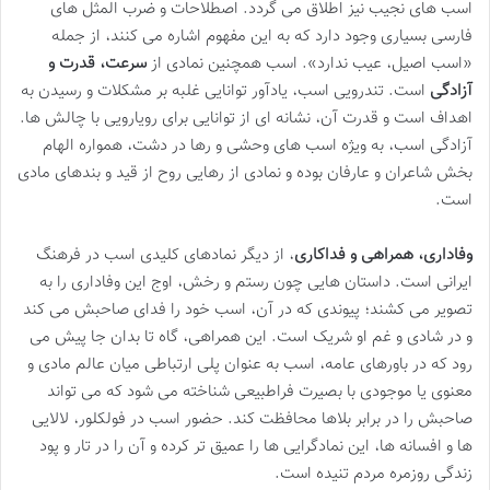
اسب های نجیب نیز اطلاق می گردد. اصطلاحات و ضرب المثل های
فارسی بسیاری وجود دارد که به این مفهوم اشاره می کنند، از جمله
«اسب اصیل، عیب ندارد». اسب همچنین نمادی از
سرعت، قدرت و
آزادگی
است. تندرویی اسب، یادآور توانایی غلبه بر مشکلات و رسیدن به
اهداف است و قدرت آن، نشانه ای از توانایی برای رویارویی با چالش ها.
آزادگی اسب، به ویژه اسب های وحشی و رها در دشت، همواره الهام
بخش شاعران و عارفان بوده و نمادی از رهایی روح از قید و بندهای مادی
است.
وفاداری، همراهی و فداکاری
، از دیگر نمادهای کلیدی اسب در فرهنگ
ایرانی است. داستان هایی چون رستم و رخش، اوج این وفاداری را به
تصویر می کشند؛ پیوندی که در آن، اسب خود را فدای صاحبش می کند
و در شادی و غم او شریک است. این همراهی، گاه تا بدان جا پیش می
رود که در باورهای عامه، اسب به عنوان پلی ارتباطی میان عالم مادی و
معنوی یا موجودی با بصیرت فراطبیعی شناخته می شود که می تواند
صاحبش را در برابر بلاها محافظت کند. حضور اسب در فولکلور، لالایی
ها و افسانه ها، این نمادگرایی ها را عمیق تر کرده و آن را در تار و پود
زندگی روزمره مردم تنیده است.