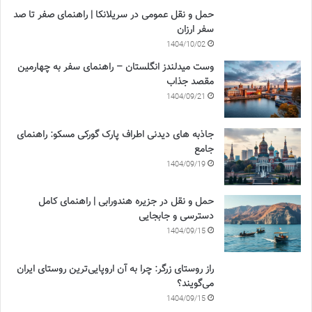
حمل و نقل عمومی در سریلانکا | راهنمای صفر تا صد
سفر ارزان
1404/10/02
وست میدلندز انگلستان – راهنمای سفر به چهارمین
مقصد جذاب
1404/09/21
جاذبه های دیدنی اطراف پارک گورکی مسکو: راهنمای
جامع
1404/09/19
حمل و نقل در جزیره هندورابی | راهنمای کامل
دسترسی و جابجایی
1404/09/15
راز روستای زرگر: چرا به آن اروپایی‌ترین روستای ایران
می‌گویند؟
1404/09/15