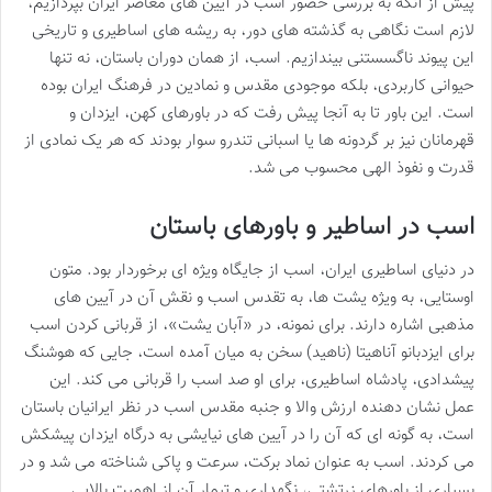
پیش از آنکه به بررسی حضور اسب در آیین های معاصر ایران بپردازیم،
لازم است نگاهی به گذشته های دور، به ریشه های اساطیری و تاریخی
این پیوند ناگسستنی بیندازیم. اسب، از همان دوران باستان، نه تنها
حیوانی کاربردی، بلکه موجودی مقدس و نمادین در فرهنگ ایران بوده
است. این باور تا به آنجا پیش رفت که در باورهای کهن، ایزدان و
قهرمانان نیز بر گردونه ها یا اسبانی تندرو سوار بودند که هر یک نمادی از
قدرت و نفوذ الهی محسوب می شد.
اسب در اساطیر و باورهای باستان
در دنیای اساطیری ایران، اسب از جایگاه ویژه ای برخوردار بود. متون
اوستایی، به ویژه یشت ها، به تقدس اسب و نقش آن در آیین های
مذهبی اشاره دارند. برای نمونه، در «آبان یشت»، از قربانی کردن اسب
برای ایزدبانو آناهیتا (ناهید) سخن به میان آمده است، جایی که هوشنگ
پیشدادی، پادشاه اساطیری، برای او صد اسب را قربانی می کند. این
عمل نشان دهنده ارزش والا و جنبه مقدس اسب در نظر ایرانیان باستان
است، به گونه ای که آن را در آیین های نیایشی به درگاه ایزدان پیشکش
می کردند. اسب به عنوان نماد برکت، سرعت و پاکی شناخته می شد و در
بسیاری از باورهای زرتشتی، نگهداری و تیمار آن از اهمیت بالایی