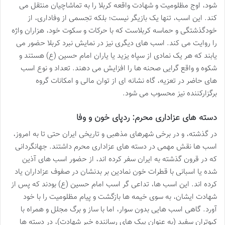
شود، اوج مظلومیت و شهادت واقعه کربلا را به تماشاچیان منتقل می
کند. این اسب، تنها یک بازیگر نیست؛ بلکه تجسمی از وفاداری، از
خودگذشتگی و حماسه کربلاست که با حرکات و سکوت خود، هزاران واژه
را روایت می کند. اسب های دیگری نیز در نمایش نبرد کربلا حضور می
یابند که هر یک نمادی از سپاه یزید یا یاران امام حسین (ع) هستند و
شکوه و واقع گرایی صحنه ها را افزایش می دهند. تعداد و نوع اسب
های حاضر در تعزیه، گاه نشانه ای از توان مالی و امکانات گروه
برگزارکننده نیز محسوب می شود.
دسته های عزاداری محرم: ردپای خون و وفا
در گذشته، و در برخی شهرهای مذهبی و تاریخی ایران حتی تا به امروز،
اسب ها نقش مهمی در دسته های عزاداری محرم داشتند. جهانگردانی
که در قرون گذشته به ایران سفر کرده اند، از حضور اسب های آذین
شده یا اسبانی با قطرات خون نمادین بر بدنشان در صفوف عزاداران یاد
کرده اند. این اسب ها، تداعی گر اسب امام حسین (ع) بودند که پس از
شهادت ایشان، به سوی خیمه ها بازگشت و پیام مظلومیت را با خود
آورد. گاهی اسب هایی بدون سوار، اما با ساز و برگ مجلل و همراه با
کبوتران سفید (به عنوان پیک های رساننده خبر شهادت)، در دسته ها