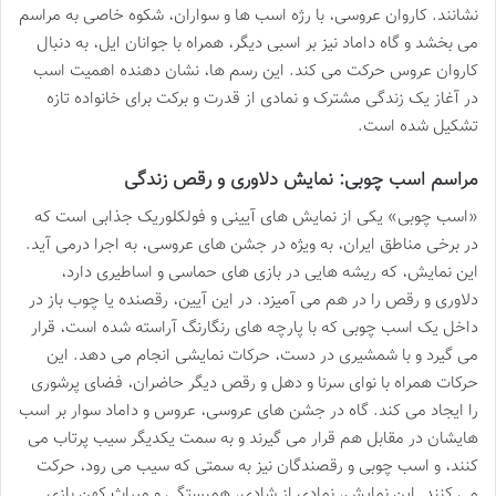
نشانند. کاروان عروسی، با رژه اسب ها و سواران، شکوه خاصی به مراسم
می بخشد و گاه داماد نیز بر اسبی دیگر، همراه با جوانان ایل، به دنبال
کاروان عروس حرکت می کند. این رسم ها، نشان دهنده اهمیت اسب
در آغاز یک زندگی مشترک و نمادی از قدرت و برکت برای خانواده تازه
تشکیل شده است.
مراسم اسب چوبی: نمایش دلاوری و رقص زندگی
«اسب چوبی» یکی از نمایش های آیینی و فولکلوریک جذابی است که
در برخی مناطق ایران، به ویژه در جشن های عروسی، به اجرا درمی آید.
این نمایش، که ریشه هایی در بازی های حماسی و اساطیری دارد،
دلاوری و رقص را در هم می آمیزد. در این آیین، رقصنده یا چوب باز در
داخل یک اسب چوبی که با پارچه های رنگارنگ آراسته شده است، قرار
می گیرد و با شمشیری در دست، حرکات نمایشی انجام می دهد. این
حرکات همراه با نوای سرنا و دهل و رقص دیگر حاضران، فضای پرشوری
را ایجاد می کند. گاه در جشن های عروسی، عروس و داماد سوار بر اسب
هایشان در مقابل هم قرار می گیرند و به سمت یکدیگر سیب پرتاب می
کنند، و اسب چوبی و رقصندگان نیز به سمتی که سیب می رود، حرکت
می کنند. این نمایش، نمادی از شادی، همبستگی و میراث کهن بازی