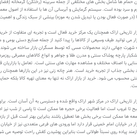
ن حمام ها شامل بخش های مختلفی از جمله سربینه (رختکن) گرمخانه (فضای
م و سرد بوده است. سیستم گرمایش و آبرسانی آن ها با استفاده از اصول معما
 (در صورت فعال بودن یا تبدیل شدن به موزه) بینشی از سبک زندگی و اهمیت
زار تاریخی اراک همچنان یک مرکز خرید فعال است و تجربه ای متفاوت از خرید 
زار می توانید طیف وسیعی از کالاها را پیدا کنید از جمله صنایع دستی بومی 
 شهرت جهانی دارند محصولات مسی که توسط مسگران بازار ساخته می شوند ان
کبار پارچه پوشاک سنتی و مدرن طلا و جواهر و انواع کالاهای مصرفی روزمره
نایی با اصناف مختلف و مشاهده مهارت های سنتی است. تعامل با بازاریان ق
د بخشی جذاب از تجربه خرید است. هنر چانه زنی نیز در این بازارها همچنان
تی محسوب می شود. خرید از بازار اراک نه تنها به معنای تهیه کالا بلکه ح
ت.
زار تاریخی اراک در مرکز شهر اراک واقع شده و دسترسی به آن آسان است. برای ب
ح تا غروب است اما فعالیت برخی حجره ها ممکن است تا پاسی از شب نیز ادا
عه ها ممکن است برخی بخش ها تعطیل باشند بنابراین بهتر است قبل از باز
زار در خیابان امام خمینی قرار دارد اما ورودی های فرعی متعددی نیز از خیابان ها
ازمند پیاده روی نسبتاً طولانی است بنابراین پوشیدن کفش راحت توصیه می شو