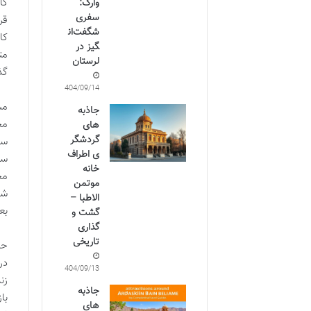
کا
وارک:
سفری
قر
شگفت‌ان
کا
گیز در
مت
لرستان
گذ
1404/09/14
مس
جاذبه
مج
های
گردشگر
سپ
ی اطراف
سپ
خانه
مج
موتمن
شب
الاطبا –
بع
گشت و
گذاری
تاریخی
حم
در
1404/09/13
زن
جاذبه
با
های