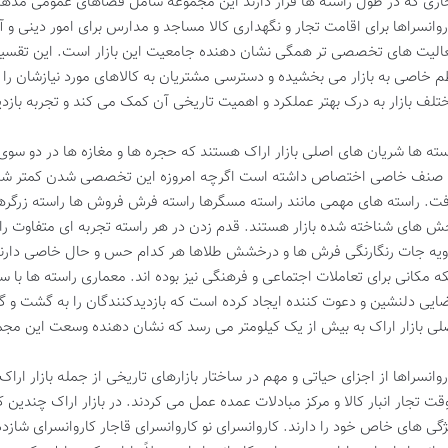
اری که در طول راسته ها قرار دارند این مجموعه شامل فضاهای عمومی مذهب
روانسراها برای اقامت تجار و نگهداری کالا مساجد و مدارس برای امور دینی و 
الیت های تخصصی تر همگی نشان دهنده جامعیت این بازار است. این تقسیم 
م خاصی به بازار می بخشیده و دسترسی مشتریان به کالاهای مورد نیازشان ر
تلف بازار به درک بهتر عملکرد و اهمیت تاریخی آن کمک می کند و تجربه بازدی
سته ها شریان های اصلی بازار اراک هستند که حجره ها و مغازه ها در دو سوی آ
 صنف خاصی اختصاص داشته است اگرچه امروزه این تخصصی شدن کمتر شده ام
فت. راسته های مهمی مانند راسته مسگرها راسته فرش فروش ها راسته زرگرها
ش های شناخته شده بازار هستند. قدم زدن در هر راسته تجربه ای متفاوت 
ویه جات رنگارنگی فرش ها و درخشش طلاها هر کدام حس و حال خاصی دارند.
که مکانی برای تعاملات اجتماعی و فرهنگی نیز بوده اند. معماری راسته ها 
ایی دلنشین و دعوت کننده ایجاد کرده است که بازدیدکنندگان را به گشت و 
لی بازار اراک به بیش از یک کیلومتر می رسد که نشان دهنده وسعت این مج
روانسراها از اجزای حیاتی و مهم در ساختار بازارهای تاریخی از جمله بازار اراک
قت تجار انبار کالا و مرکز مبادلات عمده عمل می کردند. در بازار اراک چندین ک
ژگی های خاص خود را دارند. کاروانسرای نو کاروانسرای قاجار کاروانسرای شازد