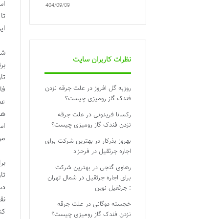
اس
1404/09/09
تا
ای
شه
نظرات کاربران سایت
بر
تا
روزبه گل افروز
در
علت جرقه نزدن
فا
فندک گاز رومیزی چیست؟
عم
هم
رکسانا فریدونی
در
علت جرقه
نزدن فندک گاز رومیزی چیست؟
اس
مر
بهروز بذرکار
در
بهترین شرکت برای
اجاره جرثقیل در فرحزاد
بر
رهاوی گنجی
در
بهترین شرکت
تا
برای اجاره جرثقیل در شمال تهران
دس
: جرثقیل نوین
نق
خجسته دوگانی
در
علت جرقه
کن
نزدن فندک گاز رومیزی چیست؟