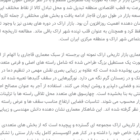
احی بازار از ابتدا به صورت یک شطرنجی منظم و با در نظر گرفتن اصول شهرسا
عت به قطب اقتصادی منطقه تبدیل شد و محل تبادل کالا از نقاط مختلف ای
سعه بازار در طول دوران قاجار ادامه یافت و بخش های مختلفی از جمله کارو
ان دهنده اهمیت روزافزون آن بود. بازار اراک در دوره های بعدی نیز با وجود 
ظ کرد و همچنان به عنوان قلب تپنده شهر اراک باقی ماند. مطالعه تاریخچه این
تماعی شهر اراک و منطقه مرکزی ایران است.
ماری بازار تاریخی اراک نمونه ای برجسته از سبک معماری قاجاری با الهام از ا
رت یک مستطیل بزرگ طراحی شده که شامل راسته های اصلی و فرعی متعددی
بی پوشیده شده است که علاوه بر زیبایی بصری نقش مهمی در تنظیم دما در ف
ک و در زمستان گرم نگه می دارد. نورگیرهایی در سقف گنبدها تعبیه شده اند ک
ند و فضایی دلپذیر و روشن ایجاد می کنند. استفاده از آجر به عنوان مصالح ا
تی به بنا بخشیده است. چهارسوق های متعدد محل تلاقی راسته ها با تزئینات
زار محسوب می شوند. تناسبات فضایی ارتفاع مناسب سقف ها و عرض راسته 
 نظر گرفته شده اند. این شاهکار معماری نشان دهنده دانش مهندسی و زیبای
زار تاریخی اراک مجموعه ای گسترده و پیچیده است که از بخش های متعددی
رکرد خاص خود را داشته و در کنار هم اکوسیستم کامل یک بازار سنتی را تشکی