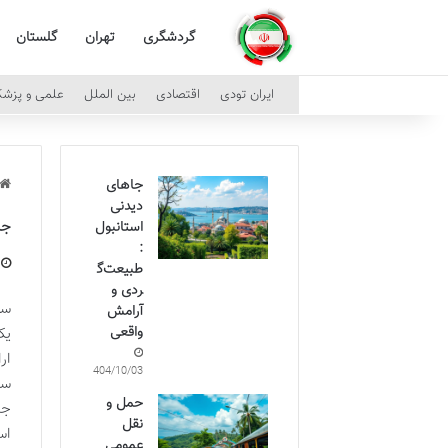
گردشگری
تهران
گلستان
ایران تودی
اقتصادی
بین الملل
علمی و پزش
جاهای
دیدنی
جا
استانبول
:
طبیعت‌گ
ردی و
سف
آرامش
واقعی
یک
ار
1404/10/03
سن
حمل و
جا
نقل
اس
عمومی