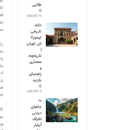
تج
طلایی
کا
فع
1404/09/14
نظ
خانه
مخ
تاریخی
تیمورتا
ش تهران
را
|
به
تاریخچه،
یا
معماری
بخ
و
اد
راهنمای
بازدید
بل
فض
1404/09/14
اص
۱۰
جاهای
کا
دیدنی
مو
اطراف
وی
آبشار