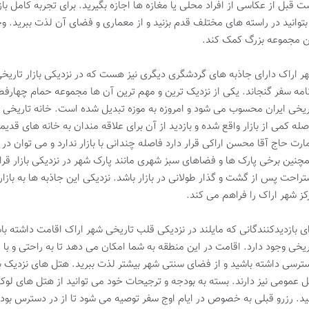
ت قبل از عکاسی از افراد محلی یا مغازه ها اجازه بگیرید. برای تجربه کامل
 بتوانید در راسته های مختلف قدم بزنید و از معماری و فضای آن لذت ببرید. وج
ن مجموعه بزرگ کمک کند.
ر اراک دارای جاذبه های گردشگری دیگری نیز هست که در نزدیکی بازار تاریخی قر
نامه سفر گنجاند. یکی از نزدیک ترین و مهم ترین آن ها مجموعه حمام چهار
ریخی ایران محسوب می شود و امروزه به موزه تبدیل شده است. خانه تاریخی ح
صله کمی از بازار واقع شده و بازدید از آن برای علاقه مندان به خانه های قد
ارت حاج آقا محسن اراکی قرار دارد فاصله چندانی با بازار ندارد و می توان در اد
چنین برخی پارک ها و فضاهای سبز شهری مانند پارک شهر در نزدیکی بازار قرار
تراحت پس از گشت و گذار طولانی در بازار باشد. نزدیکی این جاذبه ها به بازا
کز شهر اراک را فراهم می کند.
ای بازدیدکنندگانی که مایلند در نزدیکی قلب تاریخی شهر اراک اقامت داشته باش
ریخی وجود دارد. اقامت در این منطقه به شما امکان می دهد تا به راحتی و با پا
ترسی داشته باشید و از فضای سنتی شهر بیشتر لذت ببرید. هتل های نزدیک با
ل عمومی نیز دارند. بسته به بودجه و ترجیحات خود می توانید از هتل های لوک
ید. رزرو قبلی به خصوص در ایام اوج سفر توصیه می شود تا از در دسترس بود