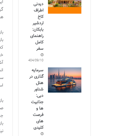
ای
دیدنی
گر
اطراف
کاخ
ها
اردشیر
بابکان:
با
راهنمای
با
کامل
که
سفر
خش
1404/09/10
آش
ان
سرمایه
گذاری در
سن
هتل
اس
شناور
دبی:
با
جذابیت
صب
ها و
فرصت
جم
های
با
کلیدی
نی