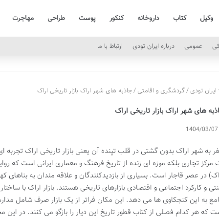
وکیل
کتاب
داروخانه
کنکور
پوست
طراحی
مهاجرت
کی
عمومی
درباره ایران تودی
ارتباط با ما
ایران تودی
/
گردشگری و اقامتی
/
جاذبه های شهر اراک بازار تاریخی اراک
ذبه های شهر اراک بازار تاریخی اراک
1404/03/07
ر به شهر اراک بدون گشتی در قلب تپنده آن یعنی بازار تاریخی اراک تجربه ا
 مرکز تجاری بلکه موزه ای زنده از تاریخ فرهنگ و معماری ایرانی است که روای
اک) در عصر قاجار است. بسیاری از بازدیدکنندگان و علاقه مندان به بناهای
تی و کارکرد اجتماعی و اقتصادی بازارهای تاریخی هستند. بازار اراک با ساخ
مع به این کنجکاوی ها می دهد. این مکان فراتر از یک بازار صرف شامل مدا
ت که هر کدام فصلی از کتاب قطور تاریخ این دیار را بازگو می کنند. در این م