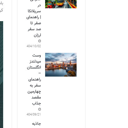
با
در
کر
سریلانکا
| راهنمای
صفر تا
صد سفر
ارزان
1404/10/02
وست
میدلندز
انگلستان
–
راهنمای
سفر به
چهارمین
مقصد
جذاب
1404/09/21
جاذبه