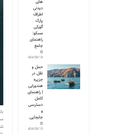
های
دیدنی
اطراف
پارک
گورکی
مسکو:
راهنمای
جامع
1404/09/19
حمل و
نقل در
جزیره
هندورابی
| راهنمای
کامل
دسترسی
و
با
جابجایی
شه
1404/09/15