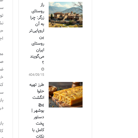
طر
راز
سر
روستای
تو
زرگر: چرا
نش
به آن
اروپایی‌تر
حف
ین
اج
روستای
ایران
مع
می‌گویند
صو
؟
ضر
1404/09/15
خن
کن
طرز تهیه
حلوا
سن
انگشت
با
پیچ
در
بوشهر |
دستور
با
پخت
کامل با
کا
نکات