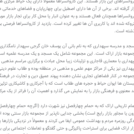
روانسراهای این بازار هستند. این کاروانسراها معمولاً دارای یک حیاط مرکزی 
ار گرفته اند. برخی از آن ها دارای اصطبل برای چهارپایان و فضاهای خدماتی دیگ
روانسراها همچنان فعال هستند و به عنوان انبار یا محل کار برای تجار بازار مور
روکه شده اند یا کاربری آن ها تغییر کرده است. بازدید از کاروانسراها فرصت
شته است.
جد و مدرسه سپهداری که به نام بانی آن یوسف خان گرجی سپهدار نامگذاری ش
موعه بازار اراک است. این مجموعه شامل یک مسجد و یک مدرسه علمیه است ک
هداری با معماری قاجاری و تزئینات زیبا محل عبادت و برگزاری مراسم مذهبی ب
هداری نیز یکی از مراکز مهم علمی و مذهبی در منطقه بوده و طلاب علوم دین
موعه در کنار فضاهای تجاری نشان دهنده پیوند عمیق دین و تجارت در فرهن
ستان ها ایوان حیاط و حجره های طلاب است که با آجرکاری و کاشیکاری تزئین
د معنوی و فرهنگی بازار را به نمایش می گذارد و اهمیت آن را فراتر از یک مر
ام تاریخی اراک که به حمام چهارفصل نیز شهرت دارد (اگرچه حمام چهارفصل ب
ون یا مجاور بازار رایج است) بخشی جدایی ناپذیر از مجموعه بازار سنتی بود
دگی روزمره مردم و بهداشت عمومی ایفا می کردند و معمولاً در نزدیکی بازارها 
زار اراک فضایی برای استراحت پاکیزگی و حتی گفتگو و تعاملات اجتماعی برای ب