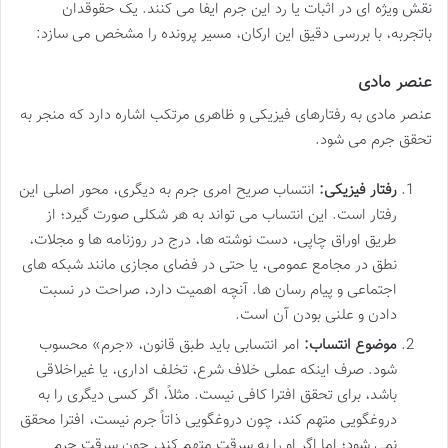
نقش ویژه ای در اثبات یا رد این جرم ایفا می کنند. یک حقوقدان
باتجربه، با بررسی دقیق این ارکان، مسیر پرونده را مشخص می سازد:
عنصر مادی
عنصر مادی به رفتارهای فیزیکی و ظاهری مرتکب اشاره دارد که منجر به
تحقق جرم می شود.
رفتار فیزیکی:
انتساب صریح امری جرم به دیگری، محور اصلی این
رفتار است. این انتساب می تواند به هر شکلی صورت گیرد؛ از
طریق اوراق چاپی، دست نوشته ها، درج در روزنامه ها و مجلات،
نطق در مجامع عمومی، یا حتی در فضای مجازی مانند شبکه های
اجتماعی و پیام رسان ها. آنچه اهمیت دارد، صراحت در نسبت
دادن و علنی بودن آن است.
موضوع انتساب:
امر انتسابی باید طبق قانون، «جرم» محسوب
شود. صرف اینکه عملی خلاف شرع، تخلف اداری، یا غیراخلاقی
باشد، برای تحقق افترا کافی نیست. مثلاً، اگر کسی دیگری را به
دروغگویی متهم کند، چون دروغگویی ذاتاً جرم نیست، افترا محقق
نمی شود؛ اما اگر او را به سرقت متهم کند، چون سرقت جرم