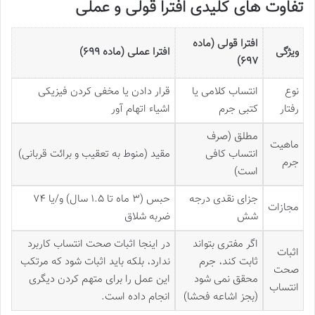
تفاوت های کلیدی افترا قولی و عملی
افترا قولی (ماده
ویژگی
افترا عملی (ماده ۶۹۹)
۶۹۷)
نوع
انتساب کلامی یا
قرار دادن یا مخفی کردن فیزیکی
رفتار
کتبی جرم
اشیاء اتهام آور
مطلق (صرف
ماهیت
انتساب کافی
مقید (منوط به تعقیب و برائت قربانی)
جرم
است)
جزای نقدی درجه
حبس (۳ ماه تا ۱.۵ سال) و/یا ۷۴
مجازات
شش
ضربه شلاق
اگر مفتری بتواند
در اینجا اثبات صحت انتساب کاربرد
اثبات
ثابت کند، جرم
ندارد، بلکه باید اثبات شود که مرتکب
صحت
محقق نمی شود
این عمل را برای متهم کردن دیگری
انتساب
(بجز اشاعه فحشا)
انجام داده است.