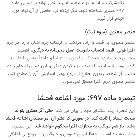
یک شرکت یا اداره اتهام مجرمانه بزند، نمی تواند بر اساس ماده
۶۹۷ مفتری شناخته شود، مگر اینکه فرد خاصی از آن نهاد مورد
اتهام قرار گیرد.
عنصر معنوی (سوء نیت)
عنصر معنوی، به قصد و اراده مرتکب در ارتکاب جرم اشاره دارد. در جرم
افترا قولی،
قصد انتساب نادرست عمل مجرمانه به دیگری
، اهمیت
محوری دارد. به عبارت دیگر، مفتری باید عالماً و عامداً، یعنی با علم به
کاذب بودن انتساب و با قصد متهم کردن دیگری، این عمل را انجام داده
باشد. اگر شخصی بدون اطلاع از دروغ بودن ادعایش، آن را مطرح کند،
عنصر معنوی جرم افترا محقق نمی شود.
تبصره ماده ۶۹۷: مورد اشاعه فحشا
این تبصره، یک استثنای مهم را بیان می کند:
حتی اگر مفتری بتواند
صحت اسناد را ثابت کند، در صورتی که نشر آن امر مصداق اشاعه فحشا
باشد، باز هم مرتکب به مجازات افترا محکوم خواهد شد.
این تبصره،
نشان دهنده اهمیت حفظ آبروی عمومی و جلوگیری از ترویج بی اخلاقی