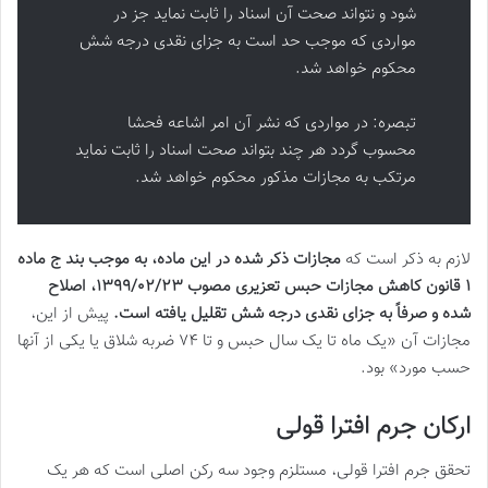
شود و نتواند صحت آن اسناد را ثابت نماید جز در
مواردی که موجب حد است به جزای نقدی درجه شش
محکوم خواهد شد.
تبصره: در مواردی که نشر آن امر اشاعه فحشا
محسوب گردد هر چند بتواند صحت اسناد را ثابت نماید
مرتکب به مجازات مذکور محکوم خواهد شد.
لازم به ذکر است که
مجازات ذکر شده در این ماده، به موجب بند ج ماده
۱ قانون کاهش مجازات حبس تعزیری مصوب ۱۳۹۹/۰۲/۲۳، اصلاح
شده و صرفاً به جزای نقدی درجه شش تقلیل یافته است.
پیش از این،
مجازات آن «یک ماه تا یک سال حبس و تا ۷۴ ضربه شلاق یا یکی از آنها
حسب مورد» بود.
ارکان جرم افترا قولی
تحقق جرم افترا قولی، مستلزم وجود سه رکن اصلی است که هر یک