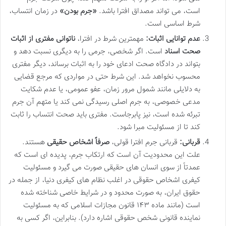
است، می تواند مصداق افترا باشد.
«جرم بودن»
در زمان انتساب،
شرط اساسی است.
عدم توانایی اثبات:
مهمترین شرط در افترا،
ناتوانی مفتری از اثبات
صحت اسناد
است. اگر شخصی، جرمی را به دیگری نسبت دهد و
بتواند در دادگاه صحت ادعای خود را به اثبات برساند، دیگر مفتری
محسوب نخواهد شد. این شرط حتی در مواردی که مرجع قضایی
به دلایلی مانند شمول مرور زمان، عفو عمومی، یا عدم شکایت
مدعی خصوصی، به جرم اصلی رسیدگی نمی کند یا متهم آن جرم
تبرئه شده است، نیز پابرجاست. مفتری باید صحت انتساب را ثابت
کند تا از مسئولیت مبرا شود.
قربانی:
قربانی جرم افترا قولی،
صرفاً اشخاص حقیقی
هستند.
علت این محدودیت آن است که ارتکاب جرم، پدیده ای است که
عمدتاً از سوی انسان های حقیقی صورت می گیرد و مسئولیت
کیفری اشخاص حقوقی در اغلب نظام های کیفری دنیا، از جمله در
حقوق ایران، به صورت محدود و در شرایط خاصی شناخته شده
است (مانند ماده ۱۴۳ قانون مجازات اسلامی که به مسئولیت
نماینده قانونی شخص حقوقی اشاره دارد). بنابراین، اگر کسی به