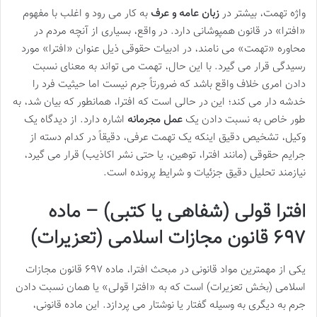
واژه تهمت، بیشتر در
زبان عامه و عرف
به کار می رود و اغلب با مفهوم
«افترا» در قانون همپوشانی دارد. در واقع، بسیاری از آنچه مردم در
محاوره «تهمت» می نامند، در ادبیات حقوقی ذیل عنوان «افترا» مورد
رسیدگی قرار می گیرد. با این حال، تهمت می تواند به معنای نسبت
دادن امری خلاف واقع باشد که ضرورتاً جرم نیست اما حیثیت فرد را
خدشه دار می کند؛ این در حالی است که افترا، همانطور که بیان شد، به
طور خاص به نسبت دادن یک
عمل مجرمانه
اشاره دارد. از دیدگاه یک
وکیل، تشخیص دقیق اینکه یک تهمت عرفی، دقیقاً در کدام دسته از
جرایم حقوقی (مانند افترا، توهین، یا حتی نشر اکاذیب) قرار می گیرد،
نیازمند تحلیل دقیق جزئیات و شرایط پرونده است.
افترا قولی (شفاهی یا کتبی) –
ماده
۶۹۷ قانون مجازات اسلامی (تعزیرات)
یکی از مهمترین مواد قانونی در مبحث افترا، ماده ۶۹۷ قانون مجازات
اسلامی (بخش تعزیرات) است که به «افترا قولی» یا همان نسبت دادن
جرم به دیگری به وسیله گفتار یا نوشتار می پردازد. این ماده قانونی،