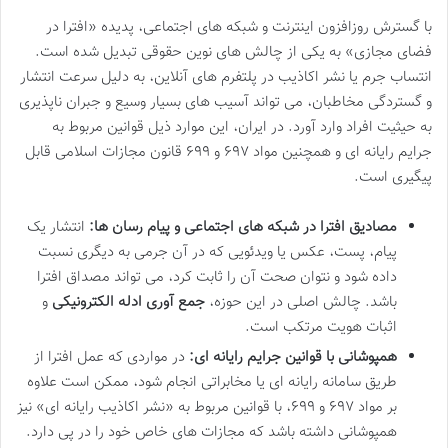
با گسترش روزافزون اینترنت و شبکه های اجتماعی، پدیده «افترا در
فضای مجازی» به یکی از چالش های نوین حقوقی تبدیل شده است.
انتساب جرم یا نشر اکاذیب در پلتفرم های آنلاین، به دلیل سرعت انتشار
و گستردگی مخاطبان، می تواند آسیب های بسیار وسیع و جبران ناپذیری
به حیثیت افراد وارد آورد. در ایران، این موارد ذیل قوانین مربوط به
جرایم رایانه ای و همچنین مواد ۶۹۷ و ۶۹۹ قانون مجازات اسلامی قابل
پیگیری است.
مصادیق افترا در شبکه های اجتماعی و پیام رسان ها:
انتشار یک
پیام، پست، عکس یا ویدئویی که در آن جرمی به دیگری نسبت
داده شود و نتوان صحت آن را ثابت کرد، می تواند مصداق افترا
باشد. چالش اصلی در این حوزه،
جمع آوری ادله الکترونیکی
و
اثبات هویت مرتکب است.
همپوشانی با قوانین جرایم رایانه ای:
در مواردی که عمل افترا از
طریق سامانه رایانه ای یا مخابراتی انجام شود، ممکن است علاوه
بر مواد ۶۹۷ و ۶۹۹، با قوانین مربوط به «نشر اکاذیب رایانه ای» نیز
همپوشانی داشته باشد که مجازات های خاص خود را در پی دارد.