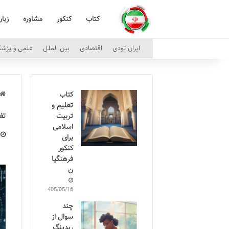
کتاب
کنکور
مشاوره
زبا
ایران تودی
اقتصادی
بین الملل
علمی و پزش
کتاب
تعلیم و
تف
تربیت
اسلامی
برای
کنکور
فرهنگیا
ن
1405/05/16
چند
سوال از
ریدینگ