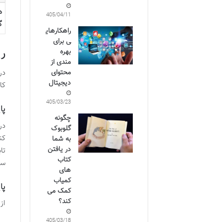
ه
1405/04/11
گ
راهکارهای
ی برای
ری
بهره
مندی از
محتوای
در
دیجیتال
کا
1405/03/23
پا
چگونه
در
گلوبوک
کن
به شما
در یافتن
تا
کتاب
سا
های
کمیاب
پا
کمک می
کند؟
از
1405/03/18