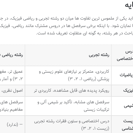
یه
ید یکی از ملموس ترین تفاوت ها میان دو رشته تجربی و ریاضی فیزیک، در
 نمایان شود. با اینکه برخی سرفصل ها در دروس مشترک مانند ریاضی، فیزیک و 
احث در هر رشته، به گونه ای متفاوت تعریف شده است.
رس
رشته تجربی
رشته ریاضی 
ختصاصی
کاربردی، متمرکز بر نیازهای علوم زیستی و
یاضیات
پزشکی (ریاضی ۱، ۲، ۳)
۲، ۳) و آمار و گسسته
یزیک
رویکرد پدیده های قابل مشاهده، کاربردی تر
اصول نظری، ف
سرفصل های مشابه، تأکید بر شیمی آلی و
سرفصل های مش
یمی
ترکیبات زیستی
مفاهیم بنیادی
یست
درس اختصاصی و ستون فقرات رشته تجربی
— (ندارد)
ناسی
(زیست ۱، ۲، ۳)