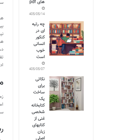
های pdf
سو
1405/05/14
هر
چه رتبه
بی
ای در
نی
کنکور
هم
انسانی
دس
خوب
است
تف
اد
1405/05/07
نکاتی
م
برای
ساخت
زم
یک
ام
کتابخانه
سو
شخصی
غنی از
کتابهای
رش
زبان
اصلی