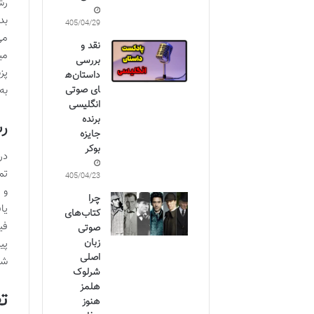
رش
بد
1405/04/29
می
نقد و
می
بررسی
پز
داستان‌ه
ای صوتی
به
انگلیسی
برنده
ر
جایزه
بوکر
در
تم
1405/04/23
و 
چرا
یا
کتاب‌های
فی
صوتی
زبان
پی
اصلی
شم
شرلوک
هلمز
ت
هنوز