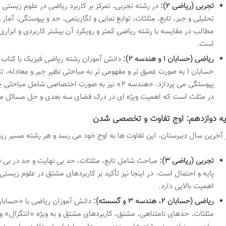
تجربی (ریاضی ۲):
در رشته تجربی، تمرکز بر کاربرد ریاضی در علوم زیس
تحلیلی و جبر، تابع، مثلثات، توابع نمایی و لگاریتمی، حد و پیوستگی، آمار
مطالب در مقایسه با رشته ریاضی کمتر و رویکرد آن بیشتر کاربردی و ابزار
است.
ریاضی (حسابان ۱ و هندسه ۲):
حسابان ۱ به صورت عمیق تر و مفهومی تر به مباحثی نظیر جبر و معادله، 
پیوستگی می پردازد. «هندسه ۲» نیز به صورت اختصاصی 
در مثلث است که اهمیت ویژه ای در درک فضای سه بعدی و حل مسائل مه
یه دوازدهم: اوج تفاوت و تخصصی شدن
 آخرین سال دبیرستان، این تفاوت ها به اوج خود می رسد و هر رشته مسیر ریاض
تجربی (ریاضی ۳):
مباحث شامل تابع، مثلثات، حد بی نهایت و حد در بی
پایه و احتمال است. در اینجا نیز تأکید بر کاربردهای مشتق در علوم زیستی
اهمیت بالایی دارد.
ریاضی (حسابان ۲، هندسه ۳ و گسسته):
مثلثات، حدهای نامتناهی، مشتق، کاربردهای مشتق و به ویژه «انتگرال» و 