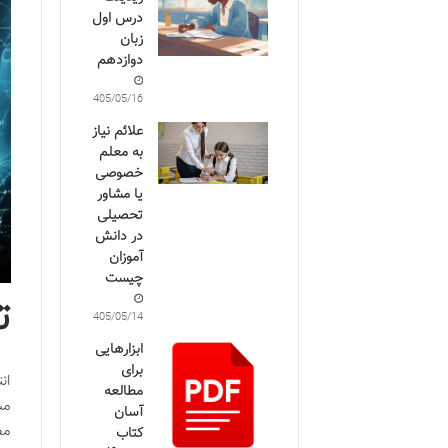
درس اول
زبان
دوازدهم
1405/05/16
علائم نیاز
به معلم
خصوصی
یا مشاور
تحصیلی
در دانش
آموزان
چیست
ت
1405/05/14
ابزارهایی
برای
ان
مطالعه
مس
آسان
مط
کتاب