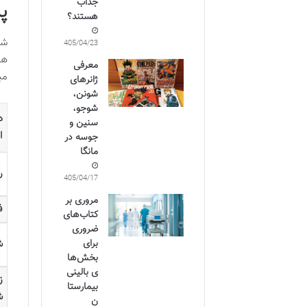
جذاب
پا
هستند؟
شا
1405/04/23
ها
معرفی
مب
ژانرهای
شونن،
شوجو،
د
سنین و
ا
جوسه در
مانگا
ر
1405/04/17
مروری بر
ف
کتاب‌های
ضروری
برای
ش
بخش‌ها
ی بالینی
ز
بیمارستا
ش
ن