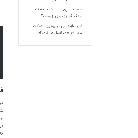
پیام علی پور
در
علت جرقه نزدن
فندک گاز رومیزی چیست؟
قنبر مازندرانی
در
بهترین شرکت
برای اجاره جرثقیل در فرحزاد
فی
فی
شب
تر
در
کا