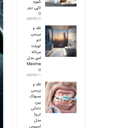
شوره
تاپی درم
1405/05/12
نقد و
بررسی
ادو
تویلت
مردانه
امپر مدل
Maxima
1405/05/11
نقد و
بررسی
مسواک
بین
دندانی
تریزا
مدل
اسپیس