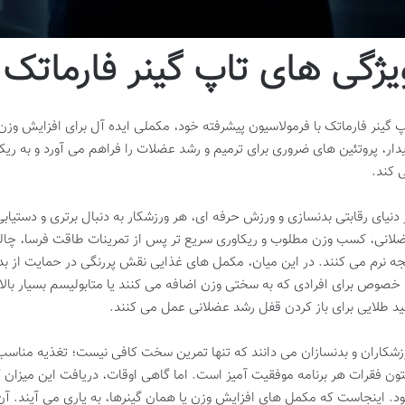
یژگی های تاپ گینر فارماتک
پ گینر فارماتک با فرمولاسیون پیشرفته خود، مکملی ایده آل برای افزایش وز
یدار، پروتئین های ضروری برای ترمیم و رشد عضلات را فراهم می آورد و به ر
 کند.
 دنیای رقابتی بدنسازی و ورزش حرفه ای، هر ورزشکار به دنبال برتری و دستی
لانی، کسب وزن مطلوب و ریکاوری سریع تر پس از تمرینات طاقت فرسا، چا
جه نرم می کنند. در این میان، مکمل های غذایی نقش پررنگی در حمایت از بدن 
 خصوص برای افرادی که به سختی وزن اضافه می کنند یا متابولیسم بسیار بالایی
ید طلایی برای باز کردن قفل رشد عضلانی عمل می کنند.
زشکاران و بدنسازان می دانند که تنها تمرین سخت کافی نیست؛ تغذیه مناسب
ون فقرات هر برنامه موفقیت آمیز است. اما گاهی اوقات، دریافت این میزان 
د. اینجاست که مکمل های افزایش وزن یا همان گینرها، به یاری می آیند. آن ها