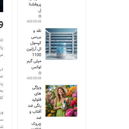
پروفشنا
ل
و
1405/05/09
نقد و
بررسی
تا
کپسول
پا
ال آرژنین
می
1100
میلی گرم
لوکس
در
عض
1405/05/08
پن
ویژگی
به
های
کل
فلوئید
رنگی ضد
آفتاب و
ور
ضد
ست
چروک
شو