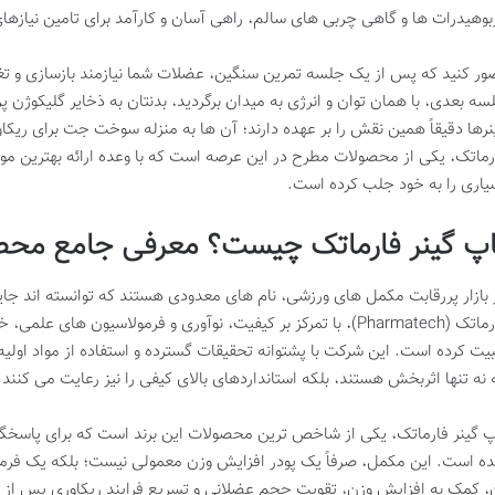
بوهیدرات ها و گاهی چربی های سالم، راهی آسان و کارآمد برای تامین نیازهای 
ور کنید که پس از یک جلسه تمرین سنگین، عضلات شما نیازمند بازسازی و تغذیه
سه بعدی، با همان توان و انرژی به میدان برگردید، بدنتان به ذخایر گلیکوژن پ
نرها دقیقاً همین نقش را بر عهده دارند؛ آن ها به منزله سوخت جت برای ریک
رماتک، یکی از محصولات مطرح در این عرصه است که با وعده ارائه بهترین م
یاری را به خود جلب کرده است.
اپ گینر فارماتک چیست؟ معرفی جامع محصو
 بازار پررقابت مکمل های ورزشی، نام های معدودی هستند که توانسته اند جایگاه
فارماتک (Pharmatech)، با تمرکز بر کیفیت، نوآوری و فرمولاسیون ها
بیت کرده است. این شرکت با پشتوانه تحقیقات گسترده و استفاده از مواد اولی
 نه تنها اثربخش هستند، بلکه استانداردهای بالای کیفی را نیز رعایت می کنند.
پ گینر فارماتک، یکی از شاخص ترین محصولات این برند است که برای پاسخگوی
ه است. این مکمل، صرفاً یک پودر افزایش وزن معمولی نیست؛ بلکه یک فر
، کمک به افزایش وزن، تقویت حجم عضلانی و تسریع فرایند ریکاوری پس از 