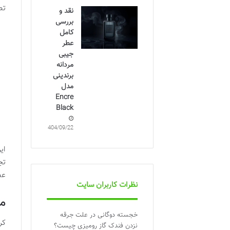
تص
نقد و
بررسی
کامل
عطر
جیبی
مردانه
برندینی
مدل
Encre
Black
1404/09/22
ای
تج
عض
نظرات کاربران سایت
من
خجسته دوگانی
در
علت جرقه
کر
نزدن فندک گاز رومیزی چیست؟