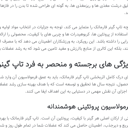
یق درشت مغذی ها و ریزمغذی ها، به گونه ای طراحی شده تا بدن را در فازهای
د.
چه تاپ گینر فارماتک را متمایز می کند، توجه به جزئیات در انتخاب مواد اولیه و
 استفاده از پروتئین ها، کربوهیدرات ها و چربی های با کیفیت، محصولی را ار
رایی را داشته باشد. این رویکرد، به ورزشکاران اطمینان می دهد که با مصرف ا
ند، بلکه این کالری از منابع باارزش و مفید تامین می شود که به رشد عضلات 
یژگی های برجسته و منحصر به فرد تاپ گینر
ای درک کامل اثربخشی تاپ گینر فارماتک، باید به عمق فرمولاسیون آن وارد شد
صول، نتیجه سال ها تحقیق و توسعه است که با هدف بهینه سازی رشد عضلا
 اجزای آن نقش مهمی در دستیابی به این اهداف ایفا می کنند.
مولاسیون پروتئینی هوشمندانه
ی از ارکان اصلی هر گینر با کیفیت، پروتئین آن است. تاپ گینر فارماتک با بهره
یع و دیرجذب، اطمینان حاصل می کند که عضلات شما در تمام طول روز و شب، ا