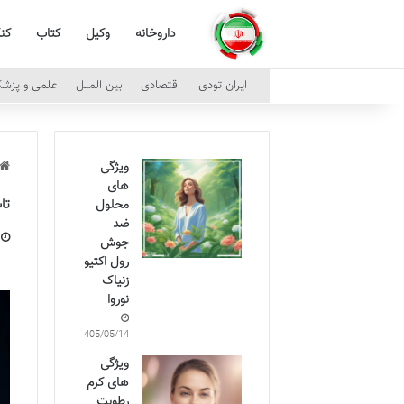
داروخانه
وکیل
کتاب
کن
ایران تودی
اقتصادی
بین الملل
علمی و پزش
ویژگی
های
تا
محلول
ضد
جوش
رول اکتیو
زنیاک
نوروا
1405/05/14
ویژگی
های کرم
رطوبت