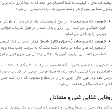
بوهیدرات های با کیفیت، به شما اطمینان می دهد که نه تنها انرژی لازم برای ا
یکوژن شما نیز پس از هر جلسه تمرین به سرعت بازسازی می شوند.
کربوهیدرات های پیچیده:
این نوع کربوهیدرات ها، انرژی پایدار و طولانی 
خون جلوگیری می کنند. این انرژی پایدار، شما را در طول تمرینات طولان
زودرس را به تأخیر می اندازد.
کربوهیدرات های ساده (به میزان کنترل شده):
ممکن است در کنار کربوهیدر
کربوهیدرات های ساده نیز وجود داشته باشد که به سرعت جذب شده و به ب
کمک می کنند. این ترکیب، گویی یک تعادل ایده آل بین انرژی فوری و انرژی
بت کربوهیدرات به پروتئین در گینرها بسیار مهم است. تاپ گینر فارماتک با 
 افزایش وزن با کیفیتی را رقم بزند؛ نه فقط افزایش چربی. این تعادل، به ور
زایش دهد و در عین حال، چربی بدن را در سطوح مطلوب نگه دارد. شما حس م
ختن عضلات واقعی هدایت می شود.
وفایل غذایی غنی و متعادل
 گینر موثر، بیش از صرفاً پروتئین و کربوهیدرات است؛ باید یک پروفایل غذایی ک