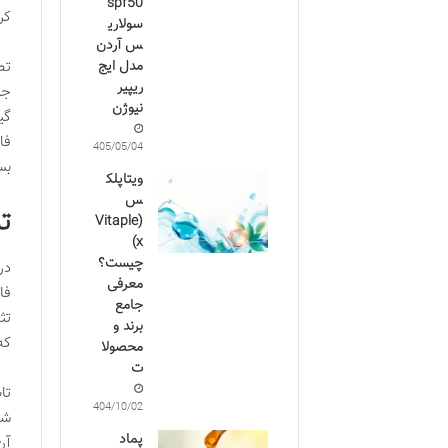
spf50
کر
سولاری
س آردن
مدل ایج
تص
ریپیر
جل
نیوژن
گی
فا
1405/05/04
بس
ویتاپلک
س
ت
(Vitaple
x)
چیست؟
در
معرفی
جامع
تث
برند و
که
محصولا
ت
تا
1404/10/02
شد
پماد
آن