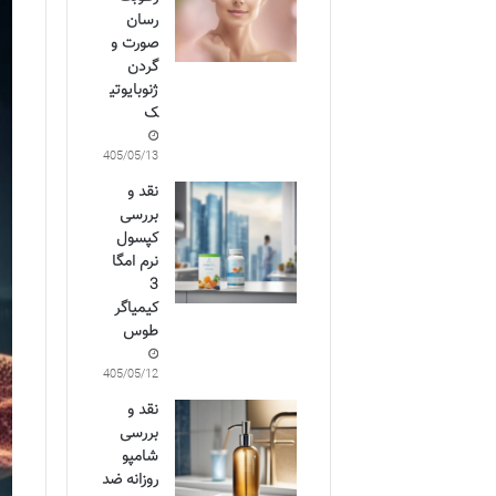
رسان
صورت و
گردن
ژنوبایوتی
ک
1405/05/13
نقد و
بررسی
کپسول
نرم امگا
3
کیمیاگر
طوس
1405/05/12
نقد و
بررسی
شامپو
روزانه ضد