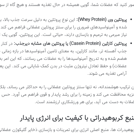
ور کنید که عضلات شما، گویی همیشه در حال تغذیه هستند و هیچ گاه از سو
پروتئین وی (Whey Protein):
این نوع پروتئین به دلیل سرعت جذب بالا، 
شده و آمینواسیدهای ضروری را برای سنتز پروتئین عضلانی فراهم می کند. 
نیاز مبرمی به ترمیم و بازسازی دارند، حیاتی است. این پروتئین، گویی ی
پروتئین کازئین (Casein Protein) یا پروتئین های مشابه دیرجذب:
در کنار 
جذب آهسته تر، مانند کازئین، به معنای تامین آمینواسیدها در بازه زمانی ط
هضم شده و به تدریج آمینواسیدها را به عضلات می رسانند، که این امر به
عضلات) و حفظ تعادل نیتروژن مثبت در بدن کمک شایانی می کند. این یع
آرامی تغذیه می شوند.
ن ترکیب هوشمندانه، نه تنها سنتز پروتئین عضلانی را به حداکثر می رساند، بلک
زیه محافظت می کند و زمینه را برای رشد پایدار و قوی فراهم می آورد. حس ا
لات به دست می آید، برای هر ورزشکاری ارزشمند است.
بع کربوهیدراتی با کیفیت برای انرژی پایدار
بوهیدرات ها، منبع اصلی انرژی برای تمرینات و بازسازی ذخایر گلیکوژن عضلانی 