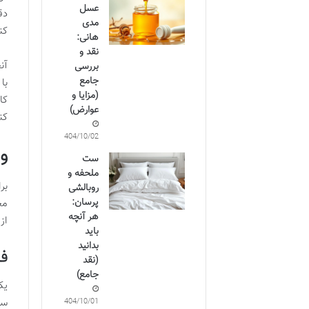
عسل
دق
مدی
کن
هانی:
نقد و
آن
بررسی
جامع
با
(مزایا و
کا
عوارض)
کن
1404/10/02
و
ست
ملحفه و
بر
روبالشی
پرسان:
مح
هر آنچه
از
باید
بدانید
فر
(نقد
جامع)
یک
سر
1404/10/01