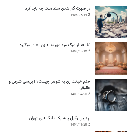
در صورت گم شدن سند ملک چه باید کرد
1405/05/14
آیا بعد از مرگ مرد مهریه به زن تعلق میگیرد
1405/05/10
حکم خیانت زن به شوهر چیست؟ | بررسی شرعی و
حقوقی
1405/04/20
بهترین وکیل پایه یک دادگستری تهران
1404/11/28