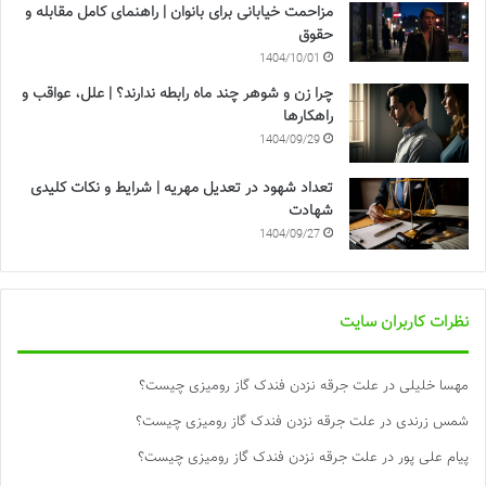
مزاحمت خیابانی برای بانوان | راهنمای کامل مقابله و
حقوق
1404/10/01
چرا زن و شوهر چند ماه رابطه ندارند؟ | علل، عواقب و
راهکارها
1404/09/29
تعداد شهود در تعدیل مهریه | شرایط و نکات کلیدی
شهادت
1404/09/27
نظرات کاربران سایت
مهسا خلیلی
در
علت جرقه نزدن فندک گاز رومیزی چیست؟
شمس زرندی
در
علت جرقه نزدن فندک گاز رومیزی چیست؟
پیام علی پور
در
علت جرقه نزدن فندک گاز رومیزی چیست؟