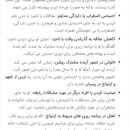
سناریوهای جدایی و زندگی بدون نامزدش مشغول است. این افکار
گذرا نیستند، بلکه به صورت چرخه ای و پیوسته تکرار می شوند.
احساس اضطراب یا دلزدگی مداوم:
ملاقات با نامزد یا حتی فکر
کردن به او، به جای احساس شادی و هیجان، با حس دلزدگی،
اضطراب یا بی حوصلگی همراه است.
کاهش علاقه به گذراندن وقت با نامزد:
تمایل او برای دیدن نامزد،
گفتگو با او یا برنامه ریزی برای آینده مشترک به شدت کم شده
است و بهانه های مختلفی برای دوری جستن می تراشد.
ناتوانی در تصور آینده مشترک روشن:
زمانی که سعی می کند
آینده ای دورتر (مثلاً ۵ یا ۱۰ سال بعد) را با نامزدش تصور کند،
تصویر واضحی ندارد یا احساس خوبی به آن ندارد. به
ترس از تعهد
و ازدواج در پسران
اشاره دارد.
صحبت کردن با افراد دیگر در مورد مشکلات رابطه:
او به جای
تلاش برای حل مشکلات با نامزدش، با دوستان نزدیک، خانواده یا
مشاوران در مورد چالش ها و تردیدهایش صحبت می کند.
تعلل در برنامه ریزی های مربوط به ازدواج:
اقدام برای رزرو تالار،
خرید حلقه، برنامه ریزی برای مراسم عروسی یا حتی انتخاب خانه