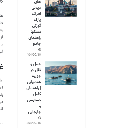
کن
های
دیدنی
اطراف
غا
پارک
طب
گورکی
به
مسکو:
از
راهنمای
جامع
دع
ثب
1404/09/19
حمل و
غ
نقل در
جزیره
غا
هندورابی
اع
| راهنمای
کامل
با
دسترسی
در
و
اث
جابجایی
سق
1404/09/15