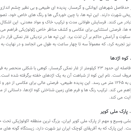
 حدفاصل شهرهای ایوانکی و گرمسار، پدیده ای طبیعی و بی نظیر چشم اندازی خی
یخی شهرت دارند. این تپه ها، با چین خوردگی ها و رنگ های خاص خود، تصوی
بادر می کنند. فرسایش طولانی مدت و ترکیب خاک و مواد معدنی، این اشکال عجی
ه ها، فرصتی استثنایی برای عکاسی و کشف مناظر خاص ژئولوژیکی فراهم می ک
 سکوت و آرامش حاکم بر آن لذت برد. این تپه ها در نزدیکی غار نمکی قرار دار
 نیز تجربه کرد، که معمولاً سه تا چهار ساعت به طول می انجامد و در نهایت 
با فاصله ای حدود ۲۳ کیلومتر از غار نمکی گرمسار، کوهی با شکلی منح
روف است. نام این کوه از شباهت آن به یک اژدهای خفته برگرفته شده است. 
آن به ۱۲۶۵ متر می رسد. این پدیده طبیعی، فرصتی عالی برای عکاسی از د
اهم می کند. ترکیب رنگ ها و فرم های زمین شناختی کوه اژدها، داستانی از م
ایت می کند.
ر
شی وسیع و مهم از پارک ملی کویر ایران، بزرگ ترین منطقه اکولوژیکی تحت 
ت. این پارک که به آفریقای کوچک ایران نیز شهرت دارد، زیستگاه گونه های