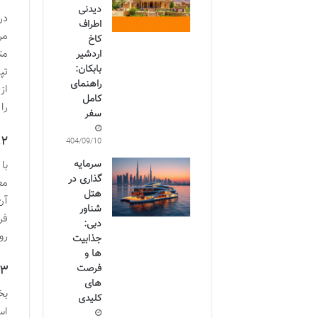
دیدنی
در
اطراف
مر
کاخ
مت
اردشیر
بابکان:
تپ
راهنمای
از
کامل
را
سفر
۲. کوه اژدها
1404/09/10
سرمایه
گذاری در
مع
هتل
شناور
فر
دبی:
رو
جذابیت
ها و
فرصت
۳. پارک ملی کوی
های
بخ
کلیدی
اس