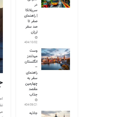
در
سریلانکا
| راهنمای
صفر تا
صد سفر
ارزان
1404/10/02
وست
میدلندز
انگلستان
–
راهنمای
ج
سفر به
چهارمین
مقصد
جذاب
اط
نظ
1404/09/21
مر
جاذبه