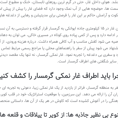
شد. هوای داخل غار، حتی در گرم ترین روزهای تابستان، خنک و مطبوع است و 
مت ها، حوضچه هایی از آب نمک وجود دارد که فضای غار را بیش از پیش اسرار
وت و آرامش حاکم بر این غار را فرصتی برای مدیتیشن و رهایی از دغدغه های 
این غار در ۱۵ کیلومتری جاده ایوانکی به گرمسار قرار گرفته و دسترسی به 
ر ادامه دارد و پس از کمی پیاده روی کوتاه در مسیری خاکی، می توان به دهانه 
صیه می شود کفش مناسب و آب کافی همراه داشت. درباره هزینه ورودی، از آ
شنهاد می شود پیش از سفر با راهنماهای محلی یا مراجع رسمی مرتبط تماس
د و سفری بی دغدغه را تجربه نمود. غار نمکی گرمسار، نه تنها یک مقصد دیدن
 سایر شگفتی های اطراف گرمسار است.
را باید اطراف غار نمکی گرمسار را کشف کنی
ر به منطقه گرمسار، فراتر از بازدید از یک غار نمکی زیبا، دعوتی به تجربه 
ران آن را ارائه می دهد. این سرزمین، با موقعیت استراتژیک خود در قلب کویر،
هنگی را در آغوش کشیده است که کاوش در هر یک از آن ها، داستانی منحصر
وع بی نظیر جاذبه ها: از کویر تا ییلاقات و قلعه ه