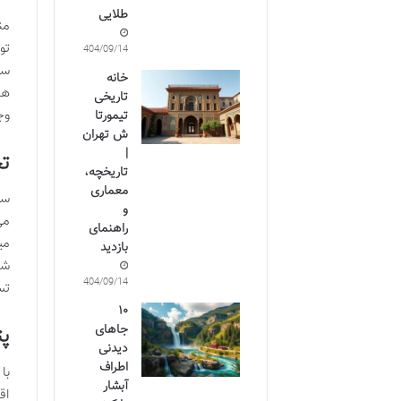
طلایی
من
تو
1404/09/14
سر
خانه
ها
تاریخی
وج
تیمورتا
ش تهران
|
تج
تاریخچه،
معماری
سف
و
می
راهنمای
می
بازدید
شن
1404/09/14
تس
۱۰
جاهای
پت
دیدنی
اطراف
با
آبشار
اق