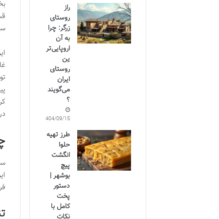
بخ
راز
قس
روستای
سک
زرگر: چرا
به آن
اروپایی‌تر
ین
غا
روستای
تو
ایران
پی
می‌گویند
؟
کر
در
1404/09/15
طرز تهیه
چ
حلوا
انگشت
سف
پیچ
ای
بوشهر |
دستور
فر
پخت
کامل با
تن
نکات