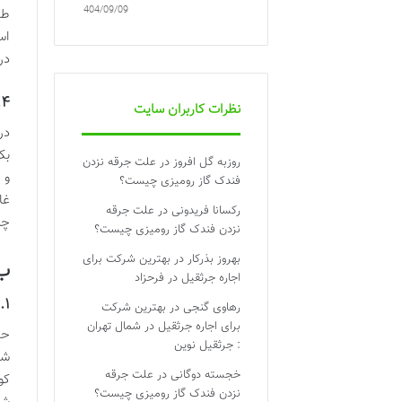
1404/09/09
طب
اس
در
۴. بنه کوه (شامل غار جادو)
نظرات کاربران سایت
بک
روزبه گل افروز
در
علت جرقه نزدن
و 
فندک گاز رومیزی چیست؟
غا
رکسانا فریدونی
در
علت جرقه
چش
نزدن فندک گاز رومیزی چیست؟
بهروز بذرکار
در
بهترین شرکت برای
ب)
اجاره جرثقیل در فرحزاد
۱. جاده سنگ فرش کویر گرمسار
رهاوی گنجی
در
بهترین شرکت
برای اجاره جرثقیل در شمال تهران
: جرثقیل نوین
شا
خجسته دوگانی
در
علت جرقه
نزدن فندک گاز رومیزی چیست؟