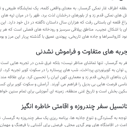
طقه اطراف غار نمکی گرمسار، به معنای واقعی کلمه، یک نمایشگاه طبیعی و 
نل های نمکی قدم زد و از بلورهای درخشان لذت برد، ظهر را در میان تپه ها
اغ قلعه ای باستانی رفت که هزاران سال داستان ناگفته در دل خود دارد. این
ی با اشکال عجیب، مناطق ییلاقی سرسبز و رودخانه های فصلی است که هر یک ز
ود کاروانسراها و جاده های تاریخی، پیوندی عمیق با گذشته پربار این مرز و بوم
ربه های متفاوت و فراموش نشدنی
ر به گرمسار، تنها تماشای مناظر نیست؛ بلکه غرق شدن در تجربه هایی است ک
 توان به کویرنوردی پرداخت، شب های پرستاره را در سکوت کویر تجربه کرد، از 
ان بناهای تاریخی قدم زد و معماری کهن ایران را تحسین کرد. برای علاقه مند
اسی فرصت هایی بی بدیل را فراهم می آورند. آرامش و سکوت کویر برای کسان
کین بخش است و تاریخ غنی منطقه، زمینه ای آموزشی برای تمام سنین خواهد
انسیل سفر چندروزه و اقامتی خاطره انگیز
 توجه به گستردگی و تنوع جاذبه ها، برنامه ریزی یک سفر چندروزه به گرمسار، ن
امت در اقامتگاه های بوم گردی محلی، فرصتی برای آشنایی با فرهنگ و مهمان