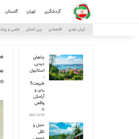
گردشگری
تهران
گلستان
ایران تودی
اقتصادی
بین الملل
علمی و پزش
جاهای
دیدنی
به
استانبول
:
طبیعت‌گ
ردی و
آرامش
واقعی
1404/10/03
حمل و
نقل
عمومی