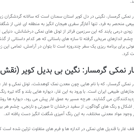
د.
ر نمکی گرمسار، نگینی در دل کویر استان سمنان است که سالانه گردشگران زیا
یعی منحصر به فرد، تنها آغازگر سفری هیجان انگیز به منطقه ای غنی از شگفت
 زودی درمی یابند که این سرزمین فراتر از تونل های نمکی درخشانش، دنیایی ا
 چشم اندازهای مریخی گرفته تا سازه های باستانی که هر کدام داستانی از گذش
وتی برای برنامه ریزی یک سفر چندروزه است تا بتوان در آرامش، تمامی این زی
ت کرد.
ار نمکی گرمسار: نگین بی بدیل کویر (نقش
ر نمکی گرمسار، که با نام هایی چون معدن نمک کوهدشت، تونل نمکی و غار غ
جازهای طبیعی ایران است. با ورود به این غار، دیواره هایی بلند و گاه تیره ر
زدیدکنندگان می گشایند. هرچه مسیر به عمق غار پیش می رود، دیواره ها روش
 اشکال و رنگ های گوناگون، از سفید درخشان تا صورتی و نارنجی، چشم هر بینند
ر وجود مواد معدنی مختلف، به این رنگ آمیزی شگفت انگیز دست یافته اند.
ف غار با قندیل های نمکی در اندازه ها و فرم های متفاوت تزئین شده است ک