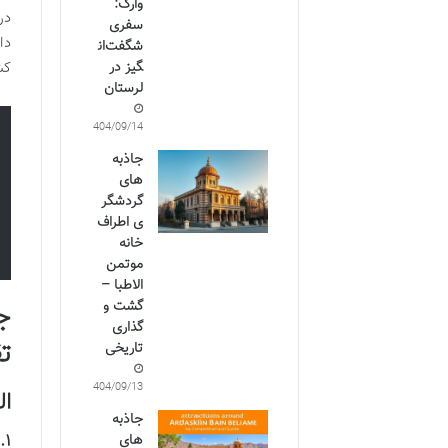
وارک:
در
سفری
دا
شگفت‌ان
کش
گیز در
لرستان
1404/09/14
جاذبه
های
گردشگر
ی اطراف
خانه
موتمن
الاطبا –
گشت و
ج
گذاری
ت
تاریخی
1404/09/13
ال
جاذبه
۱. تپه های مریخی گرمسار
های